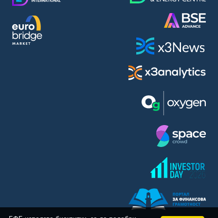
BASF SE (BAS)
Bayer AG (BAYN)
Bayerische Motoren Werke AG (BMW)
BE Semiconductor Industries N.V. (BSI)
Bechtle AG (BC8)
Berkshire Hathaway Inc. (BRYN)
Beyond Meat Inc. (0Q3)
BioNTech SE (ADRs) (22UA)
Bitcoin Group SE (ADE)
BNP Paribas (BNP)
Boeing Co. (BCO)
BP PLC (BPE5)
British American Tobacco PLC (BMT)
Brown Forman Corp. (BF5B)
BYD Co. Ltd. (BY6)
Canadian National Railway Co. (CY2)
Capital One Financial Corp. (CFX)