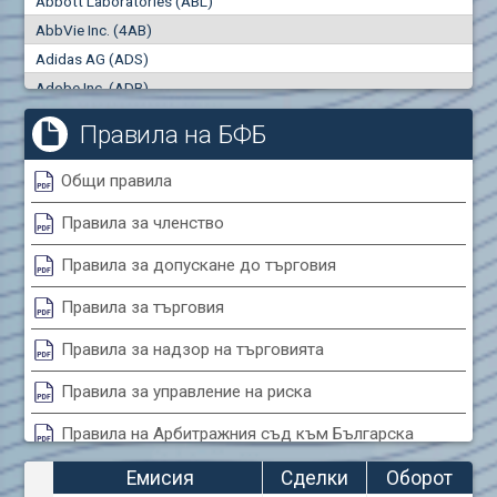
Abbott Laboratories (ABL)
"купува"
"продава"
0
000
0
000
AbbVie Inc. (4AB)
Сделки
Оборот (евро)
Adidas AG (ADS)
0
0
Adobe Inc. (ADB)
Advanced Micro Devices Inc. (AMD)
Правила на БФБ
Agrana Beteiligungs AG (AGB2)
Air Canada Inc. (ADH2)
Общи правила
Air France (AFR0)
Правила за членство
Air Liquide SA (AIL)
Airbus SE (AIR)
Правила за допускане до търговия
Aixtron SE (AIXA)
Правила за търговия
Algonquin Power & Utilities Corp (751)
Alibaba Group Holding Ltd. (AHLA)
Правила за надзор на търговията
Allianz SE (ALV)
Правила за управление на риска
Alphabet Inc. (ABEA)
Правила на Арбитражния съд към Българска
Alphabet Inc. (ABEC)
фондова борса
Altria Group Inc. (PHM7)
Емисия
Сделки
Оборот
Amazon.com Inc. (AMZ)