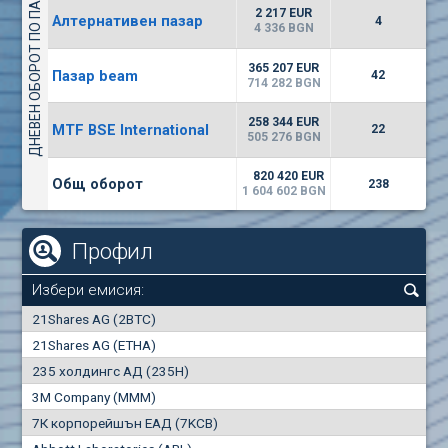
ДНЕВЕН ОБОРОТ ПО ПАЗАРИ
1442
17 553 BGN
1
BGN
2 217 EUR
Алтернативен пазар
4
(WISR) Уайзър технолоджи
4 336 BGN
7100
1
EUR
-3.93%
365 207 EUR
Пазар beam
3444
42
3
BGN
714 282 BGN
(CHIM) Химимпорт
258 344 EUR
MTF BSE International
22
5850
505 276 BGN
0
EUR
-4.88%
1441
1
BGN
820 420 EUR
Общ оборот
238
1 604 602 BGN
Профил
Избери емисия:
0
21Shares AG (2BTC)
000
21Shares AG (ETHA)
235 холдингс АД (235H)
0.000
0.00%
3M Company (MMM)
7К корпорейшън ЕАД (7KCB)
Най-добра
Най-добра