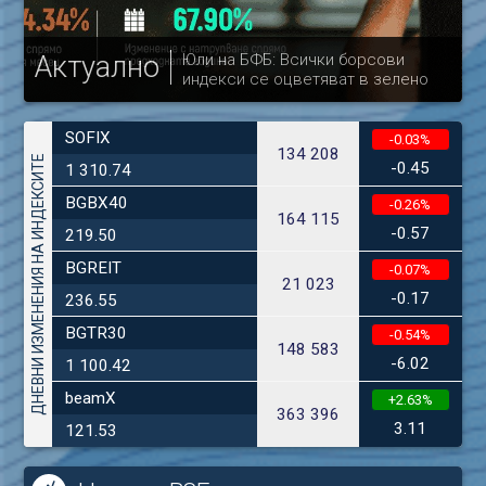
Актуално
Юли на БФБ: Всички борсови
индекси се оцветяват в зелено
др
SOFIX
-0.03%
134 208
ДНЕВНИ ИЗМЕНЕНИЯ НА ИНДЕКСИТЕ
-0.45
1 310.74
BGBX40
-0.26%
164 115
-0.57
219.50
BGREIT
-0.07%
21 023
-0.17
236.55
BGTR30
-0.54%
148 583
-6.02
1 100.42
beamX
+2.63%
363 396
3.11
121.53