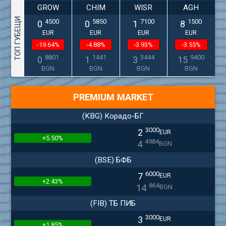
GROW
CHIM
WISR
AGH
ТОП ГУБЕЩИ
4500
5850
7100
1500
0
0
1
8
EUR
EUR
EUR
EUR
-19.64%
-4.88%
-3.93%
-3.55%
8801
1441
3444
9400
0
1
3
15
BGN
BGN
BGN
BGN
PREMIUM MARKET
(KBG) Корадо-БГ
3000
2
EUR
+5.50%
4984
4
BGN
(BSE) БФБ
6000
7
EUR
+2.43%
864
14
BGN
(FIB) ТБ ПИБ
3000
3
EUR
+1.85%