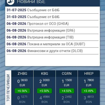
Новини BSE
31-07-2025
Съобщение от БФБ
31-03-2025
Съобщение от БФБ
06-08-2026
Протокол от ОСО (GH0A)
06-08-2026
Вътрешна информация (GR6)
06-08-2026
Вътрешна информация (TIB)
06-08-2026
Покана и материали за ОСА (DUBT)
06-08-2026
Финансови и други отчети (DLCB)
ZHBG
KBG
CGRN
HREP
ТОП ПЕЧЕЛИВШИ
0650
3000
1500
7800
0
2
1
1
EUR
EUR
EUR
EUR
+6.56%
+5.50%
+4.55%
+3.49%
1271
4984
2492
4813
0
4
2
3
BGN
BGN
BGN
BGN