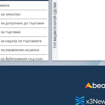
ТОП АКЦИИ ПО БРОЙ СДЕЛКИ
авила
(KBG) Корадо-БГ
 за членство
3000
2
EUR
 за допускане до търговия
GH) Агрия груп холд
 за търговия
7500
8
EUR
 за надзор на търговията
за управление на риска
(FIB) ТБ ПИБ
3400
 на Арбитражния съд към
3
EUR
фондова борса
(MONB) Монбат
 за конфликтите на интереси
0100
1
EUR
за регистрация и търговия
и ценни книжа
R) Уайзър технолоджи
 за подаване на вътрешни
7400
1
EUR