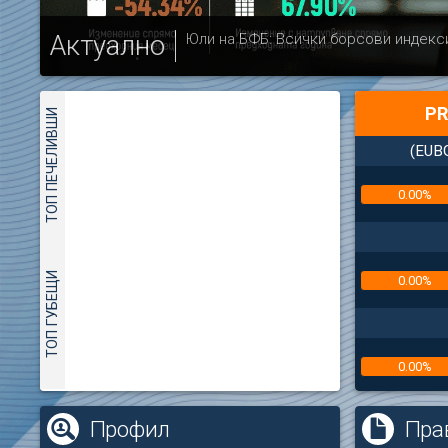
Актуално
Юли на БФБ: Всички борсови индекс
PR
ТОП ПЕЧЕЛИВШИ
(EUB
0.00%
ТОП ГУБЕЩИ
0.00%
0.00%
(
Профил
Пра