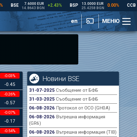
en
МЕНЮ
-0.03%
Новини BSE
-0.45
31-07-2025
Съобщение от БФБ
-0.26%
31-03-2025
Съобщение от БФБ
-0.57
06-08-2026
Протокол от ОСО (GH0A)
-0.07%
06-08-2026
Вътрешна информация
-0.17
(GR6)
-0.54%
06-08-2026
Вътрешна информация (TIB)