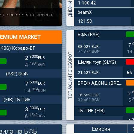
1 100.42
beamX
Актуално
Българска ф
и се оцветяват в зелено
дружеството 
121.53
БФБ (BSE)
EMIUM MARKET
7
38 027 EUR
(KBG) Корадо-БГ
74 374 BGN
14
ТОП АКЦИИ ПО ОБОРОТ
3000
2
EUR
Шелли груп (SLYG)
4984
4
BGN
21 627 EUR
66
(BSE) БФБ
6000
БРЕФ АДСИЦ (BREF)
7
EUR
864
14
BGN
2
16 669 EUR
(FIB) ТБ ПИБ
32 601 BGN
5
3000
3
EUR
ТБ ПИБ (FIB)
4542
6
BGN
3
11 715 EUR
(SFA) Софарма
22 912 BGN
6
Емисия
вила на БФБ
9250