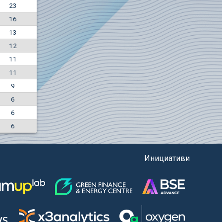
23
-4.88%
16
5850
EUR
13
1442
BGN
12
11
11
9
6
6
6
Инициативи