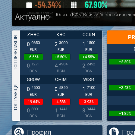
Актуално
Юли на БФБ: Всички борсови индекс
ZHBG
KBG
CGRN
PR
ТОП ПЕЧЕЛИВШИ
0650
3000
1500
0
2
1
EUR
EUR
EUR
+6.56%
+5.50%
+4.55%
+5.50%
1271
4984
2492
0
4
2
BGN
BGN
BGN
GROW
CHIM
WISR
ТОП ГУБЕЩИ
+2.43%
4500
5850
7100
0
0
1
EUR
EUR
EUR
-19.64%
-4.88%
-3.93%
8801
1441
3444
0
1
3
+1.85%
BGN
BGN
BGN
Профил
Пра