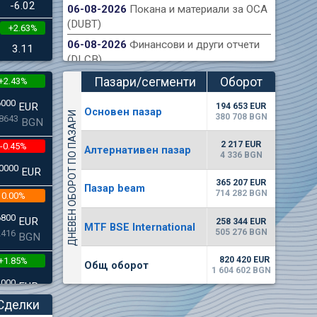
-6.02
06-08-2026
Покана и материали за ОСА
(DUBT)
+2.63%
ондова борса публикува финансов отчет на
Акт
06-08-2026
Финансови и други отчети
към 30.06.2026 г.
3.11
(DLCB)
Пазари/сегменти
Оборот
+2.43%
(евро)
6000
EUR
194 653 EUR
Основен пазар
ДНЕВЕН ОБОРОТ ПО ПАЗАРИ
380 708 BGN
8643
BGN
2 217 EUR
-0.45%
Алтернативен пазар
4 336 BGN
0000
EUR
365 207 EUR
Пазар beam
714 282 BGN
0.00%
6800
EUR
258 344 EUR
MTF BSE International
505 276 BGN
2416
BGN
820 420 EUR
+1.85%
Общ оборот
1 604 602 BGN
3000
EUR
4542
BGN
Сделки