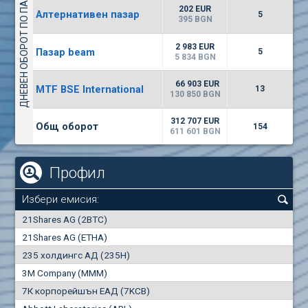
ДНЕВЕН ОБОРОТ ПО ПАЗАРИ
9034
20 444 BGN
14
BGN
202 EUR
Алтернативен пазар
5
(EUBG) Еврохолд България
395 BGN
1100
1
EUR
0.00%
2 983 EUR
Пазар beam
1709
5
2
BGN
5 834 BGN
(SFA) Софарма
66 903 EUR
MTF BSE International
13
9200
130 850 BGN
1
EUR
-0.26%
7551
3
BGN
312 707 EUR
Общ оборот
154
611 601 BGN
Профил
Избери емисия:
0
21Shares AG (2BTC)
000
21Shares AG (ETHA)
235 холдингс АД (235H)
0.000
0.00%
3M Company (MMM)
7К корпорейшън ЕАД (7KCB)
Най-добра
Най-добра