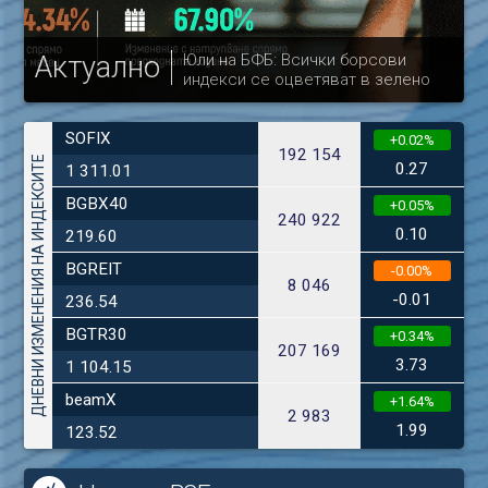
Актуално
Юли на БФБ: Всички борсови
индекси се оцветяват в зелено
др
SOFIX
+0.02%
192 154
ДНЕВНИ ИЗМЕНЕНИЯ НА ИНДЕКСИТЕ
0.27
1 311.01
BGBX40
+0.05%
240 922
0.10
219.60
BGREIT
-0.00%
8 046
-0.01
236.54
BGTR30
+0.34%
207 169
3.73
1 104.15
beamX
+1.64%
2 983
1.99
123.52