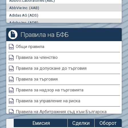
Abbott Laboratories (ABL)
"купува"
"продава"
0
000
0
000
AbbVie Inc. (4AB)
Сделки
Оборот (евро)
Adidas AG (ADS)
0
0
Adobe Inc. (ADB)
Advanced Micro Devices Inc. (AMD)
Правила на БФБ
Agrana Beteiligungs AG (AGB2)
Air Canada Inc. (ADH2)
Общи правила
Air France (AFR0)
Правила за членство
Air Liquide SA (AIL)
Airbus SE (AIR)
Правила за допускане до търговия
Aixtron SE (AIXA)
Правила за търговия
Algonquin Power & Utilities Corp (751)
Alibaba Group Holding Ltd. (AHLA)
Правила за надзор на търговията
Allianz SE (ALV)
Правила за управление на риска
Alphabet Inc. (ABEA)
Правила на Арбитражния съд към Българска
Alphabet Inc. (ABEC)
фондова борса
Altria Group Inc. (PHM7)
Емисия
Сделки
Оборот
Amazon.com Inc. (AMZ)