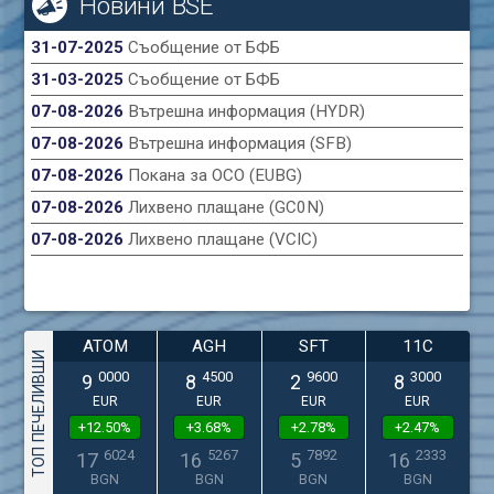
Новини BSE
31-07-2025
Съобщение от БФБ
31-03-2025
Съобщение от БФБ
07-08-2026
Вътрешна информация (HYDR)
07-08-2026
Вътрешна информация (SFB)
07-08-2026
Покана за ОСО (EUBG)
07-08-2026
Лихвено плащане (GC0N)
07-08-2026
Лихвено плащане (VCIC)
ATOM
AGH
SFT
11C
ТОП ПЕЧЕЛИВШИ
0000
4500
9600
3000
9
8
2
8
EUR
EUR
EUR
EUR
+12.50%
+3.68%
+2.78%
+2.47%
6024
5267
7892
2333
17
16
5
16
BGN
BGN
BGN
BGN