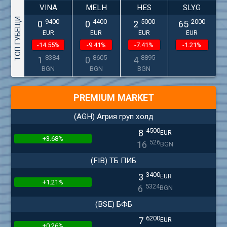
VINA
MELH
HES
SLYG
ТОП ГУБЕЩИ
9400
4400
5000
2000
0
0
2
65
EUR
EUR
EUR
EUR
-14.55%
-9.41%
-7.41%
-1.21%
8384
8605
8895
1
0
4
BGN
BGN
BGN
PREMIUM MARKET
(AGH) Агрия груп холд
4500
8
EUR
+3.68%
526
16
BGN
(FIB) ТБ ПИБ
3400
3
EUR
+1.21%
5324
6
BGN
(BSE) БФБ
6200
7
EUR
+0.26%