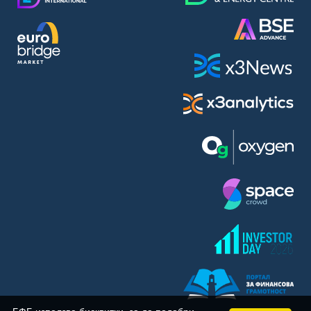
BASF SE (BAS)
Bayer AG (BAYN)
Bayerische Motoren Werke AG (BMW)
BE Semiconductor Industries N.V. (BSI)
Bechtle AG (BC8)
Berkshire Hathaway Inc. (BRYN)
Beyond Meat Inc. (0Q3)
BioNTech SE (ADRs) (22UA)
Bitcoin Group SE (ADE)
BNP Paribas (BNP)
Boeing Co. (BCO)
BP PLC (BPE5)
British American Tobacco PLC (BMT)
Brown Forman Corp. (BF5B)
BYD Co. Ltd. (BY6)
Canadian National Railway Co. (CY2)
Capital One Financial Corp. (CFX)