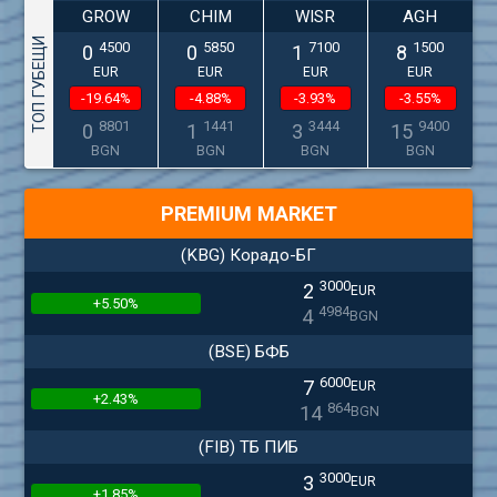
GROW
CHIM
WISR
AGH
ТОП ГУБЕЩИ
4500
5850
7100
1500
0
0
1
8
EUR
EUR
EUR
EUR
-19.64%
-4.88%
-3.93%
-3.55%
8801
1441
3444
9400
0
1
3
15
BGN
BGN
BGN
BGN
PREMIUM MARKET
(KBG) Корадо-БГ
3000
2
EUR
+5.50%
4984
4
BGN
(BSE) БФБ
6000
7
EUR
+2.43%
864
14
BGN
(FIB) ТБ ПИБ
3000
3
EUR
+1.85%