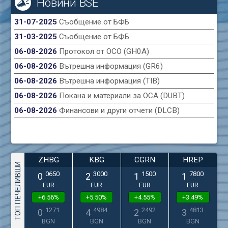
Новини BSE
31-07-2025
Съобщение от БФБ
31-03-2025
Съобщение от БФБ
06-08-2026
Протокол от ОСО (GH0A)
06-08-2026
Вътрешна информация (GR6)
06-08-2026
Вътрешна информация (TIB)
06-08-2026
Покана и материали за ОСА (DUBT)
06-08-2026
Финансови и други отчети (DLCB)
ZHBG
KBG
CGRN
HREP
ТОП ПЕЧЕЛИВШИ
0650
3000
1500
7800
0
2
1
1
EUR
EUR
EUR
EUR
+6.56%
+5.50%
+4.55%
+3.49%
1271
4984
2492
4813
0
4
2
3
BGN
BGN
BGN
BGN