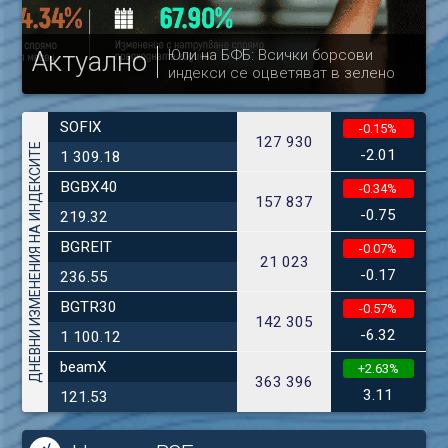
Актуално
Юли на БФБ: Всички борсови
индекси се оцветяват в зелено
др
SOFIX
-0.15%
127 930
ДНЕВНИ ИЗМЕНЕНИЯ НА ИНДЕКСИТЕ
-2.01
1 309.18
BGBX40
-0.34%
157 837
-0.75
219.32
BGREIT
-0.07%
21 023
-0.17
236.55
BGTR30
-0.57%
142 305
-6.32
1 100.12
beamX
+2.63%
363 396
3.11
121.53