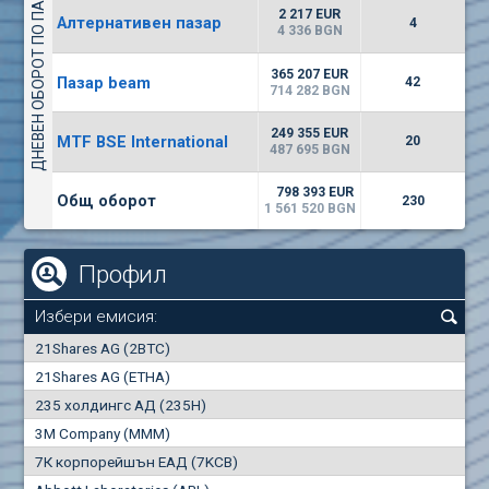
ДНЕВЕН ОБОРОТ ПО ПАЗАРИ
1442
17 553 BGN
1
BGN
2 217 EUR
Алтернативен пазар
4
(WISR) Уайзър технолоджи
4 336 BGN
7100
1
EUR
-3.93%
365 207 EUR
Пазар beam
3444
42
3
BGN
714 282 BGN
(CHIM) Химимпорт
249 355 EUR
MTF BSE International
20
5850
487 695 BGN
0
EUR
-4.88%
1441
1
BGN
798 393 EUR
Общ оборот
230
1 561 520 BGN
Профил
Избери емисия:
0
21Shares AG (2BTC)
000
21Shares AG (ETHA)
235 холдингс АД (235H)
0.000
0.00%
3M Company (MMM)
7К корпорейшън ЕАД (7KCB)
Най-добра
Най-добра