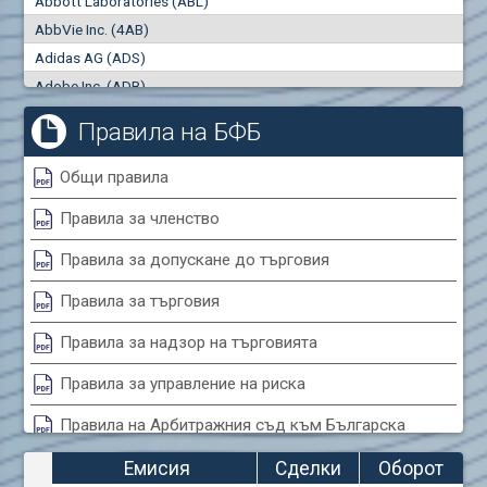
Abbott Laboratories (ABL)
"купува"
"продава"
0
000
0
000
AbbVie Inc. (4AB)
Сделки
Оборот (евро)
Adidas AG (ADS)
0
0
Adobe Inc. (ADB)
Advanced Micro Devices Inc. (AMD)
Правила на БФБ
Agrana Beteiligungs AG (AGB2)
Air Canada Inc. (ADH2)
Общи правила
Air France (AFR0)
Правила за членство
Air Liquide SA (AIL)
Airbus SE (AIR)
Правила за допускане до търговия
Aixtron SE (AIXA)
Правила за търговия
Algonquin Power & Utilities Corp (751)
Alibaba Group Holding Ltd. (AHLA)
Правила за надзор на търговията
Allianz SE (ALV)
Правила за управление на риска
Alphabet Inc. (ABEA)
Правила на Арбитражния съд към Българска
Alphabet Inc. (ABEC)
фондова борса
Altria Group Inc. (PHM7)
Емисия
Сделки
Оборот
Amazon.com Inc. (AMZ)