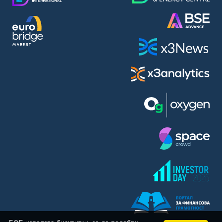
BASF SE (BAS)
Bayer AG (BAYN)
Bayerische Motoren Werke AG (BMW)
BE Semiconductor Industries N.V. (BSI)
Bechtle AG (BC8)
Berkshire Hathaway Inc. (BRYN)
Beyond Meat Inc. (0Q3)
BioNTech SE (ADRs) (22UA)
Bitcoin Group SE (ADE)
BNP Paribas (BNP)
Boeing Co. (BCO)
BP PLC (BPE5)
British American Tobacco PLC (BMT)
Brown Forman Corp. (BF5B)
BYD Co. Ltd. (BY6)
Canadian National Railway Co. (CY2)
Capital One Financial Corp. (CFX)