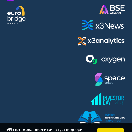
BASF SE (BAS)
Bayer AG (BAYN)
Bayerische Motoren Werke AG (BMW)
BE Semiconductor Industries N.V. (BSI)
Bechtle AG (BC8)
Berkshire Hathaway Inc. (BRYN)
Beyond Meat Inc. (0Q3)
BioNTech SE (ADRs) (22UA)
Bitcoin Group SE (ADE)
BNP Paribas (BNP)
Boeing Co. (BCO)
BP PLC (BPE5)
British American Tobacco PLC (BMT)
Brown Forman Corp. (BF5B)
BYD Co. Ltd. (BY6)
Canadian National Railway Co. (CY2)
Capital One Financial Corp. (CFX)
БФБ използва бисквитки, за да подобри
Carl Zeiss Meditec AG (AFX)