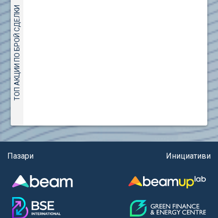
(евро)
AMC Entertainment Holdings Inc Class A New (AH91)
ТОП АКЦИИ ПО БРОЙ СДЕЛКИ
Правила за регистрация и търговия на държавни
Amundi S.A. (ANI)
ценни книжа
Anheuser (1NBA)
Правила за подаване на вътрешни сигнали
Apple Inc. (APC)
Aroundtown Property Hldgs S.A. (AT1)
ASML Holding N.V. (ASME)
Assicurazioni Generali S.P.A. (ASG)
Astrazeneca PLC (ZEG)
AT & T Inc. (SOBA)
Aumovio SE (AMV0)
Aurora Cannabis Inc. (21P)
Axa (AXA)
Пазари
Инициативи
Baidu Inc. (B1C)
Ballard Power Systems Inc. (PO0)
Banco Santander S.A. (BSD2)
Bank of America Corp. (NCB)
Barrick Mining Corp. (ABR0)