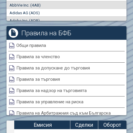
AbbVie Inc. (4AB)
Сделки
Оборот (евро)
Adidas AG (ADS)
0
0
Adobe Inc. (ADB)
Advanced Micro Devices Inc. (AMD)
Правила на БФБ
Agrana Beteiligungs AG (AGB2)
Air Canada Inc. (ADH2)
Общи правила
Air France (AFR0)
Правила за членство
Air Liquide SA (AIL)
Airbus SE (AIR)
Правила за допускане до търговия
Aixtron SE (AIXA)
Правила за търговия
Algonquin Power & Utilities Corp (751)
Alibaba Group Holding Ltd. (AHLA)
Правила за надзор на търговията
Allianz SE (ALV)
Правила за управление на риска
Alphabet Inc. (ABEA)
Правила на Арбитражния съд към Българска
Alphabet Inc. (ABEC)
фондова борса
Altria Group Inc. (PHM7)
Емисия
Сделки
Оборот
Amazon.com Inc. (AMZ)
Правила за конфликтите на интереси