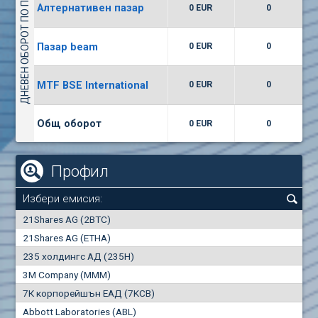
ДНЕВЕН ОБОРОТ ПО ПАЗАРИ
Алтернативен пазар
0 EUR
0
(WISR) Уайзър технолоджи
7400
1
EUR
0.00%
Пазар beam
0 EUR
0
(CCB) ТБ ЦКБ
MTF BSE International
0 EUR
0
6300
1
EUR
0.00%
Общ оборот
0 EUR
0
Профил
Избери емисия:
0
21Shares AG (2BTC)
000
21Shares AG (ETHA)
235 холдингс АД (235H)
0.000
0.00%
3M Company (MMM)
7К корпорейшън ЕАД (7KCB)
Най-добра
Най-добра
Abbott Laboratories (ABL)
"купува"
"продава"
0
000
0
000