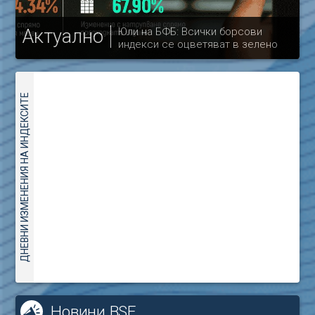
Актуално
Юли на БФБ: Всички борсови
индекси се оцветяват в зелено
др
ДНЕВНИ ИЗМЕНЕНИЯ НА ИНДЕКСИТЕ
Новини BSE