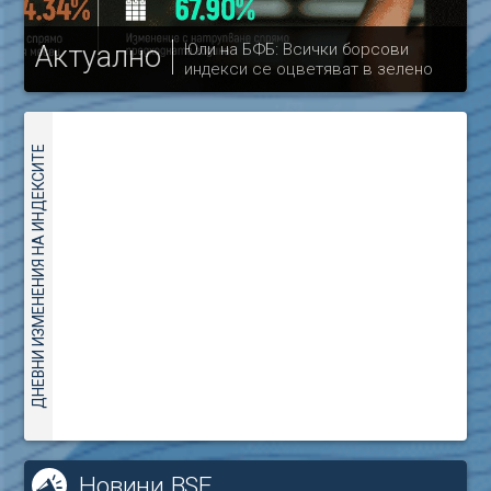
Актуално
Юли на БФБ: Всички борсови
индекси се оцветяват в зелено
др
ДНЕВНИ ИЗМЕНЕНИЯ НА ИНДЕКСИТЕ
Новини BSE