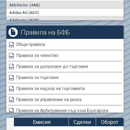
AbbVie Inc. (4AB)
Сделки
Оборот (евро)
Adidas AG (ADS)
0
0
Adobe Inc. (ADB)
Advanced Micro Devices Inc. (AMD)
Правила на БФБ
Agrana Beteiligungs AG (AGB2)
Air Canada Inc. (ADH2)
Общи правила
Air France (AFR0)
Правила за членство
Air Liquide SA (AIL)
Airbus SE (AIR)
Правила за допускане до търговия
Aixtron SE (AIXA)
Правила за търговия
Algonquin Power & Utilities Corp (751)
Alibaba Group Holding Ltd. (AHLA)
Правила за надзор на търговията
Allianz SE (ALV)
Правила за управление на риска
Alphabet Inc. (ABEA)
Правила на Арбитражния съд към Българска
Alphabet Inc. (ABEC)
фондова борса
Altria Group Inc. (PHM7)
Емисия
Сделки
Оборот
Amazon.com Inc. (AMZ)
Правила за конфликтите на интереси