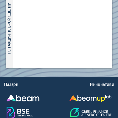
(евро)
AMC Entertainment Holdings Inc Class A New (AH91)
ТОП АКЦИИ ПО БРОЙ СДЕЛКИ
Правила за регистрация и търговия на държавни
Amundi S.A. (ANI)
ценни книжа
Anheuser (1NBA)
Правила за подаване на вътрешни сигнали
Apple Inc. (APC)
Aroundtown Property Hldgs S.A. (AT1)
ASML Holding N.V. (ASME)
Assicurazioni Generali S.P.A. (ASG)
Astrazeneca PLC (ZEG)
AT & T Inc. (SOBA)
Aumovio SE (AMV0)
Aurora Cannabis Inc. (21P)
Axa (AXA)
Пазари
Инициативи
Baidu Inc. (B1C)
Ballard Power Systems Inc. (PO0)
Banco Santander S.A. (BSD2)
Bank of America Corp. (NCB)
Barrick Mining Corp. (ABR0)