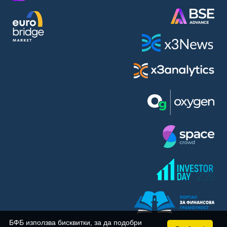
BASF SE (BAS)
Bayer AG (BAYN)
Bayerische Motoren Werke AG (BMW)
BE Semiconductor Industries N.V. (BSI)
Bechtle AG (BC8)
Berkshire Hathaway Inc. (BRYN)
Beyond Meat Inc. (0Q3)
BioNTech SE (ADRs) (22UA)
Bitcoin Group SE (ADE)
BNP Paribas (BNP)
Boeing Co. (BCO)
BP PLC (BPE5)
British American Tobacco PLC (BMT)
Brown Forman Corp. (BF5B)
BYD Co. Ltd. (BY6)
Canadian National Railway Co. (CY2)
Capital One Financial Corp. (CFX)
БФБ използва бисквитки, за да подобри
Carl Zeiss Meditec AG (AFX)