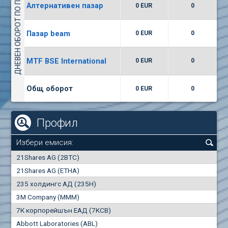
ДНЕВЕН ОБОРОТ ПО ПАЗАРИ
Алтернативен пазар
0 EUR
0
(WISR) Уайзър технолоджи
7400
1
EUR
0.00%
Пазар beam
0 EUR
0
(CCB) ТБ ЦКБ
MTF BSE International
0 EUR
0
6300
1
EUR
0.00%
Общ оборот
0 EUR
0
Профил
Избери емисия:
0
21Shares AG (2BTC)
000
21Shares AG (ETHA)
235 холдингс АД (235H)
0.000
0.00%
3M Company (MMM)
7К корпорейшън ЕАД (7KCB)
Най-добра
Най-добра
Abbott Laboratories (ABL)
"купува"
"продава"
0
000
0
000