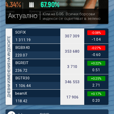
Актуално
Юли на БФБ: Всички борсови
индекси се оцветяват в зелено
др
SOFIX
-0.08%
307 309
ДНЕВНИ ИЗМЕНЕНИЯ НА ИНДЕКСИТЕ
-1.04
1 311.19
BGBX40
-0.27%
353 680
-0.60
220.07
BGREIT
+0.22%
3 710
0.51
236.72
BGTR30
+0.25%
346 553
2.71
1 106.44
beamX
+0.17%
17 906
0.20
118.42