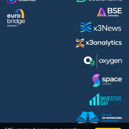
BASF SE (BAS)
Bayer AG (BAYN)
Bayerische Motoren Werke AG (BMW)
BE Semiconductor Industries N.V. (BSI)
Bechtle AG (BC8)
Berkshire Hathaway Inc. (BRYN)
Beyond Meat Inc. (0Q3)
BioNTech SE (ADRs) (22UA)
Bitcoin Group SE (ADE)
BNP Paribas (BNP)
Boeing Co. (BCO)
BP PLC (BPE5)
British American Tobacco PLC (BMT)
Brown Forman Corp. (BF5B)
BYD Co. Ltd. (BY6)
Canadian National Railway Co. (CY2)
Capital One Financial Corp. (CFX)