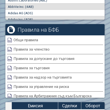
Abbott Laboratories (ABL)
"купува"
"продава"
0
000
0
000
AbbVie Inc. (4AB)
Сделки
Оборот (евро)
Adidas AG (ADS)
0
0
Adobe Inc. (ADB)
Advanced Micro Devices Inc. (AMD)
Правила на БФБ
Agrana Beteiligungs AG (AGB2)
Air Canada Inc. (ADH2)
Общи правила
Air France (AFR0)
Правила за членство
Air Liquide SA (AIL)
Airbus SE (AIR)
Правила за допускане до търговия
Aixtron SE (AIXA)
Правила за търговия
Algonquin Power & Utilities Corp (751)
Alibaba Group Holding Ltd. (AHLA)
Правила за надзор на търговията
Allianz SE (ALV)
Правила за управление на риска
Alphabet Inc. (ABEA)
Правила на Арбитражния съд към Българска
Alphabet Inc. (ABEC)
фондова борса
Altria Group Inc. (PHM7)
Емисия
Сделки
Оборот
Amazon.com Inc. (AMZ)