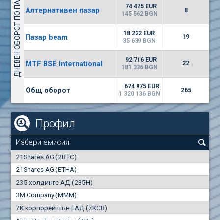
ДНЕВЕН ОБОРОТ ПО ПАЗАРИ
4226
48 950 BGN
34
BGN
74 425 EUR
Алтернативен пазар
8
(CHIM) Химимпорт
145 562 BGN
6150
0
EUR
-1.60%
18 222 EUR
Пазар beam
2028
19
1
BGN
35 639 BGN
(FIB) ТБ ПИБ
92 716 EUR
MTF BSE International
22
2400
181 336 BGN
3
EUR
-2.99%
3368
6
BGN
674 975 EUR
Общ оборот
265
1 320 136 BGN
Профил
Избери емисия:
0
21Shares AG (2BTC)
000
21Shares AG (ETHA)
235 холдингс АД (235H)
0.000
0.00%
3M Company (MMM)
7К корпорейшън ЕАД (7KCB)
Най-добра
Най-добра