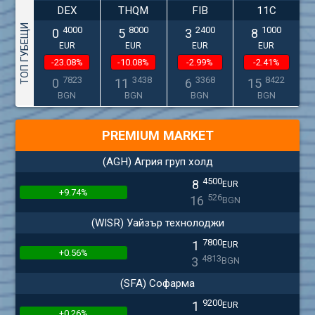
DEX
THQM
FIB
11C
ТОП ГУБЕЩИ
4000
8000
2400
1000
0
5
3
8
EUR
EUR
EUR
EUR
-23.08%
-10.08%
-2.99%
-2.41%
7823
3438
3368
8422
0
11
6
15
BGN
BGN
BGN
BGN
PREMIUM MARKET
(AGH) Агрия груп холд
4500
8
EUR
+9.74%
526
16
BGN
(WISR) Уайзър технолоджи
7800
1
EUR
+0.56%
4813
3
BGN
(SFA) Софарма
9200
1
EUR
+0.26%