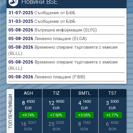
Новини BSE
31-07-2025
Съобщение от БФБ
31-03-2025
Съобщение от БФБ
05-08-2026
Вътрешна информация (SLYG)
05-08-2026
Лихвено плащане (ELGA)
05-08-2026
Временно спиране търговията с емисия
(BLLL)
05-08-2026
Временно спиране търговията с емисия
(BLLL)
05-08-2026
Лихвено плащане (FIBB)
AGH
TIZ
BMTL
T57
ТОП ПЕЧЕЛИВШИ
4500
9000
1600
3000
8
12
4
3
EUR
EUR
EUR
EUR
+9.74%
+7.50%
+5.05%
+3.77%
5267
2302
1362
4542
16
25
8
6
BGN
BGN
BGN
BGN