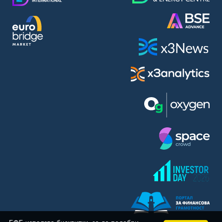
BASF SE (BAS)
Bayer AG (BAYN)
Bayerische Motoren Werke AG (BMW)
BE Semiconductor Industries N.V. (BSI)
Bechtle AG (BC8)
Berkshire Hathaway Inc. (BRYN)
Beyond Meat Inc. (0Q3)
BioNTech SE (ADRs) (22UA)
Bitcoin Group SE (ADE)
BNP Paribas (BNP)
Boeing Co. (BCO)
BP PLC (BPE5)
British American Tobacco PLC (BMT)
Brown Forman Corp. (BF5B)
BYD Co. Ltd. (BY6)
Canadian National Railway Co. (CY2)
Capital One Financial Corp. (CFX)