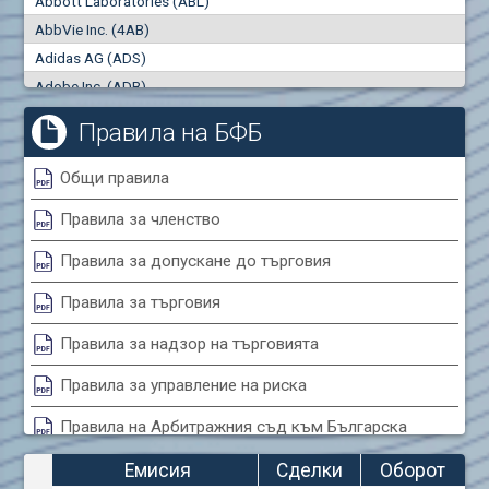
Abbott Laboratories (ABL)
"купува"
"продава"
0
000
0
000
AbbVie Inc. (4AB)
Сделки
Оборот (евро)
Adidas AG (ADS)
0
0
Adobe Inc. (ADB)
Advanced Micro Devices Inc. (AMD)
Правила на БФБ
Agrana Beteiligungs AG (AGB2)
Air Canada Inc. (ADH2)
Общи правила
Air France (AFR0)
Правила за членство
Air Liquide SA (AIL)
Airbus SE (AIR)
Правила за допускане до търговия
Aixtron SE (AIXA)
Правила за търговия
Algonquin Power & Utilities Corp (751)
Alibaba Group Holding Ltd. (AHLA)
Правила за надзор на търговията
Allianz SE (ALV)
Правила за управление на риска
Alphabet Inc. (ABEA)
Правила на Арбитражния съд към Българска
Alphabet Inc. (ABEC)
фондова борса
Altria Group Inc. (PHM7)
Емисия
Сделки
Оборот
Amazon.com Inc. (AMZ)