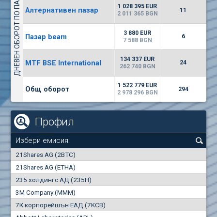
ДНЕВЕН ОБОРОТ ПО ПАЗАРИ
1135
57 196 BGN
17
BGN
1 028 395 EUR
Алтернативен пазар
11
(CHIM) Химимпорт
2 011 365 BGN
5750
0
EUR
-1.71%
3 880 EUR
Пазар beam
1246
6
1
BGN
7 588 BGN
(CCB) ТБ ЦКБ
134 337 EUR
MTF BSE International
24
6300
262 740 BGN
1
EUR
-2.98%
1880
3
BGN
1 522 779 EUR
Общ оборот
294
2 978 296 BGN
Профил
Избери емисия:
0
21Shares AG (2BTC)
000
21Shares AG (ETHA)
235 холдингс АД (235H)
0.000
0.00%
3M Company (MMM)
7К корпорейшън ЕАД (7KCB)
Най-добра
Най-добра