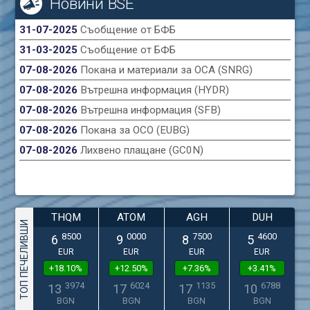
Новини BSE
31-07-2025
Съобщение от БФБ
31-03-2025
Съобщение от БФБ
07-08-2026
Покана и материали за ОСА (SNRG)
07-08-2026
Вътрешна информация (HYDR)
07-08-2026
Вътрешна информация (SFB)
07-08-2026
Покана за ОСО (EUBG)
07-08-2026
Лихвено плащане (GC0N)
THQM
ATOM
AGH
DUH
ТОП ПЕЧЕЛИВШИ
8500
0000
7500
4600
6
9
8
5
EUR
EUR
EUR
EUR
+18.10%
+12.50%
+7.36%
+3.41%
3974
6024
1135
6788
13
17
17
10
BGN
BGN
BGN
BGN