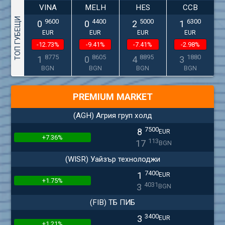
VINA
MELH
HES
CCB
ТОП ГУБЕЩИ
9600
4400
5000
6300
0
0
2
1
EUR
EUR
EUR
EUR
-12.73%
-9.41%
-7.41%
-2.98%
8775
8605
8895
1880
1
0
4
3
BGN
BGN
BGN
BGN
PREMIUM MARKET
(AGH) Агрия груп холд
7500
8
EUR
+7.36%
113
17
BGN
(WISR) Уайзър технолоджи
7400
1
EUR
+1.75%
4031
3
BGN
(FIB) ТБ ПИБ
3400
3
EUR
+1.21%