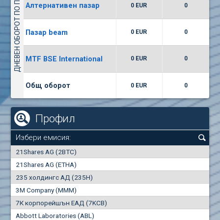
ДНЕВЕН ОБОРОТ ПО ПАЗАРИ
Алтернативен пазар
0 EUR
0
(WISR) Уайзър технолоджи
7400
1
EUR
0.00%
Пазар beam
0 EUR
0
(CCB) ТБ ЦКБ
MTF BSE International
0 EUR
0
6300
1
EUR
0.00%
Общ оборот
0 EUR
0
Профил
Избери емисия:
0
21Shares AG (2BTC)
000
21Shares AG (ETHA)
235 холдингс АД (235H)
0.000
0.00%
3M Company (MMM)
7К корпорейшън ЕАД (7KCB)
Най-добра
Най-добра
Abbott Laboratories (ABL)
"купува"
"продава"
0
000
0
000