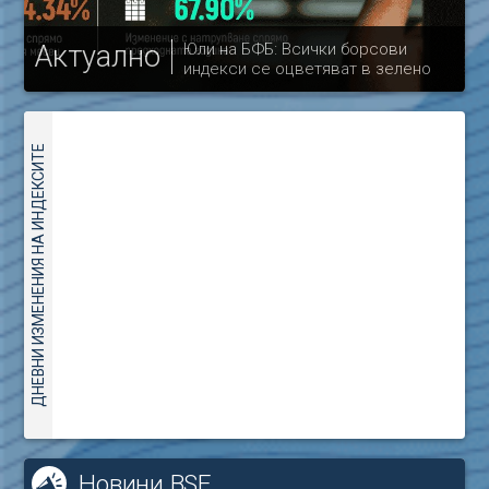
Актуално
Юли на БФБ: Всички борсови
индекси се оцветяват в зелено
др
ДНЕВНИ ИЗМЕНЕНИЯ НА ИНДЕКСИТЕ
Новини BSE