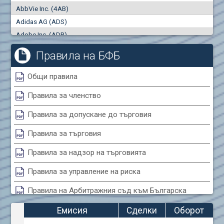
AbbVie Inc. (4AB)
Сделки
Оборот (евро)
Adidas AG (ADS)
0
0
Adobe Inc. (ADB)
Advanced Micro Devices Inc. (AMD)
Правила на БФБ
Agrana Beteiligungs AG (AGB2)
Air Canada Inc. (ADH2)
Общи правила
Air France (AFR0)
Правила за членство
Air Liquide SA (AIL)
Airbus SE (AIR)
Правила за допускане до търговия
Aixtron SE (AIXA)
Правила за търговия
Algonquin Power & Utilities Corp (751)
Alibaba Group Holding Ltd. (AHLA)
Правила за надзор на търговията
Allianz SE (ALV)
Правила за управление на риска
Alphabet Inc. (ABEA)
Правила на Арбитражния съд към Българска
Alphabet Inc. (ABEC)
фондова борса
Altria Group Inc. (PHM7)
Емисия
Сделки
Оборот
Amazon.com Inc. (AMZ)
Правила за конфликтите на интереси