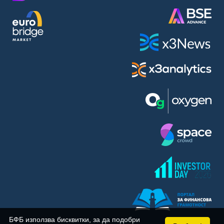
BASF SE (BAS)
Bayer AG (BAYN)
Bayerische Motoren Werke AG (BMW)
BE Semiconductor Industries N.V. (BSI)
Bechtle AG (BC8)
Berkshire Hathaway Inc. (BRYN)
Beyond Meat Inc. (0Q3)
BioNTech SE (ADRs) (22UA)
Bitcoin Group SE (ADE)
BNP Paribas (BNP)
Boeing Co. (BCO)
BP PLC (BPE5)
British American Tobacco PLC (BMT)
Brown Forman Corp. (BF5B)
BYD Co. Ltd. (BY6)
Canadian National Railway Co. (CY2)
Capital One Financial Corp. (CFX)
БФБ използва бисквитки, за да подобри
Carl Zeiss Meditec AG (AFX)