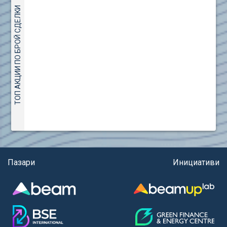
(евро)
AMC Entertainment Holdings Inc Class A New (AH91)
ТОП АКЦИИ ПО БРОЙ СДЕЛКИ
Правила за регистрация и търговия на държавни
Amundi S.A. (ANI)
ценни книжа
Anheuser (1NBA)
Правила за подаване на вътрешни сигнали
Apple Inc. (APC)
Aroundtown Property Hldgs S.A. (AT1)
ASML Holding N.V. (ASME)
Assicurazioni Generali S.P.A. (ASG)
Astrazeneca PLC (ZEG)
AT & T Inc. (SOBA)
Aumovio SE (AMV0)
Aurora Cannabis Inc. (21P)
Axa (AXA)
Пазари
Инициативи
Baidu Inc. (B1C)
Ballard Power Systems Inc. (PO0)
Banco Santander S.A. (BSD2)
Bank of America Corp. (NCB)
Barrick Mining Corp. (ABR0)