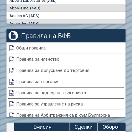
Abbott Laboratories (ABL)
"купува"
"продава"
0
000
0
000
AbbVie Inc. (4AB)
Сделки
Оборот (евро)
Adidas AG (ADS)
0
0
Adobe Inc. (ADB)
Advanced Micro Devices Inc. (AMD)
Правила на БФБ
Agrana Beteiligungs AG (AGB2)
Air Canada Inc. (ADH2)
Общи правила
Air France (AFR0)
Правила за членство
Air Liquide SA (AIL)
Airbus SE (AIR)
Правила за допускане до търговия
Aixtron SE (AIXA)
Правила за търговия
Algonquin Power & Utilities Corp (751)
Alibaba Group Holding Ltd. (AHLA)
Правила за надзор на търговията
Allianz SE (ALV)
Правила за управление на риска
Alphabet Inc. (ABEA)
Правила на Арбитражния съд към Българска
Alphabet Inc. (ABEC)
фондова борса
Altria Group Inc. (PHM7)
Емисия
Сделки
Оборот
Amazon.com Inc. (AMZ)