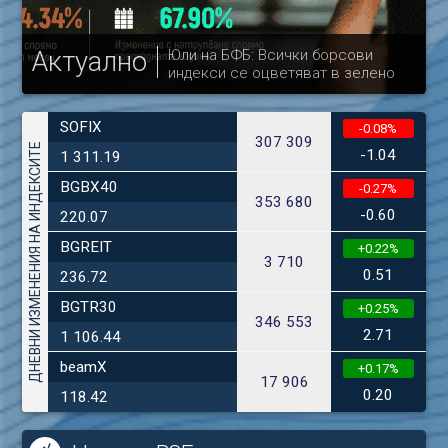
Актуално
Юли на БФБ: Всички борсови
индекси се оцветяват в зелено
др
SOFIX
-0.08%
307 309
ДНЕВНИ ИЗМЕНЕНИЯ НА ИНДЕКСИТЕ
-1.04
1 311.19
BGBX40
-0.27%
353 680
-0.60
220.07
BGREIT
+0.22%
3 710
0.51
236.72
BGTR30
+0.25%
346 553
2.71
1 106.44
beamX
+0.17%
17 906
0.20
118.42