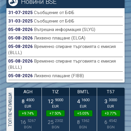
Новини BSE
31-07-2025
Съобщение от БФБ
31-03-2025
Съобщение от БФБ
05-08-2026
Вътрешна информация (SLYG)
05-08-2026
Лихвено плащане (ELGA)
05-08-2026
Временно спиране търговията с емисия
(BLLL)
05-08-2026
Временно спиране търговията с емисия
(BLLL)
05-08-2026
Лихвено плащане (FIBB)
AGH
TIZ
BMTL
T57
ТОП ПЕЧЕЛИВШИ
4500
9000
1600
3000
8
12
4
3
EUR
EUR
EUR
EUR
+9.74%
+7.50%
+5.05%
+3.77%
5267
2302
1362
4542
16
25
8
6
BGN
BGN
BGN
BGN