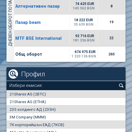
ДНЕВЕН ОБОРОТ ПО ПАЗАРИ
4226
48 950 BGN
34
BGN
74 425 EUR
Алтернативен пазар
8
(CHIM) Химимпорт
145 562 BGN
6150
0
EUR
-1.60%
18 222 EUR
Пазар beam
2028
19
1
BGN
35 639 BGN
(FIB) ТБ ПИБ
92 716 EUR
MTF BSE International
22
2400
181 336 BGN
3
EUR
-2.99%
3368
6
BGN
674 975 EUR
Общ оборот
265
1 320 136 BGN
Профил
Избери емисия:
0
21Shares AG (2BTC)
000
21Shares AG (ETHA)
235 холдингс АД (235H)
0.000
0.00%
3M Company (MMM)
7К корпорейшън ЕАД (7KCB)
Най-добра
Най-добра