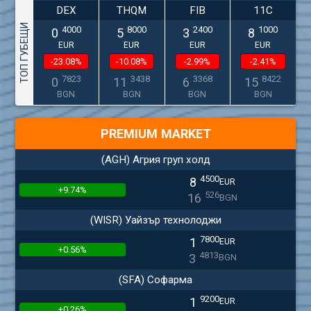
DEX
THQM
FIB
11C
ТОП ГУБЕЩИ
4000
8000
2400
1000
0
5
3
8
EUR
EUR
EUR
EUR
-23.08%
-10.08%
-2.99%
-2.41%
7823
3438
3368
8422
0
11
6
15
BGN
BGN
BGN
BGN
PREMIUM MARKET
(AGH) Агрия груп холд
4500
8
EUR
+9.74%
526
16
BGN
(WISR) Уайзър технолоджи
7800
1
EUR
+0.56%
4813
3
BGN
(SFA) Софарма
9200
1
EUR
+0.26%