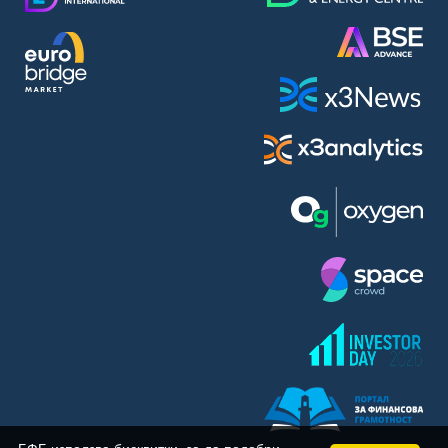
BASF SE (BAS)
Bayer AG (BAYN)
Bayerische Motoren Werke AG (BMW)
BE Semiconductor Industries N.V. (BSI)
Bechtle AG (BC8)
Berkshire Hathaway Inc. (BRYN)
Beyond Meat Inc. (0Q3)
BioNTech SE (ADRs) (22UA)
Bitcoin Group SE (ADE)
BNP Paribas (BNP)
Boeing Co. (BCO)
BP PLC (BPE5)
British American Tobacco PLC (BMT)
Brown Forman Corp. (BF5B)
BYD Co. Ltd. (BY6)
Canadian National Railway Co. (CY2)
Capital One Financial Corp. (CFX)