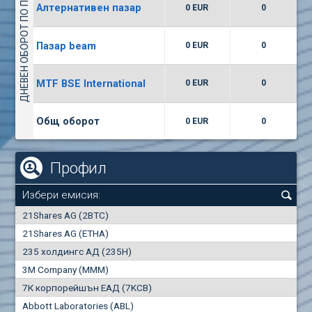
ДНЕВЕН ОБОРОТ ПО ПАЗАРИ
Алтернативен пазар
0 EUR
0
(WISR) Уайзър технолоджи
7400
1
EUR
0.00%
Пазар beam
0 EUR
0
(CCB) ТБ ЦКБ
MTF BSE International
0 EUR
0
6300
1
EUR
0.00%
Общ оборот
0 EUR
0
Профил
Избери емисия:
0
21Shares AG (2BTC)
000
21Shares AG (ETHA)
235 холдингс АД (235H)
0.000
0.00%
3M Company (MMM)
7К корпорейшън ЕАД (7KCB)
Най-добра
Най-добра
Abbott Laboratories (ABL)
"купува"
"продава"
0
000
0
000