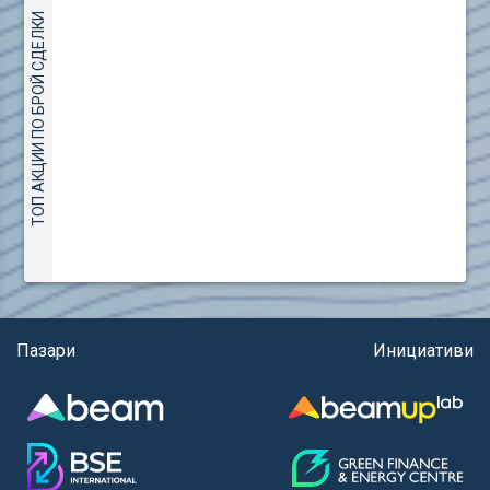
(евро)
AMC Entertainment Holdings Inc Class A New (AH91)
ТОП АКЦИИ ПО БРОЙ СДЕЛКИ
Правила за регистрация и търговия на държавни
Amundi S.A. (ANI)
ценни книжа
Anheuser (1NBA)
Правила за подаване на вътрешни сигнали
Apple Inc. (APC)
Aroundtown Property Hldgs S.A. (AT1)
ASML Holding N.V. (ASME)
Assicurazioni Generali S.P.A. (ASG)
Astrazeneca PLC (ZEG)
AT & T Inc. (SOBA)
Aumovio SE (AMV0)
Aurora Cannabis Inc. (21P)
Axa (AXA)
Пазари
Инициативи
Baidu Inc. (B1C)
Ballard Power Systems Inc. (PO0)
Banco Santander S.A. (BSD2)
Bank of America Corp. (NCB)
Barrick Mining Corp. (ABR0)