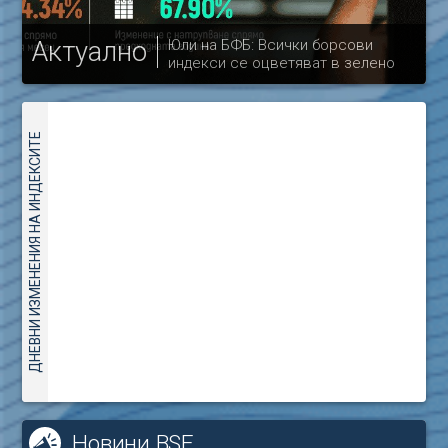
Актуално
Юли на БФБ: Всички борсови
индекси се оцветяват в зелено
др
ДНЕВНИ ИЗМЕНЕНИЯ НА ИНДЕКСИТЕ
Новини BSE