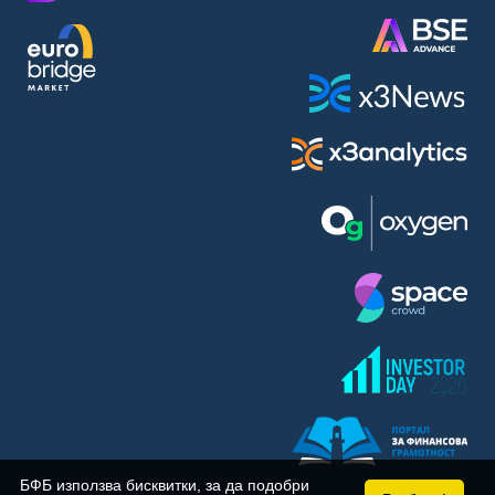
BASF SE (BAS)
Bayer AG (BAYN)
Bayerische Motoren Werke AG (BMW)
BE Semiconductor Industries N.V. (BSI)
Bechtle AG (BC8)
Berkshire Hathaway Inc. (BRYN)
Beyond Meat Inc. (0Q3)
BioNTech SE (ADRs) (22UA)
Bitcoin Group SE (ADE)
BNP Paribas (BNP)
Boeing Co. (BCO)
BP PLC (BPE5)
British American Tobacco PLC (BMT)
Brown Forman Corp. (BF5B)
BYD Co. Ltd. (BY6)
Canadian National Railway Co. (CY2)
Capital One Financial Corp. (CFX)
БФБ използва бисквитки, за да подобри
Carl Zeiss Meditec AG (AFX)