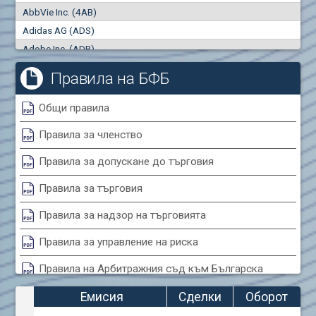
AbbVie Inc. (4AB)
Сделки
Оборот (евро)
Adidas AG (ADS)
0
0
Adobe Inc. (ADB)
Advanced Micro Devices Inc. (AMD)
Правила на БФБ
Agrana Beteiligungs AG (AGB2)
Air Canada Inc. (ADH2)
Общи правила
Air France (AFR0)
Правила за членство
Air Liquide SA (AIL)
Airbus SE (AIR)
Правила за допускане до търговия
Aixtron SE (AIXA)
Правила за търговия
Algonquin Power & Utilities Corp (751)
Alibaba Group Holding Ltd. (AHLA)
Правила за надзор на търговията
Allianz SE (ALV)
Правила за управление на риска
Alphabet Inc. (ABEA)
Правила на Арбитражния съд към Българска
Alphabet Inc. (ABEC)
фондова борса
Altria Group Inc. (PHM7)
Емисия
Сделки
Оборот
Amazon.com Inc. (AMZ)
Правила за конфликтите на интереси