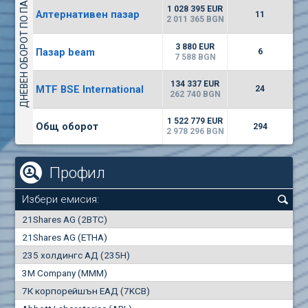
ДНЕВЕН ОБОРОТ ПО ПАЗАРИ
1135
57 196 BGN
17
BGN
1 028 395 EUR
Алтернативен пазар
11
(CHIM) Химимпорт
2 011 365 BGN
5750
0
EUR
-1.71%
3 880 EUR
Пазар beam
1246
6
1
BGN
7 588 BGN
(CCB) ТБ ЦКБ
134 337 EUR
MTF BSE International
24
6300
262 740 BGN
1
EUR
-2.98%
1880
3
BGN
1 522 779 EUR
Общ оборот
294
2 978 296 BGN
Профил
Избери емисия:
0
21Shares AG (2BTC)
000
21Shares AG (ETHA)
235 холдингс АД (235H)
0.000
0.00%
3M Company (MMM)
7К корпорейшън ЕАД (7KCB)
Най-добра
Най-добра