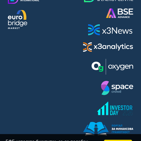
BASF SE (BAS)
Bayer AG (BAYN)
Bayerische Motoren Werke AG (BMW)
BE Semiconductor Industries N.V. (BSI)
Bechtle AG (BC8)
Berkshire Hathaway Inc. (BRYN)
Beyond Meat Inc. (0Q3)
BioNTech SE (ADRs) (22UA)
Bitcoin Group SE (ADE)
BNP Paribas (BNP)
Boeing Co. (BCO)
BP PLC (BPE5)
British American Tobacco PLC (BMT)
Brown Forman Corp. (BF5B)
BYD Co. Ltd. (BY6)
Canadian National Railway Co. (CY2)
Capital One Financial Corp. (CFX)