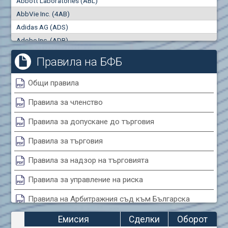
Abbott Laboratories (ABL)
"купува"
"продава"
0
000
0
000
AbbVie Inc. (4AB)
Сделки
Оборот (евро)
Adidas AG (ADS)
0
0
Adobe Inc. (ADB)
Advanced Micro Devices Inc. (AMD)
Правила на БФБ
Agrana Beteiligungs AG (AGB2)
Air Canada Inc. (ADH2)
Общи правила
Air France (AFR0)
Правила за членство
Air Liquide SA (AIL)
Airbus SE (AIR)
Правила за допускане до търговия
Aixtron SE (AIXA)
Правила за търговия
Algonquin Power & Utilities Corp (751)
Alibaba Group Holding Ltd. (AHLA)
Правила за надзор на търговията
Allianz SE (ALV)
Правила за управление на риска
Alphabet Inc. (ABEA)
Правила на Арбитражния съд към Българска
Alphabet Inc. (ABEC)
фондова борса
Altria Group Inc. (PHM7)
Емисия
Сделки
Оборот
Amazon.com Inc. (AMZ)