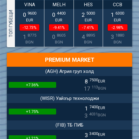
VINA
MELH
HES
CCB
ТОП ГУБЕЩИ
9600
4400
5000
6300
0
0
2
1
EUR
EUR
EUR
EUR
-12.73%
-9.41%
-7.41%
-2.98%
8775
8605
8895
1880
1
0
4
3
BGN
BGN
BGN
BGN
PREMIUM MARKET
(AGH) Агрия груп холд
7500
8
EUR
+7.36%
113
17
BGN
(WISR) Уайзър технолоджи
7400
1
EUR
+1.75%
4031
3
BGN
(FIB) ТБ ПИБ
3400
3
EUR
+1.21%