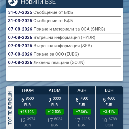
Новини BSE
31-07-2025
Съобщение от БФБ
31-03-2025
Съобщение от БФБ
07-08-2026
Покана и материали за ОСА (SNRG)
07-08-2026
Вътрешна информация (HYDR)
07-08-2026
Вътрешна информация (SFB)
07-08-2026
Покана за ОСО (EUBG)
07-08-2026
Лихвено плащане (GC0N)
THQM
ATOM
AGH
DUH
ТОП ПЕЧЕЛИВШИ
8500
0000
7500
4600
6
9
8
5
EUR
EUR
EUR
EUR
+18.10%
+12.50%
+7.36%
+3.41%
3974
6024
1135
6788
13
17
17
10
BGN
BGN
BGN
BGN