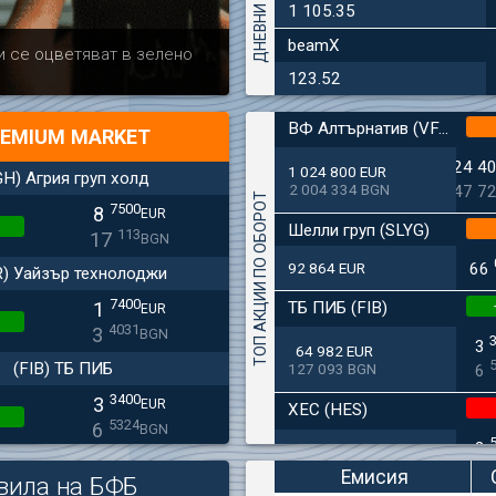
1 105.35
beamX
Актуално
Българска ф
и се оцветяват в зелено
дружеството 
123.52
ВФ Алтърнатив (VFAL)
EMIUM MARKET
24 4
1 024 800 EUR
GH) Агрия груп холд
2 004 334 BGN
47 7
ТОП АКЦИИ ПО ОБОРОТ
7500
8
EUR
Шелли груп (SLYG)
113
17
BGN
92 864 EUR
66
R) Уайзър технолоджи
7400
ТБ ПИБ (FIB)
1
EUR
4031
3
BGN
3
64 982 EUR
(FIB) ТБ ПИБ
127 093 BGN
6
3400
3
EUR
ХЕС (HES)
5324
6
BGN
2
33 650 EUR
(SFA) Софарма
65 813 BGN
4
Емисия
вила на БФБ
9250