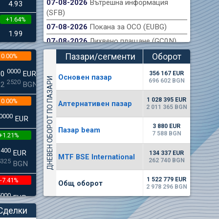
07-08-2026
Вътрешна информация
4.93
(SFB)
+1.64%
ондова борса публикува финансов отчет на
Акт
07-08-2026
Покана за ОСО (EUBG)
към 30.06.2026 г.
1.99
07-08-2026
Лихвено плащане (GC0N)
Пазари/сегменти
Оборот
0.00%
(евро)
0000
00
EUR
356 167 EUR
Основен пазар
ДНЕВЕН ОБОРОТ ПО ПАЗАРИ
696 602 BGN
2520
22
BGN
1 028 395 EUR
0.00%
Алтернативен пазар
2 011 365 BGN
0000
EUR
3 880 EUR
Пазар beam
7 588 BGN
+1.21%
3400
EUR
134 337 EUR
MTF BSE International
262 740 BGN
5325
BGN
1 522 779 EUR
-7.41%
Общ оборот
2 978 296 BGN
5000
EUR
8896
BGN
Сделки