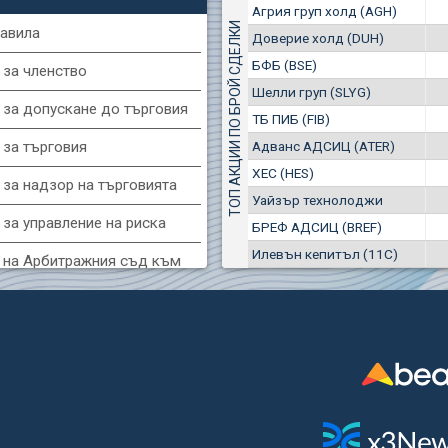
1
EUR
Агрия груп холд (AGH)
Агрия груп холд (AGH)
7649
3
BGN
ТОП АКЦИИ ПО БРОЙ СДЕЛКИ
авила
Доверие холд (DUH)
8
29 244 EUR
(MONB) Монбат
БФБ (BSE)
57 196 BGN
 за членство
17
0100
1
EUR
Шелли груп (SLYG)
 за допускане до търговия
9753
1
BGN
ТБ ПИБ (FIB)
(KBG) Корадо-БГ
Адванс АДСИЦ (ATER)
 за търговия
3000
ХЕС (HES)
2
EUR
 за надзор на търговията
4984
4
BGN
Уайзър технолоджи
за управление на риска
БРЕФ АДСИЦ (BREF)
G) Еврохолд България
Илевън кепитъл (11C)
1100
 на Арбитражния съд към
1
EUR
1709
2
BGN
фондова борса
(BSE) БФБ
 за конфликтите на интереси
5000
7
EUR
за регистрация и търговия
668
14
BGN
и ценни книжа
CHIM) Химимпорт
 за подаване на вътрешни
5750
0
EUR