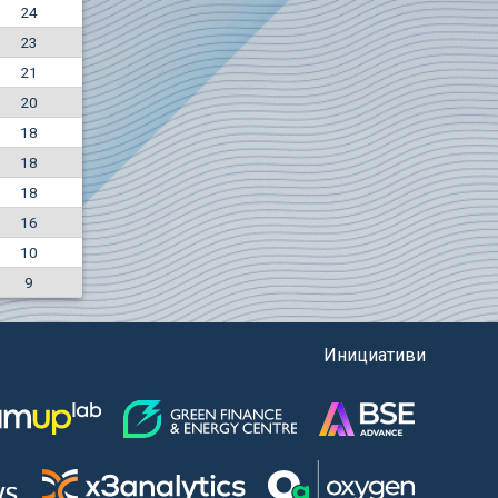
24
+7.36%
23
7500
EUR
21
1135
BGN
20
18
18
18
16
10
9
Инициативи