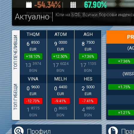
Актуално
Юли на БФБ: Всички борсови индекс
THQM
ATOM
AGH
PR
ТОП ПЕЧЕЛИВШИ
8500
0000
7500
6
9
8
(A
EUR
EUR
EUR
+18.10%
+12.50%
+7.36%
+7.36%
3974
6024
1135
13
17
17
BGN
BGN
BGN
(WIS
VINA
MELH
HES
ТОП ГУБЕЩИ
+1.75%
9600
4400
5000
0
0
2
EUR
EUR
EUR
-12.73%
-9.41%
-7.41%
8775
8605
8895
1
0
4
+1.21%
BGN
BGN
BGN
Профил
Пра