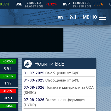
en
МЕНЮ
+0.06%
Новини BSE
0.81
31-07-2025
Съобщение от БФБ
+0.63%
31-03-2025
Съобщение от БФБ
1.39
07-08-2026
Покана и материали за ОСА
-0.22%
(SNRG)
-0.51
07-08-2026
Вътрешна информация
(HYDR)
+0.45%