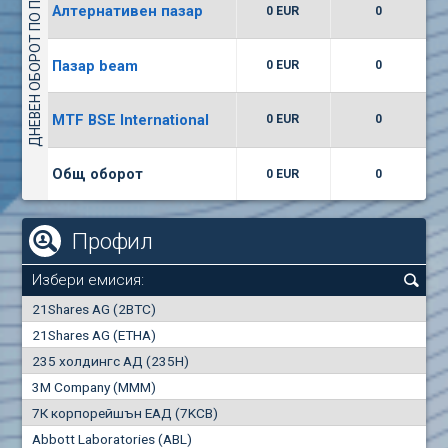
ДНЕВЕН ОБОРОТ ПО ПАЗАРИ
Алтернативен пазар
0 EUR
0
(WISR) Уайзър технолоджи
7400
1
EUR
0.00%
Пазар beam
0 EUR
0
(CCB) ТБ ЦКБ
MTF BSE International
0 EUR
0
6300
1
EUR
0.00%
Общ оборот
0 EUR
0
Профил
Избери емисия:
0
21Shares AG (2BTC)
000
21Shares AG (ETHA)
235 холдингс АД (235H)
0.000
0.00%
3M Company (MMM)
7К корпорейшън ЕАД (7KCB)
Най-добра
Най-добра
Abbott Laboratories (ABL)
"купува"
"продава"
0
000
0
000