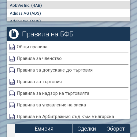
AbbVie Inc. (4AB)
Сделки
Оборот (евро)
Adidas AG (ADS)
0
0
Adobe Inc. (ADB)
Advanced Micro Devices Inc. (AMD)
Правила на БФБ
Agrana Beteiligungs AG (AGB2)
Air Canada Inc. (ADH2)
Общи правила
Air France (AFR0)
Правила за членство
Air Liquide SA (AIL)
Airbus SE (AIR)
Правила за допускане до търговия
Aixtron SE (AIXA)
Правила за търговия
Algonquin Power & Utilities Corp (751)
Alibaba Group Holding Ltd. (AHLA)
Правила за надзор на търговията
Allianz SE (ALV)
Правила за управление на риска
Alphabet Inc. (ABEA)
Правила на Арбитражния съд към Българска
Alphabet Inc. (ABEC)
фондова борса
Altria Group Inc. (PHM7)
Емисия
Сделки
Оборот
Amazon.com Inc. (AMZ)
Правила за конфликтите на интереси