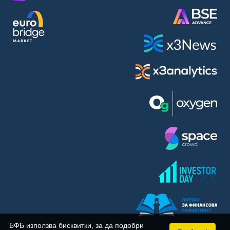
BASF SE (BAS)
Bayer AG (BAYN)
Bayerische Motoren Werke AG (BMW)
BE Semiconductor Industries N.V. (BSI)
Bechtle AG (BC8)
Berkshire Hathaway Inc. (BRYN)
Beyond Meat Inc. (0Q3)
BioNTech SE (ADRs) (22UA)
Bitcoin Group SE (ADE)
BNP Paribas (BNP)
Boeing Co. (BCO)
BP PLC (BPE5)
British American Tobacco PLC (BMT)
Brown Forman Corp. (BF5B)
BYD Co. Ltd. (BY6)
Canadian National Railway Co. (CY2)
Capital One Financial Corp. (CFX)
БФБ използва бисквитки, за да подобри
Carl Zeiss Meditec AG (AFX)