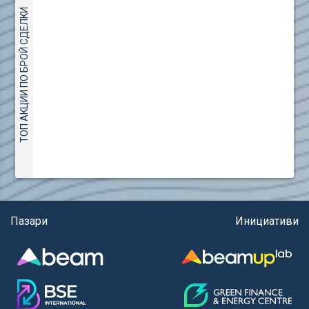
(евро)
AMC Entertainment Holdings Inc Class A New (AH91)
ТОП АКЦИИ ПО БРОЙ СДЕЛКИ
Правила за регистрация и търговия на държавни
Amundi S.A. (ANI)
ценни книжа
Anheuser (1NBA)
Правила за подаване на вътрешни сигнали
Apple Inc. (APC)
Aroundtown Property Hldgs S.A. (AT1)
ASML Holding N.V. (ASME)
Assicurazioni Generali S.P.A. (ASG)
Astrazeneca PLC (ZEG)
AT & T Inc. (SOBA)
Aumovio SE (AMV0)
Aurora Cannabis Inc. (21P)
Axa (AXA)
Пазари
Инициативи
Baidu Inc. (B1C)
Ballard Power Systems Inc. (PO0)
Banco Santander S.A. (BSD2)
Bank of America Corp. (NCB)
Barrick Mining Corp. (ABR0)