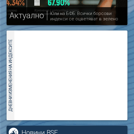
Актуално
Юли на БФБ: Всички борсови
индекси се оцветяват в зелено
др
ДНЕВНИ ИЗМЕНЕНИЯ НА ИНДЕКСИТЕ
Новини BSE