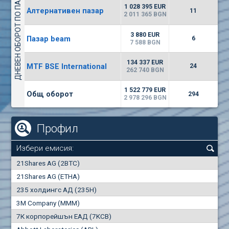
ДНЕВЕН ОБОРОТ ПО ПАЗАРИ
1135
57 196 BGN
17
BGN
1 028 395 EUR
Алтернативен пазар
11
(CHIM) Химимпорт
2 011 365 BGN
5750
0
EUR
-1.71%
3 880 EUR
Пазар beam
1246
6
1
BGN
7 588 BGN
(CCB) ТБ ЦКБ
134 337 EUR
MTF BSE International
24
6300
262 740 BGN
1
EUR
-2.98%
1880
3
BGN
1 522 779 EUR
Общ оборот
294
2 978 296 BGN
Профил
Избери емисия:
0
21Shares AG (2BTC)
000
21Shares AG (ETHA)
235 холдингс АД (235H)
0.000
0.00%
3M Company (MMM)
7К корпорейшън ЕАД (7KCB)
Най-добра
Най-добра