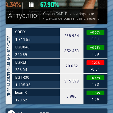
Актуално
Юли на БФБ: Всички борсови
индекси се оцветяват в зелено
др
SOFIX
+0.06%
268 984
ДНЕВНИ ИЗМЕНЕНИЯ НА ИНДЕКСИТЕ
0.81
1 311.55
BGBX40
+0.63%
352 453
1.39
220.89
BGREIT
-0.22%
20 652
-0.51
236.04
BGTR30
+0.45%
315 598
4.93
1 105.35
beamX
+1.64%
3 880
1.99
123.52