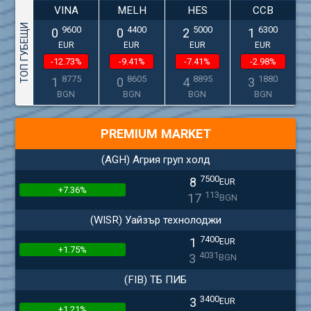
VINA
MELH
HES
CCB
ТОП ГУБЕЩИ
9600
4400
5000
6300
0
0
2
1
EUR
EUR
EUR
EUR
-12.73%
-9.41%
-7.41%
-2.98%
8775
8605
8895
1880
1
0
4
3
BGN
BGN
BGN
BGN
PREMIUM MARKET
(AGH) Агрия груп холд
7500
8
EUR
+7.36%
113
17
BGN
(WISR) Уайзър технолоджи
7400
1
EUR
+1.75%
4031
3
BGN
(FIB) ТБ ПИБ
3400
3
EUR
+1.21%