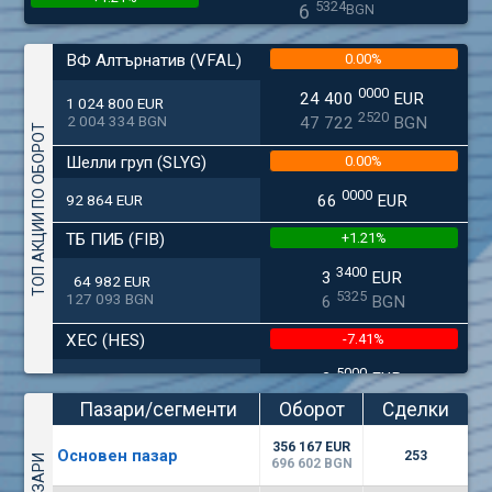
5324
6
BGN
(SFA) Софарма
ВФ Алтърнатив (VFAL)
0.00%
9250
1
EUR
0.00%
0000
24 400
EUR
7649
3
1 024 800 EUR
BGN
2520
2 004 334 BGN
47 722
BGN
ТОП АКЦИИ ПО ОБОРОТ
(MONB) Монбат
Шелли груп (SLYG)
0.00%
0100
1
EUR
0.00%
0000
9753
1
92 864 EUR
66
EUR
BGN
(KBG) Корадо-БГ
ТБ ПИБ (FIB)
+1.21%
3000
2
EUR
3400
3
EUR
64 982 EUR
0.00%
4984
4
BGN
5325
127 093 BGN
6
BGN
(EUBG) Еврохолд България
ХЕС (HES)
-7.41%
1100
1
EUR
5000
0.00%
2
EUR
33 650 EUR
1709
2
BGN
8896
65 813 BGN
4
BGN
Пазари/сегменти
Оборот
Сделки
(BSE) БФБ
Агрия груп холд (AGH)
+7.36%
(евро)
356 167 EUR
5000
Основен пазар
253
7
EUR
696 602 BGN
-1.32%
7500
8
EUR
668
14
29 244 EUR
BGN