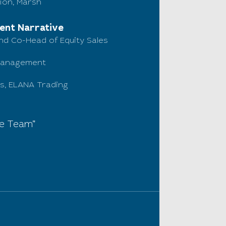
gion, Marsh
ment Narrative
d Co-Head of Equity Sales
 Management
nts, ELANA Trading
ve Team”