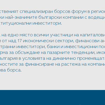
ственият специализиран борсов форум в регион
ки най-значимите български компании с водещи
ституционални инвеститори.
на едно място всички участници на капиталови
 от над 17 икономически сектори, финансови а
транни инвеститори, банки и инвестиционни по
ма за обсъждане на пазарните тенденции, ик
ългария в условията на динамично променящат
ностите за финансиране на растежа на компан
ва борса.