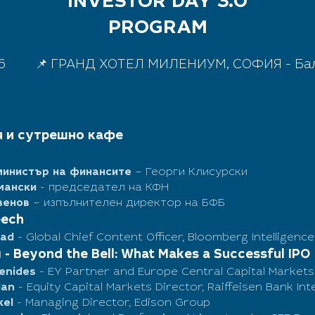
INVESTOR DAY 3.0
PROGRAM
026 📌 ГРАНД ХОТЕЛ МИЛЕНИУМ, СОФИЯ - Бална
я и сутрешно кафе
министър на финансите
– Георги Клисурски
мански
- председател на КФН
венов
– изпълнителен директор на БФБ
eech
ead
- Global Chief Content Officer, Bloomberg Intelligence
- Beyond the Bell: What Makes a Successful IPO
menides
- EY Partner and Europe Central Capital Market
ian
- Equity Capital Markets Director, Raiffeisen Bank In
kel
- Managing Director, Edison Group