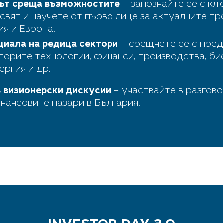
ът среща възможностите
– запознайте се с кл
свят и научете от първо лице за актуалните пр
ия и Европа.
циала на редица сектори
– срещнете се с пре
торите технологии, финанси, производства, б
ергия и др.
в визионерски дискусии
– участвайте в разгов
нансовите пазари в България.