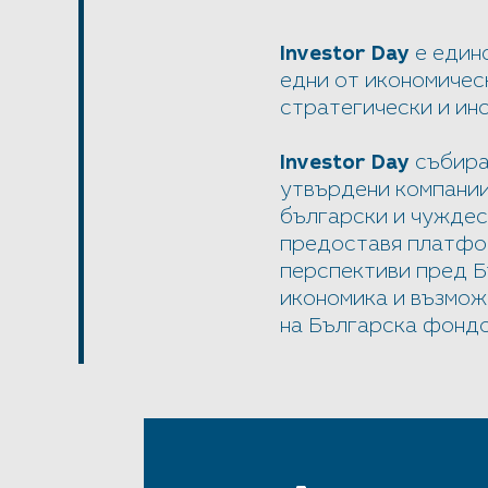
Investor Day
е един
едни от икономичес
стратегически и ин
Investor Day
събира 
утвърдени компании
български и чуждес
предоставя платфор
перспективи пред Б
икономика и възмож
на Българска фондо