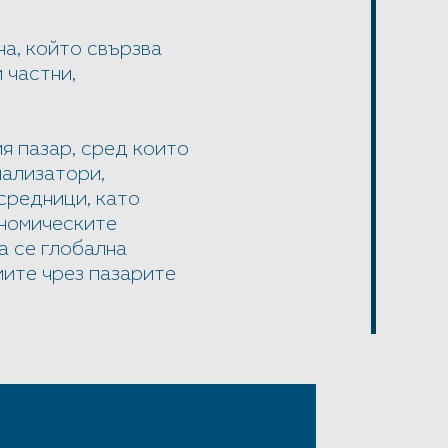
а, който свързва
 частни,
я пазар, сред които
нализатори,
средници, като
ономическите
а се глобална
иите чрез пазарите