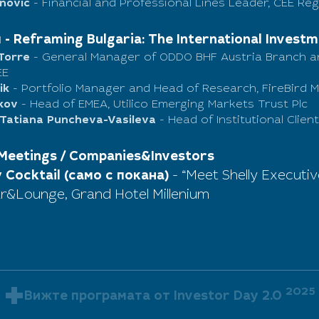
anovic
- Financial and Professional Lines Leader, CEE Re
- Reframing Bulgaria: The International Invest
 Torre
- General Manager of ODDO BHF Austria Branch an
EE
ik
- Portfolio Manager and Head of Research, FireBird
ikov
- Head of EMEA, Utilico Emerging Markets Trust Plc
 Tatiana Puncheva-Vasileva
- Head of Institutional Clie
Meetings / Companies&Investors
 Cocktail (само с покана)
- “Meet Shelly Executi
r&Lounge, Grand Hotel Millenium
2025
Вижте програмата от Investor Day 2.0