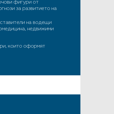
ючови фигури от
огнози за развитието на
дставители на водещи
иомедицина, недвижими
ори, които оформят