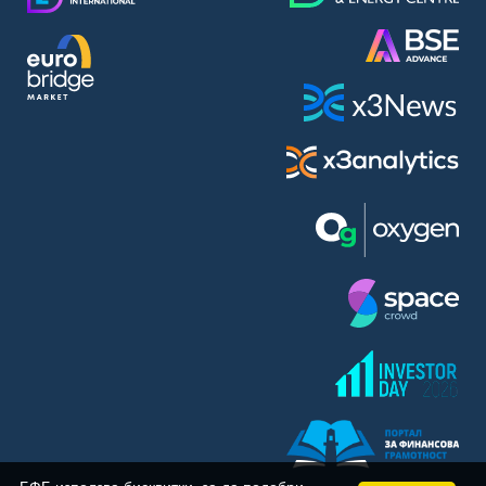
BASF SE (BAS)
Bayer AG (BAYN)
Bayerische Motoren Werke AG (BMW)
BE Semiconductor Industries N.V. (BSI)
Bechtle AG (BC8)
Berkshire Hathaway Inc. (BRYN)
Beyond Meat Inc. (0Q3)
BioNTech SE (ADRs) (22UA)
Bitcoin Group SE (ADE)
BNP Paribas (BNP)
Boeing Co. (BCO)
BP PLC (BPE5)
British American Tobacco PLC (BMT)
Brown Forman Corp. (BF5B)
BYD Co. Ltd. (BY6)
Canadian National Railway Co. (CY2)
Capital One Financial Corp. (CFX)