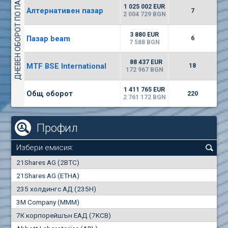
ДНЕВЕН ОБОРОТ ПО ПАЗАРИ
6687
50 393 BGN
14
BGN
1 025 002 EUR
Алтернативен пазар
7
(EUBG) Еврохолд България
2 004 729 BGN
1100
1
EUR
0.00%
3 880 EUR
Пазар beam
1709
6
2
BGN
7 588 BGN
(BSE) БФБ
88 437 EUR
MTF BSE International
18
5000
172 967 BGN
7
EUR
-1.32%
668
14
BGN
1 411 765 EUR
Общ оборот
220
2 761 172 BGN
Профил
Избери емисия:
0
21Shares AG (2BTC)
000
21Shares AG (ETHA)
235 холдингс АД (235H)
0.000
0.00%
3M Company (MMM)
7К корпорейшън ЕАД (7KCB)
Най-добра
Най-добра