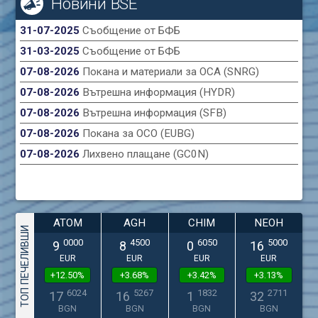
Новини BSE
31-07-2025
Съобщение от БФБ
31-03-2025
Съобщение от БФБ
07-08-2026
Покана и материали за ОСА (SNRG)
07-08-2026
Вътрешна информация (HYDR)
07-08-2026
Вътрешна информация (SFB)
07-08-2026
Покана за ОСО (EUBG)
07-08-2026
Лихвено плащане (GC0N)
ATOM
AGH
CHIM
NEOH
ТОП ПЕЧЕЛИВШИ
0000
4500
6050
5000
9
8
0
16
EUR
EUR
EUR
EUR
+12.50%
+3.68%
+3.42%
+3.13%
6024
5267
1832
2711
17
16
1
32
BGN
BGN
BGN
BGN