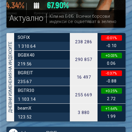
Актуално
Юли на БФБ: Всички борсови
индекси се оцветяват в зелено
др
SOFIX
-0.01%
238 286
ДНЕВНИ ИЗМЕНЕНИЯ НА ИНДЕКСИТЕ
-0.10
1 310.64
BGBX40
+0.03%
290 857
0.06
219.56
BGREIT
-0.37%
16 497
-0.88
235.67
BGTR30
+0.25%
255 669
2.72
1 103.14
beamX
+1.64%
3 880
1.99
123.52