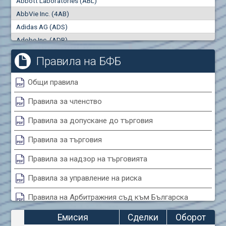
Abbott Laboratories (ABL)
"купува"
"продава"
0
000
0
000
AbbVie Inc. (4AB)
Сделки
Оборот (евро)
Adidas AG (ADS)
0
0
Adobe Inc. (ADB)
Advanced Micro Devices Inc. (AMD)
Правила на БФБ
Agrana Beteiligungs AG (AGB2)
Air Canada Inc. (ADH2)
Общи правила
Air France (AFR0)
Правила за членство
Air Liquide SA (AIL)
Airbus SE (AIR)
Правила за допускане до търговия
Aixtron SE (AIXA)
Правила за търговия
Algonquin Power & Utilities Corp (751)
Alibaba Group Holding Ltd. (AHLA)
Правила за надзор на търговията
Allianz SE (ALV)
Правила за управление на риска
Alphabet Inc. (ABEA)
Правила на Арбитражния съд към Българска
Alphabet Inc. (ABEC)
фондова борса
Altria Group Inc. (PHM7)
Емисия
Сделки
Оборот
Amazon.com Inc. (AMZ)