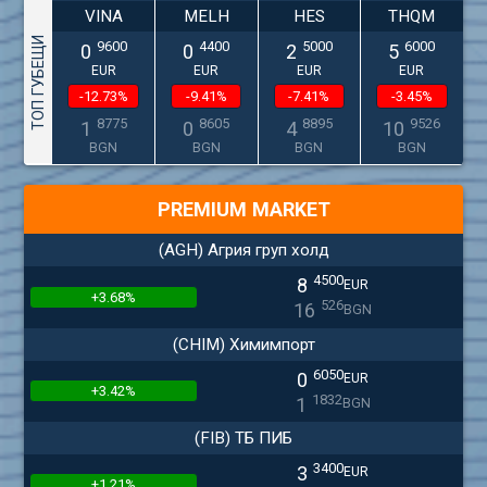
VINA
MELH
HES
THQM
ТОП ГУБЕЩИ
9600
4400
5000
6000
0
0
2
5
EUR
EUR
EUR
EUR
-12.73%
-9.41%
-7.41%
-3.45%
8775
8605
8895
9526
1
0
4
10
BGN
BGN
BGN
BGN
PREMIUM MARKET
(AGH) Агрия груп холд
4500
8
EUR
+3.68%
526
16
BGN
(CHIM) Химимпорт
6050
0
EUR
+3.42%
1832
1
BGN
(FIB) ТБ ПИБ
3400
3
EUR
+1.21%