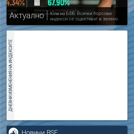
Актуално
Юли на БФБ: Всички борсови
индекси се оцветяват в зелено
др
ДНЕВНИ ИЗМЕНЕНИЯ НА ИНДЕКСИТЕ
Новини BSE