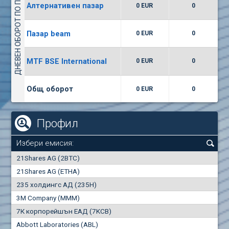
ДНЕВЕН ОБОРОТ ПО ПАЗАРИ
Алтернативен пазар
0 EUR
0
(WISR) Уайзър технолоджи
7400
1
EUR
0.00%
Пазар beam
0 EUR
0
(CCB) ТБ ЦКБ
MTF BSE International
0 EUR
0
6300
1
EUR
0.00%
Общ оборот
0 EUR
0
Профил
Избери емисия:
0
21Shares AG (2BTC)
000
21Shares AG (ETHA)
235 холдингс АД (235H)
0.000
0.00%
3M Company (MMM)
7К корпорейшън ЕАД (7KCB)
Най-добра
Най-добра
Abbott Laboratories (ABL)
"купува"
"продава"
0
000
0
000