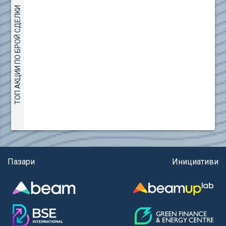
(евро)
AMC Entertainment Holdings Inc Class A New (AH91)
ТОП АКЦИИ ПО БРОЙ СДЕЛКИ
Правила за регистрация и търговия на държавни
Amundi S.A. (ANI)
ценни книжа
Anheuser (1NBA)
Правила за подаване на вътрешни сигнали
Apple Inc. (APC)
Aroundtown Property Hldgs S.A. (AT1)
ASML Holding N.V. (ASME)
Assicurazioni Generali S.P.A. (ASG)
Astrazeneca PLC (ZEG)
AT & T Inc. (SOBA)
Aumovio SE (AMV0)
Aurora Cannabis Inc. (21P)
Axa (AXA)
Пазари
Инициативи
Baidu Inc. (B1C)
Ballard Power Systems Inc. (PO0)
Banco Santander S.A. (BSD2)
Bank of America Corp. (NCB)
Barrick Mining Corp. (ABR0)