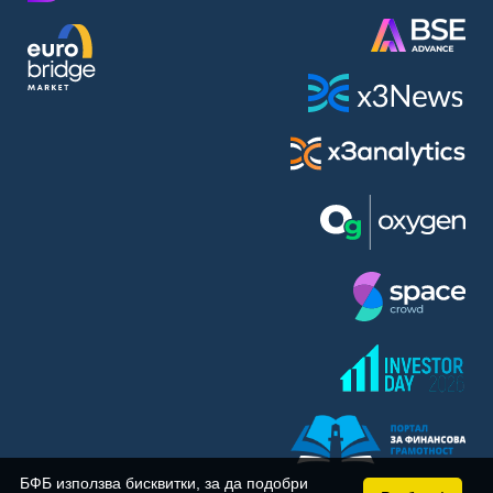
BASF SE (BAS)
Bayer AG (BAYN)
Bayerische Motoren Werke AG (BMW)
BE Semiconductor Industries N.V. (BSI)
Bechtle AG (BC8)
Berkshire Hathaway Inc. (BRYN)
Beyond Meat Inc. (0Q3)
BioNTech SE (ADRs) (22UA)
Bitcoin Group SE (ADE)
BNP Paribas (BNP)
Boeing Co. (BCO)
BP PLC (BPE5)
British American Tobacco PLC (BMT)
Brown Forman Corp. (BF5B)
BYD Co. Ltd. (BY6)
Canadian National Railway Co. (CY2)
Capital One Financial Corp. (CFX)
БФБ използва бисквитки, за да подобри
Carl Zeiss Meditec AG (AFX)