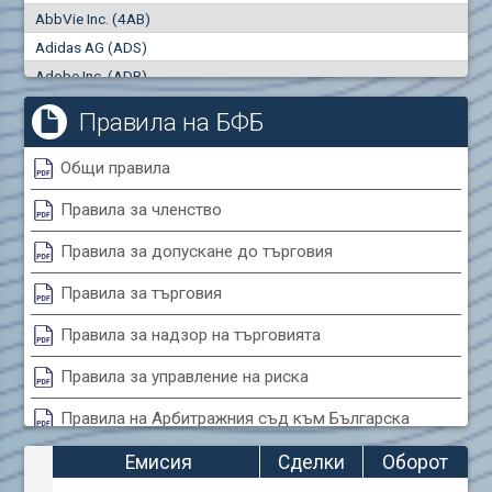
AbbVie Inc. (4AB)
Сделки
Оборот (евро)
Adidas AG (ADS)
0
0
Adobe Inc. (ADB)
Advanced Micro Devices Inc. (AMD)
Правила на БФБ
Agrana Beteiligungs AG (AGB2)
Air Canada Inc. (ADH2)
Общи правила
Air France (AFR0)
Правила за членство
Air Liquide SA (AIL)
Airbus SE (AIR)
Правила за допускане до търговия
Aixtron SE (AIXA)
Правила за търговия
Algonquin Power & Utilities Corp (751)
Alibaba Group Holding Ltd. (AHLA)
Правила за надзор на търговията
Allianz SE (ALV)
Правила за управление на риска
Alphabet Inc. (ABEA)
Правила на Арбитражния съд към Българска
Alphabet Inc. (ABEC)
фондова борса
Altria Group Inc. (PHM7)
Емисия
Сделки
Оборот
Amazon.com Inc. (AMZ)
Правила за конфликтите на интереси