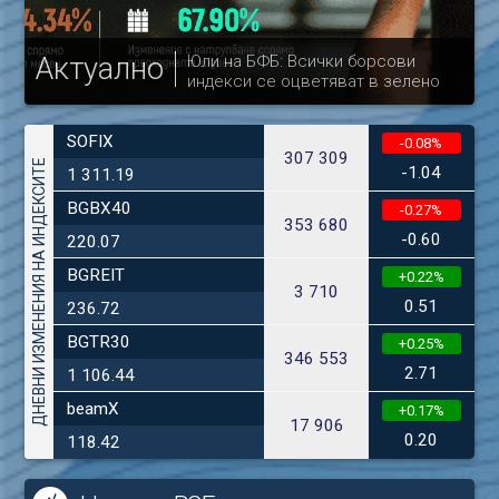
Актуално
Юли на БФБ: Всички борсови
индекси се оцветяват в зелено
др
SOFIX
-0.08%
307 309
ДНЕВНИ ИЗМЕНЕНИЯ НА ИНДЕКСИТЕ
-1.04
1 311.19
BGBX40
-0.27%
353 680
-0.60
220.07
BGREIT
+0.22%
3 710
0.51
236.72
BGTR30
+0.25%
346 553
2.71
1 106.44
beamX
+0.17%
17 906
0.20
118.42