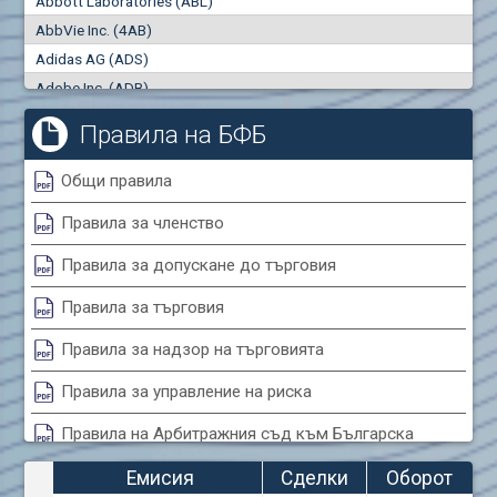
Abbott Laboratories (ABL)
"купува"
"продава"
0
000
0
000
AbbVie Inc. (4AB)
Сделки
Оборот (евро)
Adidas AG (ADS)
0
0
Adobe Inc. (ADB)
Advanced Micro Devices Inc. (AMD)
Правила на БФБ
Agrana Beteiligungs AG (AGB2)
Air Canada Inc. (ADH2)
Общи правила
Air France (AFR0)
Правила за членство
Air Liquide SA (AIL)
Airbus SE (AIR)
Правила за допускане до търговия
Aixtron SE (AIXA)
Правила за търговия
Algonquin Power & Utilities Corp (751)
Alibaba Group Holding Ltd. (AHLA)
Правила за надзор на търговията
Allianz SE (ALV)
Правила за управление на риска
Alphabet Inc. (ABEA)
Правила на Арбитражния съд към Българска
Alphabet Inc. (ABEC)
фондова борса
Altria Group Inc. (PHM7)
Емисия
Сделки
Оборот
Amazon.com Inc. (AMZ)