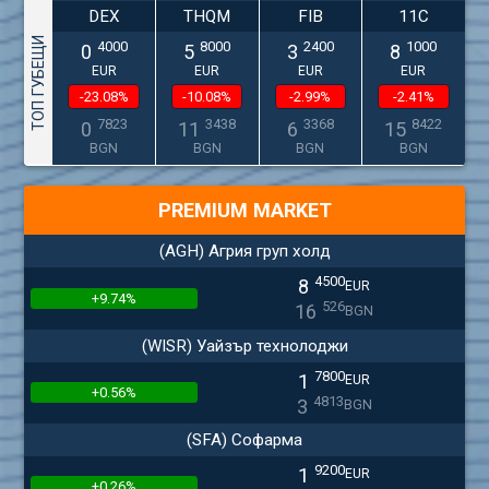
DEX
THQM
FIB
11C
ТОП ГУБЕЩИ
4000
8000
2400
1000
0
5
3
8
EUR
EUR
EUR
EUR
-23.08%
-10.08%
-2.99%
-2.41%
7823
3438
3368
8422
0
11
6
15
BGN
BGN
BGN
BGN
PREMIUM MARKET
(AGH) Агрия груп холд
4500
8
EUR
+9.74%
526
16
BGN
(WISR) Уайзър технолоджи
7800
1
EUR
+0.56%
4813
3
BGN
(SFA) Софарма
9200
1
EUR
+0.26%