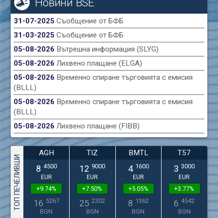
Новини BSE
31-07-2025
Съобщение от БФБ
31-03-2025
Съобщение от БФБ
05-08-2026
Вътрешна информация (SLYG)
05-08-2026
Лихвено плащане (ELGA)
05-08-2026
Временно спиране търговията с емисия
(BLLL)
05-08-2026
Временно спиране търговията с емисия
(BLLL)
05-08-2026
Лихвено плащане (FIBB)
AGH
TIZ
BMTL
T57
ТОП ПЕЧЕЛИВШИ
4500
9000
1600
3000
8
12
4
3
EUR
EUR
EUR
EUR
+9.74%
+7.50%
+5.05%
+3.77%
5267
2302
1362
4542
16
25
8
6
BGN
BGN
BGN
BGN