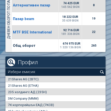
ДНЕВЕН ОБОРОТ ПО ПАЗАРИ
4226
48 950 BGN
34
BGN
74 425 EUR
Алтернативен пазар
8
(CHIM) Химимпорт
145 562 BGN
6150
0
EUR
-1.60%
18 222 EUR
Пазар beam
2028
19
1
BGN
35 639 BGN
(FIB) ТБ ПИБ
92 716 EUR
MTF BSE International
22
2400
181 336 BGN
3
EUR
-2.99%
3368
6
BGN
674 975 EUR
Общ оборот
265
1 320 136 BGN
Профил
Избери емисия:
0
21Shares AG (2BTC)
000
21Shares AG (ETHA)
235 холдингс АД (235H)
0.000
0.00%
3M Company (MMM)
7К корпорейшън ЕАД (7KCB)
Най-добра
Най-добра