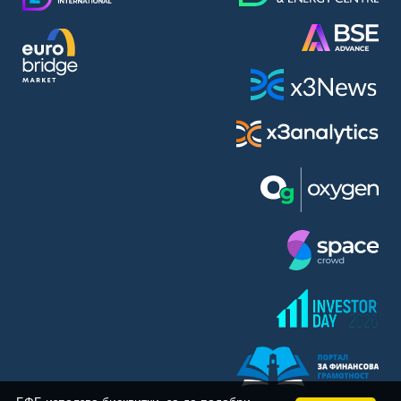
BASF SE (BAS)
Bayer AG (BAYN)
Bayerische Motoren Werke AG (BMW)
BE Semiconductor Industries N.V. (BSI)
Bechtle AG (BC8)
Berkshire Hathaway Inc. (BRYN)
Beyond Meat Inc. (0Q3)
BioNTech SE (ADRs) (22UA)
Bitcoin Group SE (ADE)
BNP Paribas (BNP)
Boeing Co. (BCO)
BP PLC (BPE5)
British American Tobacco PLC (BMT)
Brown Forman Corp. (BF5B)
BYD Co. Ltd. (BY6)
Canadian National Railway Co. (CY2)
Capital One Financial Corp. (CFX)