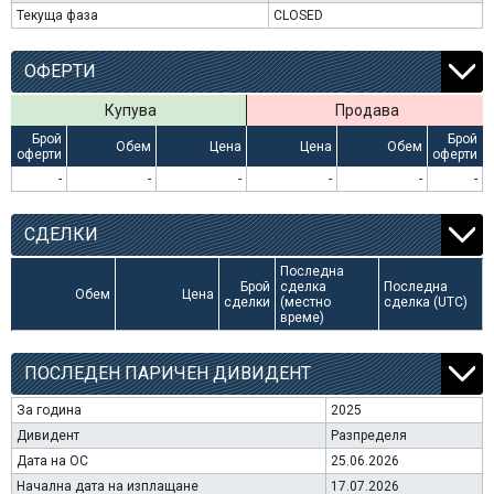
Текуща фаза
CLOSED
ОФЕРТИ
Купува
Продава
Брой
Брой
Обем
Цена
Цена
Обем
оферти
оферти
-
-
-
-
-
-
СДЕЛКИ
Последна
Брой
сделка
Последна
Обем
Цена
сделки
(местно
сделка (UTC)
време)
ПОСЛЕДЕН ПАРИЧЕН ДИВИДЕНТ
За година
2025
Дивидент
Разпределя
Дата на ОС
25.06.2026
Начална дата на изплащане
17.07.2026