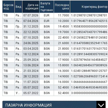
Валута
Борсов
Дата на
Последна
Вид
на
Коригиращ фактор
код
корекция
цена
търговия
TIB
Раздаване на дивидент
07.07.2026
EUR
11.7000
1.01298701298701298701
TIB
Раздаване на дивидент
07.04.2026
EUR
10.2000
1.01796407185628742515
TIB
Преминаване към търговия в Евро
31.12.2025
BGN
19.4500
1.95583000000000000000
TIB
Раздаване на дивидент
22.12.2025
BGN
19.7000
1.01285347043701799486
TIB
Раздаване на дивидент
07.10.2025
BGN
22.4000
1.01265822784810126582
TIB
Раздаване на дивидент
24.06.2025
BGN
21.6000
1.01647058823529411765
TIB
Раздаване на дивидент
03.04.2025
BGN
21.8000
1.01631701631701631702
TIB
Раздаване на дивидент
18.12.2024
BGN
22.0000
1.01289134438305709024
TIB
Раздаване на дивидент
25.09.2024
BGN
17.9000
1.02578796561604584527
TIB
Раздаване на дивидент
13.06.2024
BGN
15.8000
1.06040268456375838926
TIB
Раздаване на дивидент
21.03.2024
BGN
16.3000
1.02451288497800125707
TIB
Раздаване на дивидент
28.12.2023
BGN
14.9000
1.02758620689655172414
TIB
Раздаване на дивидент
11.07.2023
BGN
16.0000
1.06666666666666666667
TIB
Раздаване на дивидент
05.07.2022
BGN
52.4000
1.04695304695304695305
TIB
Увеличение на капитал (резерви)
05.07.2022
BGN
52.4000
3.00000000000000000000
ПАЗАРНА ИНФОРМАЦИЯ