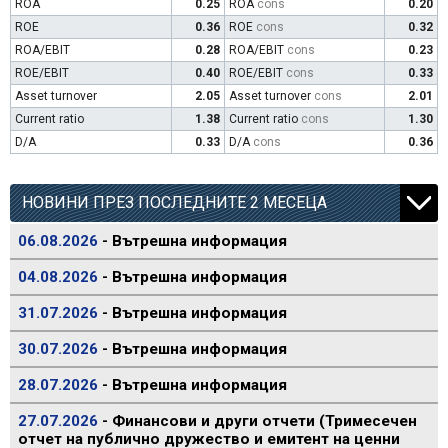
ROA
0.25
ROA
cons
0.20
ROE
0.36
ROE
cons
0.32
ROA/EBIT
0.28
ROA/EBIT
cons
0.23
ROE/EBIT
0.40
ROE/EBIT
cons
0.33
Asset turnover
2.05
Asset turnover
cons
2.01
Current ratio
1.38
Current ratio
cons
1.30
D/A
0.33
D/A
cons
0.36
НОВИНИ ПРЕЗ ПОСЛЕДНИТЕ 2 МЕСЕЦА
06.08.2026
- Вътрешна информация
04.08.2026
- Вътрешна информация
31.07.2026
- Вътрешна информация
30.07.2026
- Вътрешна информация
28.07.2026
- Вътрешна информация
27.07.2026
- Финансови и други отчети (Тримесечен
отчет на публично дружество и емитент на ценни