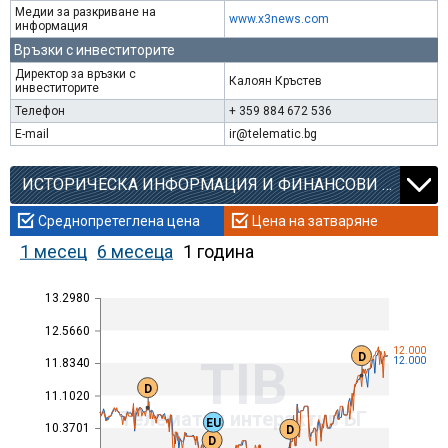
Медии за разкриване на
www.x3news.com
информация
Връзки с инвеститорите
Директор за връзки с
Калоян Кръстев
инвеститорите
Телефон
+ 359 884 672 536
E-mail
ir@telematic.bg
ИСТОРИЧЕСКА ИНФОРМАЦИЯ И ФИНАНСОВИ КОЕФИЦИЕНТИ
Среднопретеглена цена
Цена на затваряне
1 месец
6 месеца
1 година
13.2980
12.5660
12.000
D
TIB
12.000
11.8340
D
11.1020
Телематик интерактив БГ
EU
10.3701
D
D