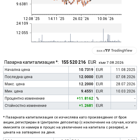
9.6381
12.08 ´25
14.11 ´25
26.02 ´26
10.06 ´26
24 109
12 055
виж в
Пазарна капитализация *:
155 520 216
EUR
към 7.08.2026
Начална цена
10.7319
EUR
11.08.2025
Последна цена
12.0000
EUR
07.08.2026
Макс. цена
12.2000
EUR
28.07.2026
Мин. цена
9.4551
EUR
10.03.2026
Процентно изменение
+11.8162
%
-
Стойностно изменение
+1.2681
EUR
-
* Пазарната капитализация се изчислява като произведение от броя
акции, регистриран в Централен депозитар (с изключение на случая, когато
емисията се намира в процес на увеличение на капитала с резерви), и
цената на затваряне за деня.