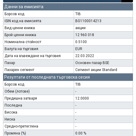
Данни за емисията
Борсов код
TIB
ISIN код на емисията
BG1100014213
Вид ценни книжа
акции
Брой ценни книжа
12 960 018
Номинална стойност
0.5100
Валута на търговия
EUR
Дата на въвеждане на търговия
22.03.2022
Пазар
Основен пазар BSE
Пазарен сегмент
Сегмент акции Standard
Резултати от последната търговска сесия
Борсов код
TIB
Обем (лотове)
-
Предишна затваря
12.0000
Последна
-
Висока
-
Ниска
-
Средно-претеглена
-
Промяна (%)
0.00 %