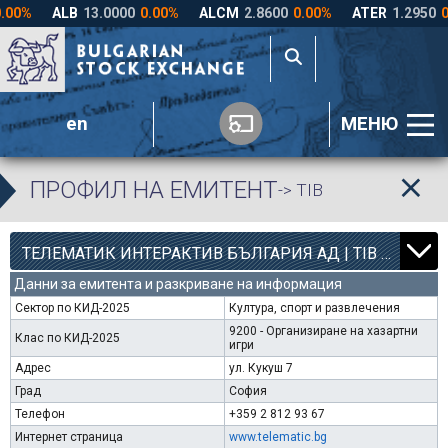
en
МЕНЮ
ПРОФИЛ НА ЕМИТЕНТ
-> TIB
12
000
ТЕЛЕМАТИК ИНТЕРАКТИВ БЪЛГАРИЯ АД | TIB |
Данни за емитента и разкриване на информация
Сектор по КИД-2025
Култура, спорт и развлечения
9200 - Организиране на хазартни
Клас по КИД-2025
игри
Адрес
ул. Кукуш 7
Град
София
Телефон
+359 2 812 93 67
Интернет страница
www.telematic.bg