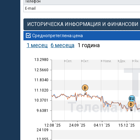
Телефон
E-mail
ИСТОРИЧЕСКА ИНФОРМАЦИЯ И ФИНАНСОВИ
Среднопретеглена цена
1 месец
6 месеца
1 година
13.2980
Сеп.
Окт.
Ноем.
Дек.
Ян.
12.5660
11.8340
D
11.1020
EU
10.3701
Телематик
D
9.6381
12.08 ´25
24.09 ´25
04.11 ´25
15.12 ´25
24 109
12 055