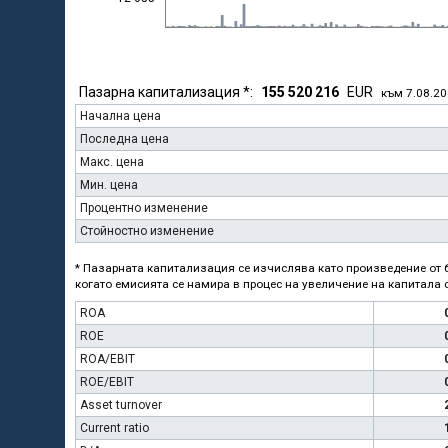
Пазарна капитализация *:
155 520 216
EUR
към 7.08.2
Начална цена
Последна цена
Макс. цена
Мин. цена
Процентно изменение
Стойностно изменение
* Пазарната капитализация се изчислява като произведение от б
когато емисията се намира в процес на увеличение на капитала с
ROA
ROE
ROA/EBIT
ROE/EBIT
Asset turnover
Current ratio