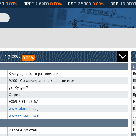
12
0000
|
0.00%
Д
Култура, спорт и развлечения
Б
9200 - Организиране на хазартни игри
I
ул. Кукуш 7
В
София
Б
+359 2 812 93 67
Н
www.telematic.bg
В
www.x3news.com
Д
П
П
Калоян Кръстев