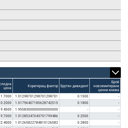
Брой
следна
Коригиращ фактор
Брутен дивидент
новоемитирани
цена
ценни книжа
11.7000
1.01298701298701298701
0.1500
-
10.2000
1.01796407185628742515
0.1800
-
19.4500
1.95583000000000000000
-
-
19.7000
1.01285347043701799486
0.2500
-
22.4000
1.01265822784810126582
0.2800
-