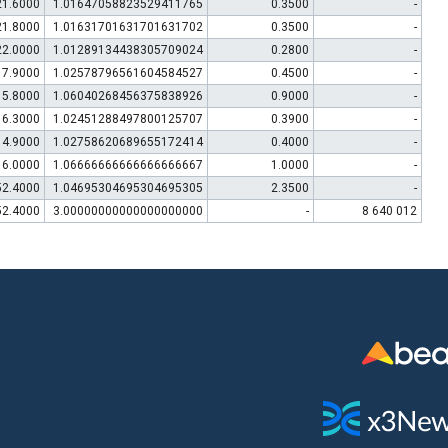
21.6000
1.01647058823529411765
0.3500
-
21.8000
1.01631701631701631702
0.3500
-
22.0000
1.01289134438305709024
0.2800
-
17.9000
1.02578796561604584527
0.4500
-
15.8000
1.06040268456375838926
0.9000
-
16.3000
1.02451288497800125707
0.3900
-
14.9000
1.02758620689655172414
0.4000
-
16.0000
1.06666666666666666667
1.0000
-
52.4000
1.04695304695304695305
2.3500
-
52.4000
3.00000000000000000000
-
8 640 012