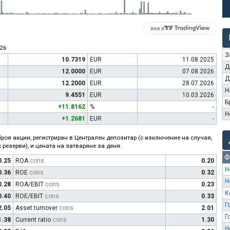
виж в
026
З
10.7319
EUR
11.08.2025
Д
12.0000
EUR
07.08.2026
Д
12.2000
EUR
28.07.2026
Н
9.4551
EUR
10.03.2026
Б
+11.8162
%
-
Н
+1.2681
EUR
-
роя акции, регистриран в Централен депозитар (с изключение на случая,
 резерви), и цената на затваряне за деня.
Ф
0.25
ROA
cons
0.20
Н
0.36
ROE
cons
0.32
Н
0.28
ROA/EBIT
cons
0.23
К
0.40
ROE/EBIT
cons
0.33
Г
2.05
Asset turnover
cons
2.01
Г
1.38
Current ratio
cons
1.30
Н