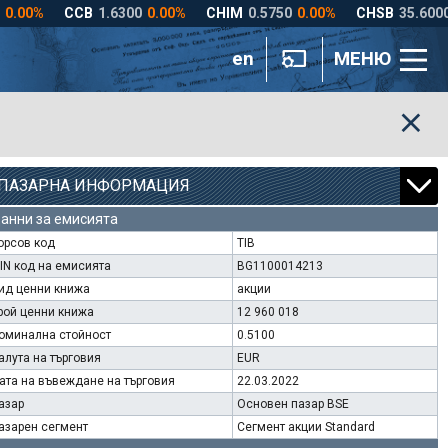
en
МЕНЮ
ПАЗАРНА ИНФОРМАЦИЯ
анни за емисията
орсов код
TIB
SIN код на емисията
BG1100014213
ид ценни книжа
акции
рой ценни книжа
12 960 018
оминална стойност
0.5100
алута на търговия
EUR
ата на въвеждане на търговия
22.03.2022
азар
Основен пазар BSE
азарен сегмент
Сегмент акции Standard