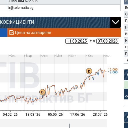
Р
+ 359 884 672 536
ir@telematic.bg
Б
О
П
 КОЕФИЦИЕНТИ
П
Цена на затваряне
В
« »
Н
С
П
Фев.
Мар.
Апр.
Май
Юни
Юли
Авг.
TIB
Т
12.000
D
12.000
D
 интерактив БГ
о
04.02 ´26
18.03 ´26
05.05 ´26
17.06 ´26
28.07 ´26