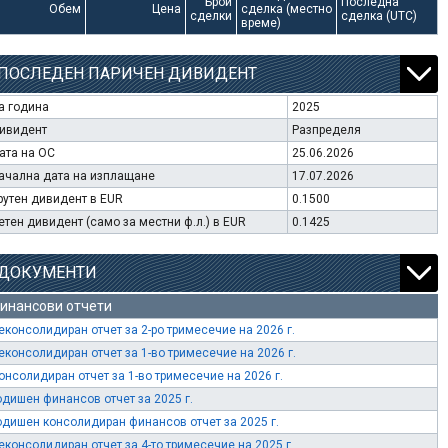
Брой
Последна
Обем
Цена
сделка (местно
сделки
сделка (UTC)
време)
ПОСЛЕДЕН ПАРИЧЕН ДИВИДЕНТ
а година
2025
ивидент
Разпределя
ата на ОС
25.06.2026
ачална дата на изплащане
17.07.2026
рутен дивидент в EUR
0.1500
етен дивидент (само за местни ф.л.) в EUR
0.1425
ДОКУМЕНТИ
инансови отчети
еконсолидиран отчет за 2-ро тримесечие на 2026 г.
еконсолидиран отчет за 1-во тримесечие на 2026 г.
онсолидиран отчет за 1-во тримесечие на 2026 г.
одишен финансов отчет за 2025 г.
одишен консолидиран финансов отчет за 2025 г.
еконсолидиран отчет за 4-то тримесечие на 2025 г.