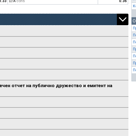
0.33
D/A
cons
0.36
К
О
П
П
П
П
П
П
П
ечен отчет на публично дружество и емитент на