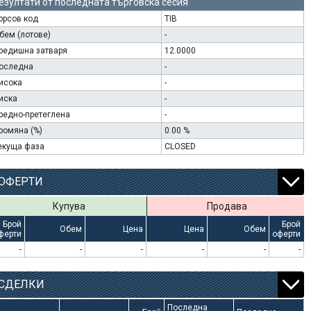
езултати от последната търговска сесия
орсов код
TIB
бем (лотове)
-
редишна затваря
12.0000
оследна
-
исока
-
иска
-
редно-претеглена
-
ромяна (%)
0.00 %
екуща фаза
CLOSED
ОФЕРТИ
Купува
Продава
Брой
Брой
Обем
Цена
Цена
Обем
ферти
оферти
-
-
-
-
-
-
СДЕЛКИ
Последна