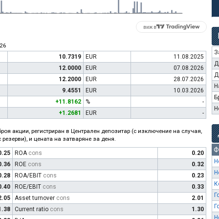
виж в
026
З
10.7319
EUR
11.08.2025
Д
12.0000
EUR
07.08.2026
Д
12.2000
EUR
28.07.2026
Н
9.4551
EUR
10.03.2026
Б
+11.8162
%
-
Н
+1.2681
EUR
-
роя акции, регистриран в Централен депозитар (с изключение на случая,
 резерви), и цената на затваряне за деня.
Ф
0.25
ROA
cons
0.20
Н
0.36
ROE
cons
0.32
Н
0.28
ROA/EBIT
cons
0.23
К
0.40
ROE/EBIT
cons
0.33
Г
2.05
Asset turnover
cons
2.01
Г
1.38
Current ratio
cons
1.30
Н