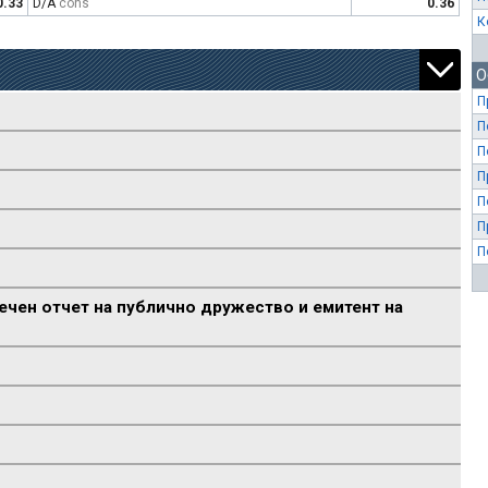
0.33
D/A
cons
0.36
К
О
П
П
П
П
П
П
П
ечен отчет на публично дружество и емитент на