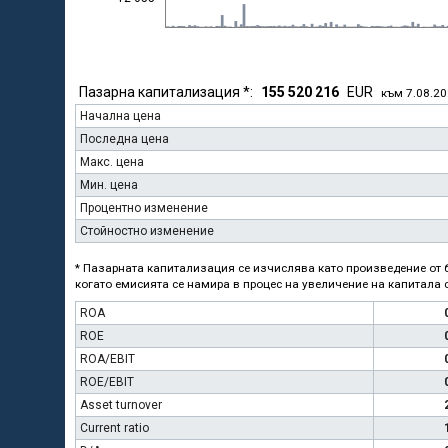
Пазарна капитализация *:
155 520 216
EUR
към 7.08.2
Начална цена
Последна цена
Макс. цена
Мин. цена
Процентно изменение
Стойностно изменение
* Пазарната капитализация се изчислява като произведение от б
когато емисията се намира в процес на увеличение на капитала с
ROA
ROE
ROA/EBIT
ROE/EBIT
Asset turnover
Current ratio