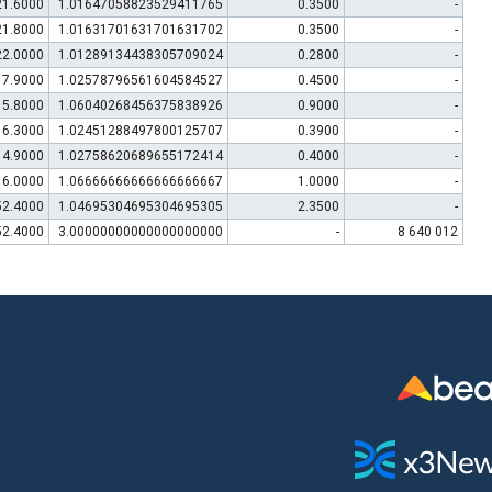
21.6000
1.01647058823529411765
0.3500
-
21.8000
1.01631701631701631702
0.3500
-
22.0000
1.01289134438305709024
0.2800
-
17.9000
1.02578796561604584527
0.4500
-
15.8000
1.06040268456375838926
0.9000
-
16.3000
1.02451288497800125707
0.3900
-
14.9000
1.02758620689655172414
0.4000
-
16.0000
1.06666666666666666667
1.0000
-
52.4000
1.04695304695304695305
2.3500
-
52.4000
3.00000000000000000000
-
8 640 012