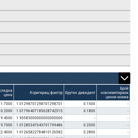
Брой
следна
Коригиращ фактор
Брутен дивидент
новоемитирани
цена
ценни книжа
11.7000
1.01298701298701298701
0.1500
-
10.2000
1.01796407185628742515
0.1800
-
19.4500
1.95583000000000000000
-
-
19.7000
1.01285347043701799486
0.2500
-
22.4000
1.01265822784810126582
0.2800
-