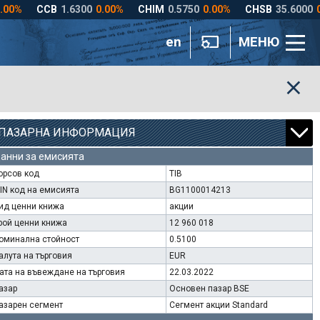
en
МЕНЮ
ПАЗАРНА ИНФОРМАЦИЯ
анни за емисията
орсов код
TIB
SIN код на емисията
BG1100014213
ид ценни книжа
акции
рой ценни книжа
12 960 018
оминална стойност
0.5100
алута на търговия
EUR
ата на въвеждане на търговия
22.03.2022
азар
Основен пазар BSE
азарен сегмент
Сегмент акции Standard