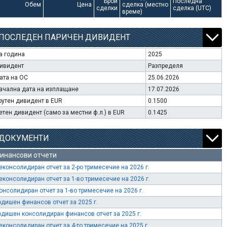
Брой
Последна
Обем
Цена
сделка (местно
сделки
сделка (UTC)
време)
ПОСЛЕДЕН ПАРИЧЕН ДИВИДЕНТ
а година
2025
ивидент
Разпределя
ата на ОС
25.06.2026
ачална дата на изплащане
17.07.2026
рутен дивидент в EUR
0.1500
етен дивидент (само за местни ф.л.) в EUR
0.1425
ДОКУМЕНТИ
инансови отчети
еконсолидиран отчет за 2-ро тримесечие на 2026 г.
еконсолидиран отчет за 1-во тримесечие на 2026 г.
онсолидиран отчет за 1-во тримесечие на 2026 г.
одишен финансов отчет за 2025 г.
одишен консолидиран финансов отчет за 2025 г.
еконсолидиран отчет за 4-то тримесечие на 2025 г.