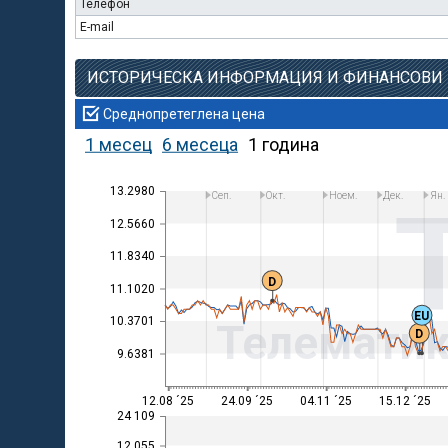
Телефон
E-mail
ИСТОРИЧЕСКА ИНФОРМАЦИЯ И ФИНАНСОВИ
Среднопретеглена цена
1 месец
6 месеца
1 година
13.2980
Сеп.
Окт.
Ноем.
Дек.
Ян.
12.5660
11.8340
D
11.1020
EU
10.3701
Телематик
D
9.6381
12.08 ´25
24.09 ´25
04.11 ´25
15.12 ´25
24 109
12 055