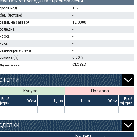
езултати от последната търговска сесия
орсов код
TIB
бем (лотове)
-
редишна затваря
12.0000
оследна
-
исока
-
иска
-
редно-претеглена
-
ромяна (%)
0.00 %
екуща фаза
CLOSED
ОФЕРТИ
Купува
Продава
Брой
Брой
Обем
Цена
Цена
Обем
ферти
оферти
-
-
-
-
-
-
СДЕЛКИ
Последна