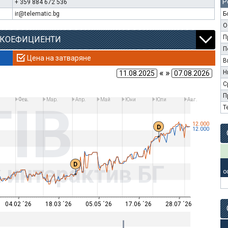
Р
+ 359 884 672 536
ir@telematic.bg
Б
О
П
 КОЕФИЦИЕНТИ
П
Цена на затваряне
В
« »
Н
С
П
Фев.
Мар.
Апр.
Май
Юни
Юли
Авг.
TIB
Т
12.000
D
12.000
D
 интерактив БГ
о
04.02 ´26
18.03 ´26
05.05 ´26
17.06 ´26
28.07 ´26