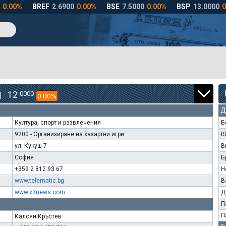
12
0000
|
0.00%
Д
Култура, спорт и развлечения
Б
9200 - Организиране на хазартни игри
I
ул. Кукуш 7
В
София
Б
+359 2 812 93 67
Н
www.telematic.bg
В
www.x3news.com
Д
П
П
Калоян Кръстев