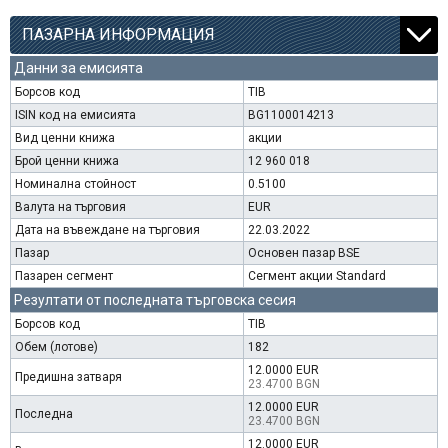
ПАЗАРНА ИНФОРМАЦИЯ
Данни за емисията
Борсов код
TIB
ISIN код на емисията
BG1100014213
Вид ценни книжа
акции
Брой ценни книжа
12 960 018
Номинална стойност
0.5100
Валута на търговия
EUR
Дата на въвеждане на търговия
22.03.2022
Пазар
Основен пазар BSE
Пазарен сегмент
Сегмент акции Standard
Резултати от последната търговска сесия
Борсов код
TIB
Обем (лотове)
182
12.0000 EUR
Предишна затваря
23.4700 BGN
12.0000 EUR
Последна
23.4700 BGN
12.0000 EUR