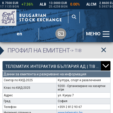
en
МЕНЮ
ПРОФИЛ НА ЕМИТЕНТ
-> TIB
12
000
ТЕЛЕМАТИК ИНТЕРАКТИВ БЪЛГАРИЯ АД | TIB |
Данни за емитента и разкриване на информация
Сектор по КИД-2025
Култура, спорт и развлечения
9200 - Организиране на хазартни
Клас по КИД-2025
игри
Адрес
ул. Кукуш 7
Град
София
Телефон
+359 2 812 93 67
Интернет страница
www.telematic.bg