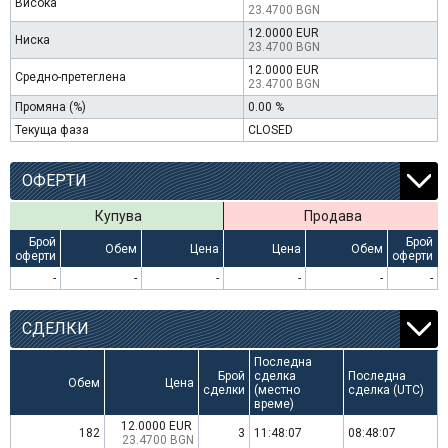
Висока
23.4700 BGN
12.0000 EUR
Ниска
23.4700 BGN
12.0000 EUR
Средно-претеглена
23.4700 BGN
Промяна (%)
0.00 %
Текуща фаза
CLOSED
ОФЕРТИ
Купува
Продава
Брой
Брой
Обем
Цена
Цена
Обем
оферти
оферти
-
-
-
-
-
-
СДЕЛКИ
Последна
Брой
сделка
Последна
Обем
Цена
сделки
(местно
сделка (UTC)
време)
12.0000 EUR
182
3
11:48:07
08:48:07
23.4700 BGN