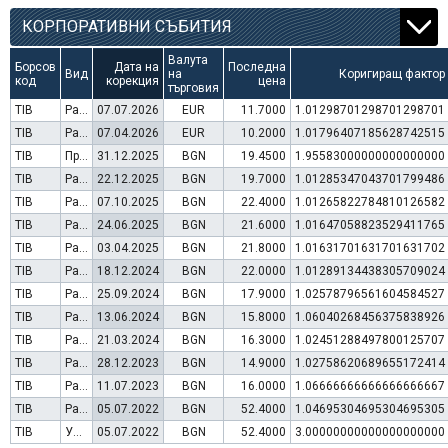
КОРПОРАТИВНИ СЪБИТИЯ
Валута
Борсов
Дата на
Последна
Вид
на
Коригиращ фактор
код
корекция
цена
търговия
TIB
Раздаване на дивидент
07.07.2026
EUR
11.7000
1.01298701298701298701
TIB
Раздаване на дивидент
07.04.2026
EUR
10.2000
1.01796407185628742515
TIB
Преминаване към търговия в Евро
31.12.2025
BGN
19.4500
1.95583000000000000000
TIB
Раздаване на дивидент
22.12.2025
BGN
19.7000
1.01285347043701799486
TIB
Раздаване на дивидент
07.10.2025
BGN
22.4000
1.01265822784810126582
TIB
Раздаване на дивидент
24.06.2025
BGN
21.6000
1.01647058823529411765
TIB
Раздаване на дивидент
03.04.2025
BGN
21.8000
1.01631701631701631702
TIB
Раздаване на дивидент
18.12.2024
BGN
22.0000
1.01289134438305709024
TIB
Раздаване на дивидент
25.09.2024
BGN
17.9000
1.02578796561604584527
TIB
Раздаване на дивидент
13.06.2024
BGN
15.8000
1.06040268456375838926
TIB
Раздаване на дивидент
21.03.2024
BGN
16.3000
1.02451288497800125707
TIB
Раздаване на дивидент
28.12.2023
BGN
14.9000
1.02758620689655172414
TIB
Раздаване на дивидент
11.07.2023
BGN
16.0000
1.06666666666666666667
TIB
Раздаване на дивидент
05.07.2022
BGN
52.4000
1.04695304695304695305
TIB
Увеличение на капитал (резерви)
05.07.2022
BGN
52.4000
3.00000000000000000000