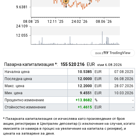
D
9.6381
08.08 ´25
12.11 ´25
24.02 ´26
08.06 ´26
24 109
12 055
виж в
Пазарна капитализация *:
155 520 216
EUR
към 6.08.2026
Начална цена
10.5385
EUR
07.08.2025
Последна цена
12.0000
EUR
06.08.2026
Макс. цена
12.2000
EUR
28.07.2026
Мин. цена
9.4551
EUR
10.03.2026
Процентно изменение
+13.8682
%
-
Стойностно изменение
+1.4615
EUR
-
* Пазарната капитализация се изчислява като произведение от броя
акции, регистриран в Централен депозитар (с изключение на случая, когато
емисията се намира в процес на увеличение на капитала с резерви), и
цената на затваряне за деня.