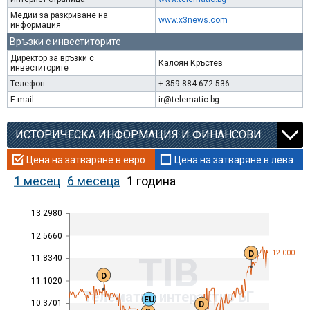
Медии за разкриване на
www.x3news.com
информация
Връзки с инвеститорите
Директор за връзки с
Калоян Кръстев
инвеститорите
Телефон
+ 359 884 672 536
E-mail
ir@telematic.bg
ИСТОРИЧЕСКА ИНФОРМАЦИЯ И ФИНАНСОВИ КОЕФИЦИЕНТИ
Цена на затваряне в евро
Цена на затваряне в лева
1 месец
6 месеца
1 година
13.2980
12.5660
D
12.000
TIB
11.8340
D
11.1020
Телематик интерактив БГ
EU
10.3701
D