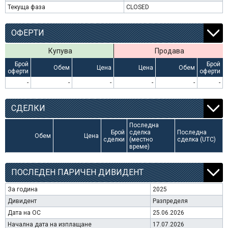
Текуща фаза
CLOSED
ОФЕРТИ
Купува
Продава
Брой
Брой
Обем
Цена
Цена
Обем
оферти
оферти
-
-
-
-
-
-
СДЕЛКИ
Последна
Брой
сделка
Последна
Обем
Цена
сделки
(местно
сделка (UTC)
време)
ПОСЛЕДЕН ПАРИЧЕН ДИВИДЕНТ
За година
2025
Дивидент
Разпределя
Дата на ОС
25.06.2026
Начална дата на изплащане
17.07.2026