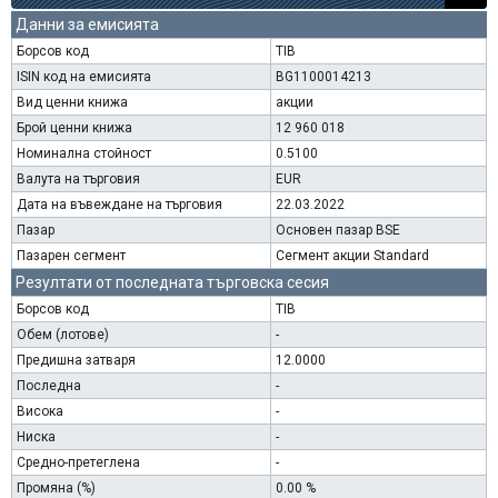
Данни за емисията
Борсов код
TIB
ISIN код на емисията
BG1100014213
Вид ценни книжа
акции
Брой ценни книжа
12 960 018
Номинална стойност
0.5100
Валута на търговия
EUR
Дата на въвеждане на търговия
22.03.2022
Пазар
Основен пазар BSE
Пазарен сегмент
Сегмент акции Standard
Резултати от последната търговска сесия
Борсов код
TIB
Обем (лотове)
-
Предишна затваря
12.0000
Последна
-
Висока
-
Ниска
-
Средно-претеглена
-
Промяна (%)
0.00 %