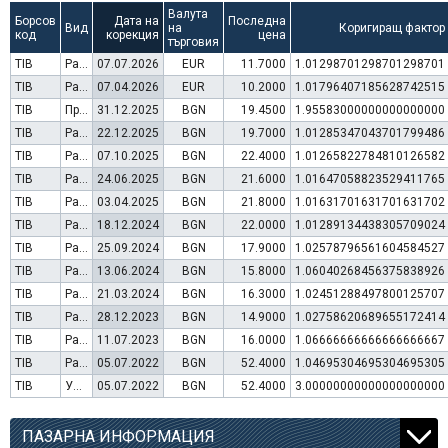
Валута
Борсов
Дата на
Последна
Вид
на
Коригиращ фактор
код
корекция
цена
търговия
TIB
Раздаване на дивидент
07.07.2026
EUR
11.7000
1.01298701298701298701
TIB
Раздаване на дивидент
07.04.2026
EUR
10.2000
1.01796407185628742515
TIB
Преминаване към търговия в Евро
31.12.2025
BGN
19.4500
1.95583000000000000000
TIB
Раздаване на дивидент
22.12.2025
BGN
19.7000
1.01285347043701799486
TIB
Раздаване на дивидент
07.10.2025
BGN
22.4000
1.01265822784810126582
TIB
Раздаване на дивидент
24.06.2025
BGN
21.6000
1.01647058823529411765
TIB
Раздаване на дивидент
03.04.2025
BGN
21.8000
1.01631701631701631702
TIB
Раздаване на дивидент
18.12.2024
BGN
22.0000
1.01289134438305709024
TIB
Раздаване на дивидент
25.09.2024
BGN
17.9000
1.02578796561604584527
TIB
Раздаване на дивидент
13.06.2024
BGN
15.8000
1.06040268456375838926
TIB
Раздаване на дивидент
21.03.2024
BGN
16.3000
1.02451288497800125707
TIB
Раздаване на дивидент
28.12.2023
BGN
14.9000
1.02758620689655172414
TIB
Раздаване на дивидент
11.07.2023
BGN
16.0000
1.06666666666666666667
TIB
Раздаване на дивидент
05.07.2022
BGN
52.4000
1.04695304695304695305
TIB
Увеличение на капитал (резерви)
05.07.2022
BGN
52.4000
3.00000000000000000000
ПАЗАРНА ИНФОРМАЦИЯ