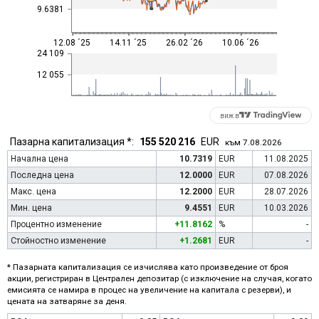
9.6381
12.08 ´25
14.11 ´25
26.02 ´26
10.06 ´26
24 109
12 055
виж в
Пазарна капитализация *:
155 520 216
EUR
към 7.08.2026
Начална цена
10.7319
EUR
11.08.2025
Последна цена
12.0000
EUR
07.08.2026
Макс. цена
12.2000
EUR
28.07.2026
Мин. цена
9.4551
EUR
10.03.2026
Процентно изменение
+11.8162
%
-
Стойностно изменение
+1.2681
EUR
-
* Пазарната капитализация се изчислява като произведение от броя
акции, регистриран в Централен депозитар (с изключение на случая, когато
емисията се намира в процес на увеличение на капитала с резерви), и
цената на затваряне за деня.