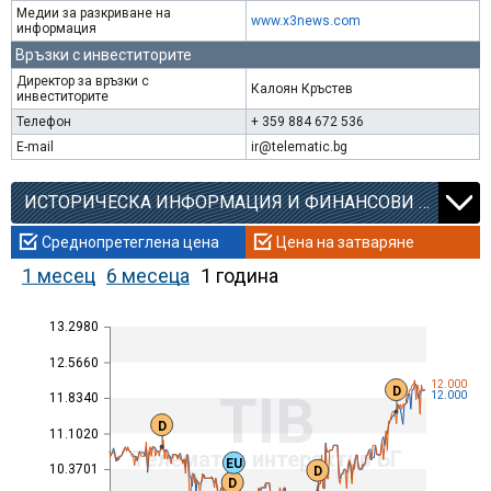
Медии за разкриване на
www.x3news.com
информация
Връзки с инвеститорите
Директор за връзки с
Калоян Кръстев
инвеститорите
Телефон
+ 359 884 672 536
E-mail
ir@telematic.bg
ИСТОРИЧЕСКА ИНФОРМАЦИЯ И ФИНАНСОВИ КОЕФИЦИЕНТИ
Среднопретеглена цена
Цена на затваряне
1 месец
6 месеца
1 година
13.2980
12.5660
12.000
D
TIB
12.000
11.8340
D
11.1020
Телематик интерактив БГ
EU
10.3701
D
D