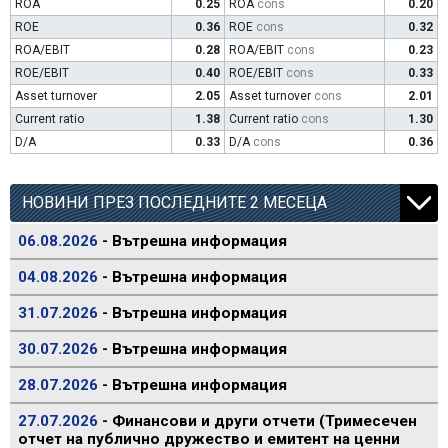
ROA
0.25
ROA
cons
0.20
ROE
0.36
ROE
cons
0.32
ROA/EBIT
0.28
ROA/EBIT
cons
0.23
ROE/EBIT
0.40
ROE/EBIT
cons
0.33
Asset turnover
2.05
Asset turnover
cons
2.01
Current ratio
1.38
Current ratio
cons
1.30
D/A
0.33
D/A
cons
0.36
НОВИНИ ПРЕЗ ПОСЛЕДНИТЕ 2 МЕСЕЦА
06.08.2026
- Вътрешна информация
04.08.2026
- Вътрешна информация
31.07.2026
- Вътрешна информация
30.07.2026
- Вътрешна информация
28.07.2026
- Вътрешна информация
27.07.2026
- Финансови и други отчети (Тримесечен
отчет на публично дружество и емитент на ценни