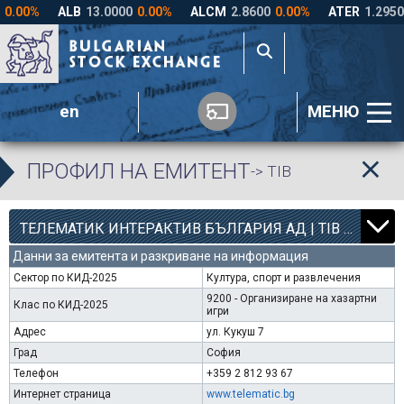
en
МЕНЮ
ПРОФИЛ НА ЕМИТЕНТ
-> TIB
12
000
ТЕЛЕМАТИК ИНТЕРАКТИВ БЪЛГАРИЯ АД | TIB |
Данни за емитента и разкриване на информация
Сектор по КИД-2025
Култура, спорт и развлечения
9200 - Организиране на хазартни
Клас по КИД-2025
игри
Адрес
ул. Кукуш 7
Град
София
Телефон
+359 2 812 93 67
Интернет страница
www.telematic.bg