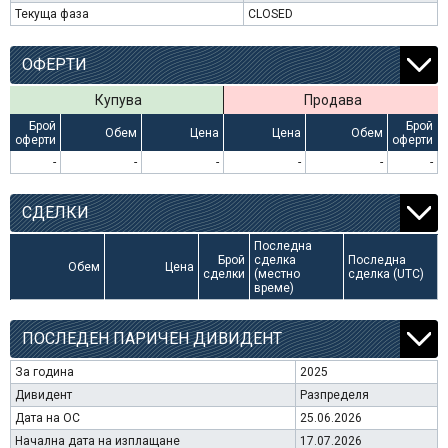
Текуща фаза
CLOSED
ОФЕРТИ
Купува
Продава
Брой
Брой
Обем
Цена
Цена
Обем
оферти
оферти
-
-
-
-
-
-
СДЕЛКИ
Последна
Брой
сделка
Последна
Обем
Цена
сделки
(местно
сделка (UTC)
време)
ПОСЛЕДЕН ПАРИЧЕН ДИВИДЕНТ
За година
2025
Дивидент
Разпределя
Дата на ОС
25.06.2026
Начална дата на изплащане
17.07.2026