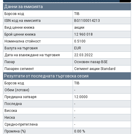
Данни за емисията
Борсов код
TIB
ISIN код на емисията
BG1100014213
Вид ценни книжа
акции
Брой ценни книжа
12 960 018
Номинална стойност
0.5100
Валута на търговия
EUR
Дата на въвеждане на търговия
22.03.2022
Пазар
Основен пазар BSE
Пазарен сегмент
Сегмент акции Standard
Резултати от последната търговска сесия
Борсов код
TIB
Обем (лотове)
-
Предишна затваря
12.0000
Последна
-
Висока
-
Ниска
-
Средно-претеглена
-
Промяна (%)
0.00 %