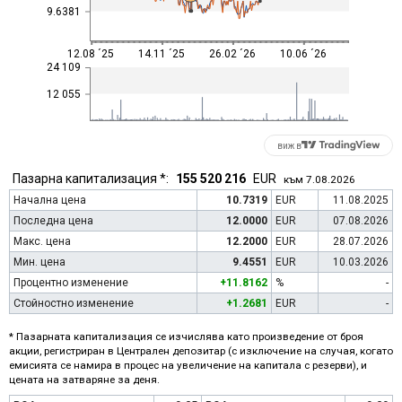
9.6381
12.08 ´25
14.11 ´25
26.02 ´26
10.06 ´26
24 109
12 055
виж в
Пазарна капитализация *:
155 520 216
EUR
към 7.08.2026
Начална цена
10.7319
EUR
11.08.2025
Последна цена
12.0000
EUR
07.08.2026
Макс. цена
12.2000
EUR
28.07.2026
Мин. цена
9.4551
EUR
10.03.2026
Процентно изменение
+11.8162
%
-
Стойностно изменение
+1.2681
EUR
-
* Пазарната капитализация се изчислява като произведение от броя
акции, регистриран в Централен депозитар (с изключение на случая, когато
емисията се намира в процес на увеличение на капитала с резерви), и
цената на затваряне за деня.