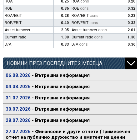
ROA
0.25
ROA
cons
0.20
ROE
0.36
ROE
cons
0.32
ROA/EBIT
0.28
ROA/EBIT
cons
0.23
ROE/EBIT
0.40
ROE/EBIT
cons
0.33
Asset turnover
2.05
Asset turnover
cons
2.01
Current ratio
1.38
Current ratio
cons
1.30
D/A
0.33
D/A
cons
0.36
НОВИНИ ПРЕЗ ПОСЛЕДНИТЕ 2 МЕСЕЦА
06.08.2026
- Вътрешна информация
04.08.2026
- Вътрешна информация
31.07.2026
- Вътрешна информация
30.07.2026
- Вътрешна информация
28.07.2026
- Вътрешна информация
27.07.2026
- Финансови и други отчети (Тримесечен
отчет на публично дружество и емитент на ценни