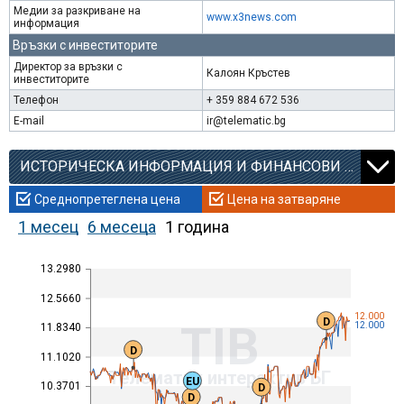
Медии за разкриване на
www.x3news.com
информация
Връзки с инвеститорите
Директор за връзки с
Калоян Кръстев
инвеститорите
Телефон
+ 359 884 672 536
E-mail
ir@telematic.bg
ИСТОРИЧЕСКА ИНФОРМАЦИЯ И ФИНАНСОВИ КОЕФИЦИЕНТИ
Среднопретеглена цена
Цена на затваряне
1 месец
6 месеца
1 година
13.2980
12.5660
12.000
D
TIB
12.000
11.8340
D
11.1020
Телематик интерактив БГ
EU
10.3701
D
D