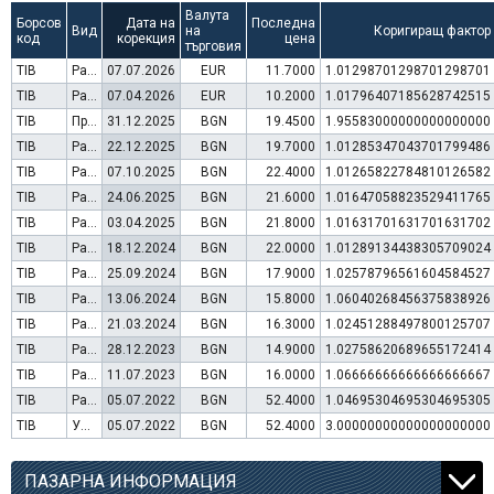
Валута
Борсов
Дата на
Последна
Вид
на
Коригиращ фактор
код
корекция
цена
търговия
TIB
Раздаване на дивидент
07.07.2026
EUR
11.7000
1.01298701298701298701
TIB
Раздаване на дивидент
07.04.2026
EUR
10.2000
1.01796407185628742515
TIB
Преминаване към търговия в Евро
31.12.2025
BGN
19.4500
1.95583000000000000000
TIB
Раздаване на дивидент
22.12.2025
BGN
19.7000
1.01285347043701799486
TIB
Раздаване на дивидент
07.10.2025
BGN
22.4000
1.01265822784810126582
TIB
Раздаване на дивидент
24.06.2025
BGN
21.6000
1.01647058823529411765
TIB
Раздаване на дивидент
03.04.2025
BGN
21.8000
1.01631701631701631702
TIB
Раздаване на дивидент
18.12.2024
BGN
22.0000
1.01289134438305709024
TIB
Раздаване на дивидент
25.09.2024
BGN
17.9000
1.02578796561604584527
TIB
Раздаване на дивидент
13.06.2024
BGN
15.8000
1.06040268456375838926
TIB
Раздаване на дивидент
21.03.2024
BGN
16.3000
1.02451288497800125707
TIB
Раздаване на дивидент
28.12.2023
BGN
14.9000
1.02758620689655172414
TIB
Раздаване на дивидент
11.07.2023
BGN
16.0000
1.06666666666666666667
TIB
Раздаване на дивидент
05.07.2022
BGN
52.4000
1.04695304695304695305
TIB
Увеличение на капитал (резерви)
05.07.2022
BGN
52.4000
3.00000000000000000000
ПАЗАРНА ИНФОРМАЦИЯ