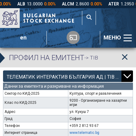
en
МЕНЮ
ПРОФИЛ НА ЕМИТЕНТ
-> TIB
12
000
ТЕЛЕМАТИК ИНТЕРАКТИВ БЪЛГАРИЯ АД | TIB |
Данни за емитента и разкриване на информация
Сектор по КИД-2025
Култура, спорт и развлечения
9200 - Организиране на хазартни
Клас по КИД-2025
игри
Адрес
ул. Кукуш 7
Град
София
Телефон
+359 2 812 93 67
Интернет страница
www.telematic.bg