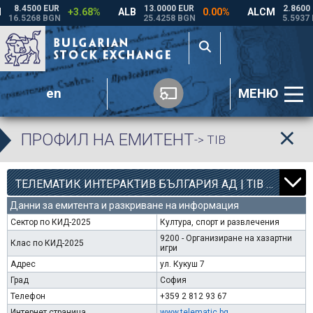
en
МЕНЮ
ПРОФИЛ НА ЕМИТЕНТ
-> TIB
12
000
ТЕЛЕМАТИК ИНТЕРАКТИВ БЪЛГАРИЯ АД | TIB |
Данни за емитента и разкриване на информация
Сектор по КИД-2025
Култура, спорт и развлечения
9200 - Организиране на хазартни
Клас по КИД-2025
игри
Адрес
ул. Кукуш 7
Град
София
Телефон
+359 2 812 93 67
Интернет страница
www.telematic.bg