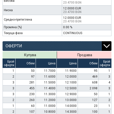
Висока
23.4700 BGN
12.0000 EUR
Ниска
23.4700 BGN
12.0000 EUR
Средно-претеглена
23.4700 BGN
Промяна (%)
0.00 %
Текуща фаза
CONTINUOUS
ОФЕРТИ
Купува
Продава
Брой
Брой
Обем
Цена
Цена
Обем
оферти
оферти
1
50
11.7000
11.9000
95
1
2
97
11.6000
12.0000
469
3
3
281
11.5000
12.1000
608
4
3
455
11.4000
12.5000
2 098
3
3
230
11.3000
12.9000
50
1
2
260
11.2000
13.0000
127
2
1
60
11.0000
14.0000
23
1
2
107
10.8000
14.3000
100
1