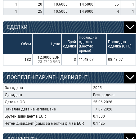
1
20
10.6000
14.6000
55
1
1
25
10.5000
14.9000
4
1
СДЕЛКИ
Последна
Брой
сделка
Последна
Обем
Цена
сделки
(местно
сделка (UTC)
време)
12.0000 EUR
182
3
11:48:07
08:48:07
23.4700 BGN
ПОСЛЕДЕН ПАРИЧЕН ДИВИДЕНТ
За година
2025
Дивидент
Разпределя
Дата на ОС
25.06.2026
Начална дата на изплащане
17.07.2026
Брутен дивидент в EUR
0.1500
Нетен дивидент (само за местни ф.л.) в EUR
0.1425