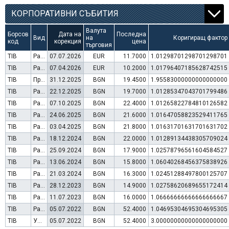
КОРПОРАТИВНИ СЪБИТИЯ
Валута
Борсов
Дата на
Последна
Вид
на
Коригиращ фактор
код
корекция
цена
търговия
TIB
Раздаване на дивидент
07.07.2026
EUR
11.7000
1.01298701298701298701
TIB
Раздаване на дивидент
07.04.2026
EUR
10.2000
1.01796407185628742515
TIB
Преминаване към търговия в Евро
31.12.2025
BGN
19.4500
1.95583000000000000000
TIB
Раздаване на дивидент
22.12.2025
BGN
19.7000
1.01285347043701799486
TIB
Раздаване на дивидент
07.10.2025
BGN
22.4000
1.01265822784810126582
TIB
Раздаване на дивидент
24.06.2025
BGN
21.6000
1.01647058823529411765
TIB
Раздаване на дивидент
03.04.2025
BGN
21.8000
1.01631701631701631702
TIB
Раздаване на дивидент
18.12.2024
BGN
22.0000
1.01289134438305709024
TIB
Раздаване на дивидент
25.09.2024
BGN
17.9000
1.02578796561604584527
TIB
Раздаване на дивидент
13.06.2024
BGN
15.8000
1.06040268456375838926
TIB
Раздаване на дивидент
21.03.2024
BGN
16.3000
1.02451288497800125707
TIB
Раздаване на дивидент
28.12.2023
BGN
14.9000
1.02758620689655172414
TIB
Раздаване на дивидент
11.07.2023
BGN
16.0000
1.06666666666666666667
TIB
Раздаване на дивидент
05.07.2022
BGN
52.4000
1.04695304695304695305
TIB
Увеличение на капитал (резерви)
05.07.2022
BGN
52.4000
3.00000000000000000000