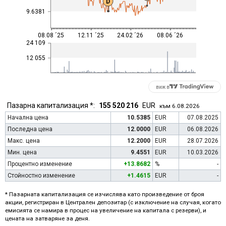
D
9.6381
08.08 ´25
12.11 ´25
24.02 ´26
08.06 ´26
24 109
12 055
виж в
Пазарна капитализация *:
155 520 216
EUR
към 6.08.2026
Начална цена
10.5385
EUR
07.08.2025
Последна цена
12.0000
EUR
06.08.2026
Макс. цена
12.2000
EUR
28.07.2026
Мин. цена
9.4551
EUR
10.03.2026
Процентно изменение
+13.8682
%
-
Стойностно изменение
+1.4615
EUR
-
* Пазарната капитализация се изчислява като произведение от броя
акции, регистриран в Централен депозитар (с изключение на случая, когато
емисията се намира в процес на увеличение на капитала с резерви), и
цената на затваряне за деня.