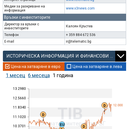
Медии за разкриване на
www.x3news.com
информация
Връзки с инвеститорите
Директор за връзки с
Калоян Кръстев
инвеститорите
Телефон
+ 359 884 672 536
E-mail
ir@telematic.bg
ИСТОРИЧЕСКА ИНФОРМАЦИЯ И ФИНАНСОВИ КОЕФИЦИЕНТИ
Цена на затваряне в евро
Цена на затваряне в лева
1 месец
6 месеца
1 година
13.2980
12.5660
D
12.000
TIB
11.8340
D
11.1020
Телематик интерактив БГ
EU
10.3701
D