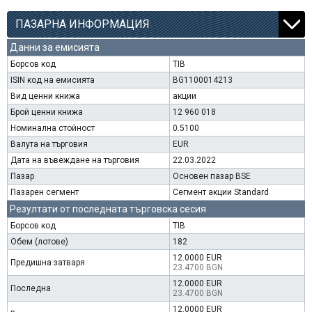
ПАЗАРНА ИНФОРМАЦИЯ
Данни за емисията
Борсов код
TIB
ISIN код на емисията
BG1100014213
Вид ценни книжа
акции
Брой ценни книжа
12 960 018
Номинална стойност
0.5100
Валута на търговия
EUR
Дата на въвеждане на търговия
22.03.2022
Пазар
Основен пазар BSE
Пазарен сегмент
Сегмент акции Standard
Резултати от последната търговска сесия
Борсов код
TIB
Обем (лотове)
182
12.0000 EUR
Предишна затваря
23.4700 BGN
12.0000 EUR
Последна
23.4700 BGN
12.0000 EUR