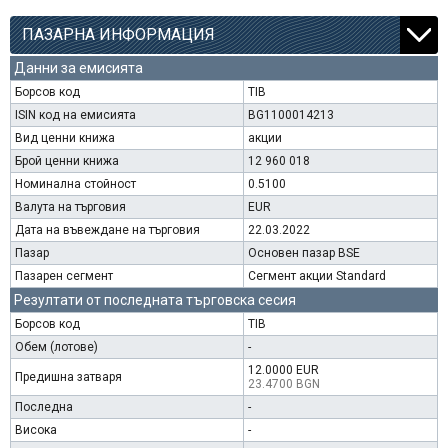
ПАЗАРНА ИНФОРМАЦИЯ
Данни за емисията
Борсов код
TIB
ISIN код на емисията
BG1100014213
Вид ценни книжа
акции
Брой ценни книжа
12 960 018
Номинална стойност
0.5100
Валута на търговия
EUR
Дата на въвеждане на търговия
22.03.2022
Пазар
Основен пазар BSE
Пазарен сегмент
Сегмент акции Standard
Резултати от последната търговска сесия
Борсов код
TIB
Обем (лотове)
-
12.0000 EUR
Предишна затваря
23.4700 BGN
Последна
-
Висока
-