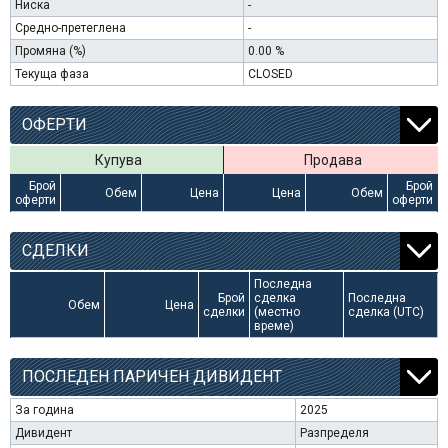
Ниска
-
Средно-претеглена
-
Промяна (%)
0.00 %
Текуща фаза
CLOSED
ОФЕРТИ
Купува
Продава
Брой
Брой
Обем
Цена
Цена
Обем
оферти
оферти
СДЕЛКИ
Последна
Брой
сделка
Последна
Обем
Цена
сделки
(местно
сделка (UTC)
време)
ПОСЛЕДЕН ПАРИЧЕН ДИВИДЕНТ
За година
2025
Дивидент
Разпределя