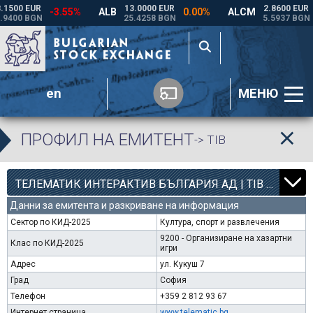
en
МЕНЮ
ПРОФИЛ НА ЕМИТЕНТ
-> TIB
12
000
ТЕЛЕМАТИК ИНТЕРАКТИВ БЪЛГАРИЯ АД | TIB |
Данни за емитента и разкриване на информация
Сектор по КИД-2025
Култура, спорт и развлечения
9200 - Организиране на хазартни
Клас по КИД-2025
игри
Адрес
ул. Кукуш 7
Град
София
Телефон
+359 2 812 93 67
Интернет страница
www.telematic.bg