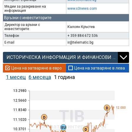
Медии за разкриване на
www.x3news.com
информация
Връзки с инвеститорите
Директор за връзки с
Калоян Кръстев
инвеститорите
Телефон
+ 359 884 672 536
E-mail
ir@telematic.bg
ИСТОРИЧЕСКА ИНФОРМАЦИЯ И ФИНАНСОВИ КОЕФИЦИЕНТИ
Цена на затваряне в евро
Цена на затваряне в лева
1 месец
6 месеца
1 година
13.2980
12.5660
D
12.000
TIB
11.8340
D
11.1020
Телематик интерактив БГ
EU
10.3701
D