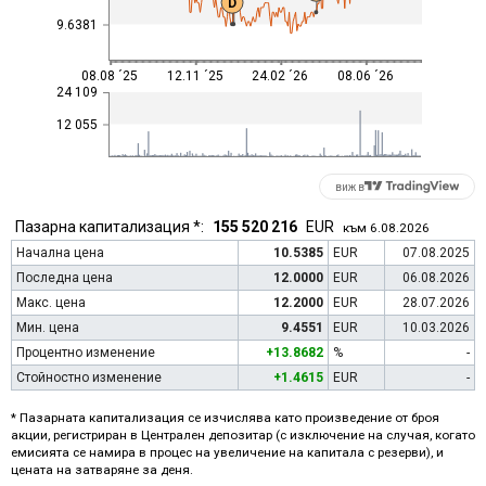
D
9.6381
08.08 ´25
12.11 ´25
24.02 ´26
08.06 ´26
24 109
12 055
виж в
Пазарна капитализация *:
155 520 216
EUR
към 6.08.2026
Начална цена
10.5385
EUR
07.08.2025
Последна цена
12.0000
EUR
06.08.2026
Макс. цена
12.2000
EUR
28.07.2026
Мин. цена
9.4551
EUR
10.03.2026
Процентно изменение
+13.8682
%
-
Стойностно изменение
+1.4615
EUR
-
* Пазарната капитализация се изчислява като произведение от броя
акции, регистриран в Централен депозитар (с изключение на случая, когато
емисията се намира в процес на увеличение на капитала с резерви), и
цената на затваряне за деня.