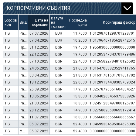
КОРПОРАТИВНИ СЪБИТИЯ
Валута
Борсов
Дата на
Последна
Вид
на
Коригиращ фактор
код
корекция
цена
търговия
TIB
Раздаване на дивидент
07.07.2026
EUR
11.7000
1.01298701298701298701
TIB
Раздаване на дивидент
07.04.2026
EUR
10.2000
1.01796407185628742515
TIB
Преминаване към търговия в Евро
31.12.2025
BGN
19.4500
1.95583000000000000000
TIB
Раздаване на дивидент
22.12.2025
BGN
19.7000
1.01285347043701799486
TIB
Раздаване на дивидент
07.10.2025
BGN
22.4000
1.01265822784810126582
TIB
Раздаване на дивидент
24.06.2025
BGN
21.6000
1.01647058823529411765
TIB
Раздаване на дивидент
03.04.2025
BGN
21.8000
1.01631701631701631702
TIB
Раздаване на дивидент
18.12.2024
BGN
22.0000
1.01289134438305709024
TIB
Раздаване на дивидент
25.09.2024
BGN
17.9000
1.02578796561604584527
TIB
Раздаване на дивидент
13.06.2024
BGN
15.8000
1.06040268456375838926
TIB
Раздаване на дивидент
21.03.2024
BGN
16.3000
1.02451288497800125707
TIB
Раздаване на дивидент
28.12.2023
BGN
14.9000
1.02758620689655172414
TIB
Раздаване на дивидент
11.07.2023
BGN
16.0000
1.06666666666666666667
TIB
Раздаване на дивидент
05.07.2022
BGN
52.4000
1.04695304695304695305
TIB
Увеличение на капитал (резерви)
05.07.2022
BGN
52.4000
3.00000000000000000000