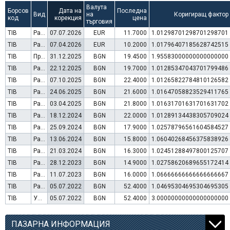
Валута
Борсов
Дата на
Последна
Вид
на
Коригиращ фактор
код
корекция
цена
търговия
TIB
Раздаване на дивидент
07.07.2026
EUR
11.7000
1.01298701298701298701
TIB
Раздаване на дивидент
07.04.2026
EUR
10.2000
1.01796407185628742515
TIB
Преминаване към търговия в Евро
31.12.2025
BGN
19.4500
1.95583000000000000000
TIB
Раздаване на дивидент
22.12.2025
BGN
19.7000
1.01285347043701799486
TIB
Раздаване на дивидент
07.10.2025
BGN
22.4000
1.01265822784810126582
TIB
Раздаване на дивидент
24.06.2025
BGN
21.6000
1.01647058823529411765
TIB
Раздаване на дивидент
03.04.2025
BGN
21.8000
1.01631701631701631702
TIB
Раздаване на дивидент
18.12.2024
BGN
22.0000
1.01289134438305709024
TIB
Раздаване на дивидент
25.09.2024
BGN
17.9000
1.02578796561604584527
TIB
Раздаване на дивидент
13.06.2024
BGN
15.8000
1.06040268456375838926
TIB
Раздаване на дивидент
21.03.2024
BGN
16.3000
1.02451288497800125707
TIB
Раздаване на дивидент
28.12.2023
BGN
14.9000
1.02758620689655172414
TIB
Раздаване на дивидент
11.07.2023
BGN
16.0000
1.06666666666666666667
TIB
Раздаване на дивидент
05.07.2022
BGN
52.4000
1.04695304695304695305
TIB
Увеличение на капитал (резерви)
05.07.2022
BGN
52.4000
3.00000000000000000000
ПАЗАРНА ИНФОРМАЦИЯ