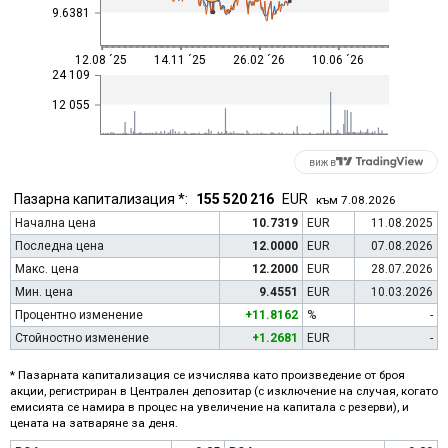
9.6381
12.08 ´25
14.11 ´25
26.02 ´26
10.06 ´26
24 109
12 055
виж в
Пазарна капитализация *:
155 520 216
EUR
към 7.08.2026
Начална цена
10.7319
EUR
11.08.2025
Последна цена
12.0000
EUR
07.08.2026
Макс. цена
12.2000
EUR
28.07.2026
Мин. цена
9.4551
EUR
10.03.2026
Процентно изменение
+11.8162
%
-
Стойностно изменение
+1.2681
EUR
-
* Пазарната капитализация се изчислява като произведение от броя
акции, регистриран в Централен депозитар (с изключение на случая, когато
емисията се намира в процес на увеличение на капитала с резерви), и
цената на затваряне за деня.