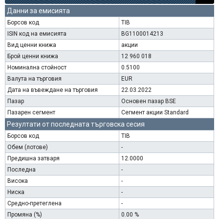
Данни за емисията
Борсов код
TIB
ISIN код на емисията
BG1100014213
Вид ценни книжа
акции
Брой ценни книжа
12 960 018
Номинална стойност
0.5100
Валута на търговия
EUR
Дата на въвеждане на търговия
22.03.2022
Пазар
Основен пазар BSE
Пазарен сегмент
Сегмент акции Standard
Резултати от последната търговска сесия
Борсов код
TIB
Обем (лотове)
-
Предишна затваря
12.0000
Последна
-
Висока
-
Ниска
-
Средно-претеглена
-
Промяна (%)
0.00 %