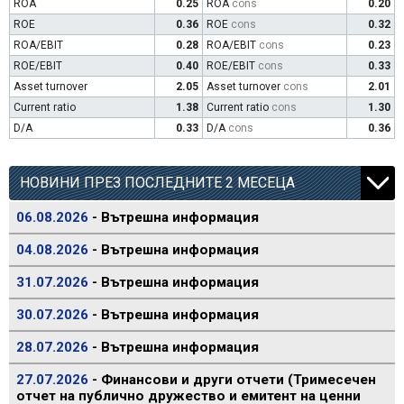
ROA
0.25
ROA
cons
0.20
ROE
0.36
ROE
cons
0.32
ROA/EBIT
0.28
ROA/EBIT
cons
0.23
ROE/EBIT
0.40
ROE/EBIT
cons
0.33
Asset turnover
2.05
Asset turnover
cons
2.01
Current ratio
1.38
Current ratio
cons
1.30
D/A
0.33
D/A
cons
0.36
НОВИНИ ПРЕЗ ПОСЛЕДНИТЕ 2 МЕСЕЦА
06.08.2026
- Вътрешна информация
04.08.2026
- Вътрешна информация
31.07.2026
- Вътрешна информация
30.07.2026
- Вътрешна информация
28.07.2026
- Вътрешна информация
27.07.2026
- Финансови и други отчети (Тримесечен
отчет на публично дружество и емитент на ценни