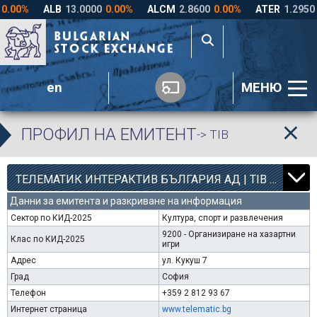
en
МЕНЮ
ПРОФИЛ НА ЕМИТЕНТ
-> TIB
12
000
ТЕЛЕМАТИК ИНТЕРАКТИВ БЪЛГАРИЯ АД | TIB |
Данни за емитента и разкриване на информация
Сектор по КИД-2025
Култура, спорт и развлечения
9200 - Организиране на хазартни
Клас по КИД-2025
игри
Адрес
ул. Кукуш 7
Град
София
Телефон
+359 2 812 93 67
Интернет страница
www.telematic.bg