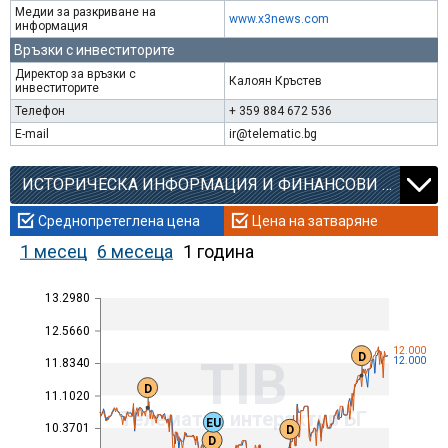
Медии за разкриване на
www.x3news.com
информация
Връзки с инвеститорите
Директор за връзки с
Калоян Кръстев
инвеститорите
Телефон
+ 359 884 672 536
E-mail
ir@telematic.bg
ИСТОРИЧЕСКА ИНФОРМАЦИЯ И ФИНАНСОВИ КОЕФИЦИЕНТИ
Среднопретеглена цена
Цена на затваряне
1 месец
6 месеца
1 година
13.2980
12.5660
12.000
D
TIB
12.000
11.8340
D
11.1020
Телематик интерактив БГ
EU
10.3701
D
D