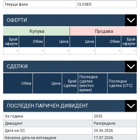
Текуща фаза
CLOSED
ОФЕРТИ
Купува
Продава
Брой
Брой
Обем
Цена
Цена
Обем
оферти
оферти
-
-
-
-
-
-
СДЕЛКИ
Последна
Брой
сделка
Последна
Обем
Цена
сделки
(местно
сделка (UTC)
време)
ПОСЛЕДЕН ПАРИЧЕН ДИВИДЕНТ
За година
2025
Дивидент
Разпределя
Дата на ОС
25.06.2026
Начална дата на изплащане
17.07.2026