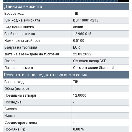
Данни за емисията
Борсов код
TIB
ISIN код на емисията
BG1100014213
Вид ценни книжа
акции
Брой ценни книжа
12 960 018
Номинална стойност
0.5100
Валута на търговия
EUR
Дата на въвеждане на търговия
22.03.2022
Пазар
Основен пазар BSE
Пазарен сегмент
Сегмент акции Standard
Резултати от последната търговска сесия
Борсов код
TIB
Обем (лотове)
-
Предишна затваря
12.0000
Последна
-
Висока
-
Ниска
-
Средно-претеглена
-
Промяна (%)
0.00 %