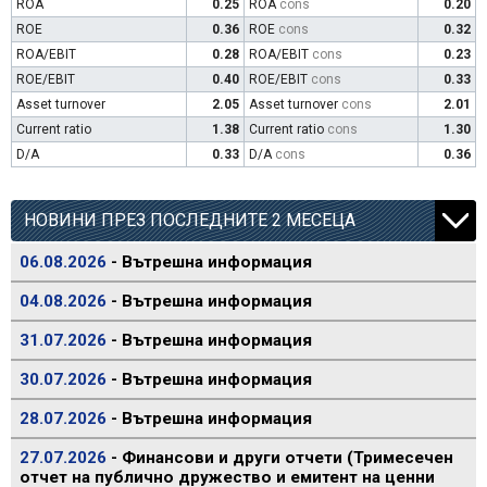
ROA
0.25
ROA
cons
0.20
ROE
0.36
ROE
cons
0.32
ROA/EBIT
0.28
ROA/EBIT
cons
0.23
ROE/EBIT
0.40
ROE/EBIT
cons
0.33
Asset turnover
2.05
Asset turnover
cons
2.01
Current ratio
1.38
Current ratio
cons
1.30
D/A
0.33
D/A
cons
0.36
НОВИНИ ПРЕЗ ПОСЛЕДНИТЕ 2 МЕСЕЦА
06.08.2026
- Вътрешна информация
04.08.2026
- Вътрешна информация
31.07.2026
- Вътрешна информация
30.07.2026
- Вътрешна информация
28.07.2026
- Вътрешна информация
27.07.2026
- Финансови и други отчети (Тримесечен
отчет на публично дружество и емитент на ценни