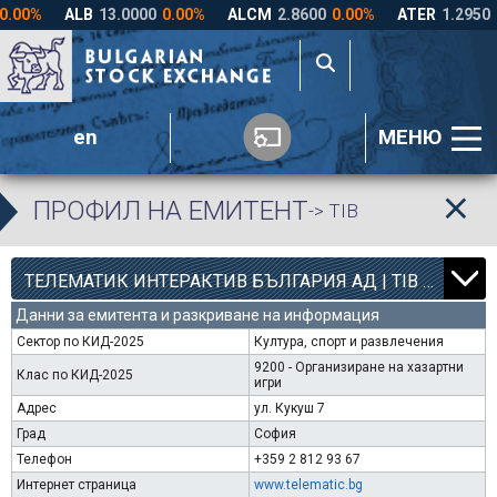
en
МЕНЮ
ПРОФИЛ НА ЕМИТЕНТ
-> TIB
12
000
ТЕЛЕМАТИК ИНТЕРАКТИВ БЪЛГАРИЯ АД | TIB |
Данни за емитента и разкриване на информация
Сектор по КИД-2025
Култура, спорт и развлечения
9200 - Организиране на хазартни
Клас по КИД-2025
игри
Адрес
ул. Кукуш 7
Град
София
Телефон
+359 2 812 93 67
Интернет страница
www.telematic.bg