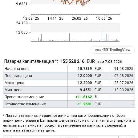
9.6381
12.08 ´25
14.11 ´25
26.02 ´26
10.06 ´26
24 109
12 055
виж в
Пазарна капитализация *:
155 520 216
EUR
към 7.08.2026
Начална цена
10.7319
EUR
11.08.2025
Последна цена
12.0000
EUR
07.08.2026
Макс. цена
12.2000
EUR
28.07.2026
Мин. цена
9.4551
EUR
10.03.2026
Процентно изменение
+11.8162
%
-
Стойностно изменение
+1.2681
EUR
-
* Пазарната капитализация се изчислява като произведение от броя
акции, регистриран в Централен депозитар (с изключение на случая, когато
емисията се намира в процес на увеличение на капитала с резерви), и
цената на затваряне за деня.