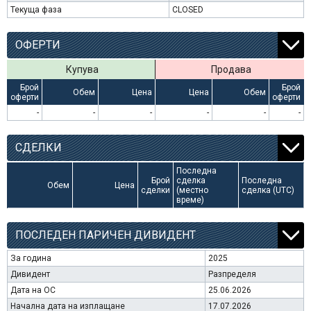
Текуща фаза
CLOSED
ОФЕРТИ
Купува
Продава
Брой
Брой
Обем
Цена
Цена
Обем
оферти
оферти
-
-
-
-
-
-
СДЕЛКИ
Последна
Брой
сделка
Последна
Обем
Цена
сделки
(местно
сделка (UTC)
време)
ПОСЛЕДЕН ПАРИЧЕН ДИВИДЕНТ
За година
2025
Дивидент
Разпределя
Дата на ОС
25.06.2026
Начална дата на изплащане
17.07.2026