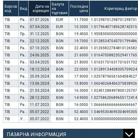
Валута
Борсов
Дата на
Последна
Вид
на
Коригиращ фактор
код
корекция
цена
търговия
TIB
Раздаване на дивидент
07.07.2026
EUR
11.7000
1.01298701298701298701
TIB
Раздаване на дивидент
07.04.2026
EUR
10.2000
1.01796407185628742515
TIB
Преминаване към търговия в Евро
31.12.2025
BGN
19.4500
1.95583000000000000000
TIB
Раздаване на дивидент
22.12.2025
BGN
19.7000
1.01285347043701799486
TIB
Раздаване на дивидент
07.10.2025
BGN
22.4000
1.01265822784810126582
TIB
Раздаване на дивидент
24.06.2025
BGN
21.6000
1.01647058823529411765
TIB
Раздаване на дивидент
03.04.2025
BGN
21.8000
1.01631701631701631702
TIB
Раздаване на дивидент
18.12.2024
BGN
22.0000
1.01289134438305709024
TIB
Раздаване на дивидент
25.09.2024
BGN
17.9000
1.02578796561604584527
TIB
Раздаване на дивидент
13.06.2024
BGN
15.8000
1.06040268456375838926
TIB
Раздаване на дивидент
21.03.2024
BGN
16.3000
1.02451288497800125707
TIB
Раздаване на дивидент
28.12.2023
BGN
14.9000
1.02758620689655172414
TIB
Раздаване на дивидент
11.07.2023
BGN
16.0000
1.06666666666666666667
TIB
Раздаване на дивидент
05.07.2022
BGN
52.4000
1.04695304695304695305
TIB
Увеличение на капитал (резерви)
05.07.2022
BGN
52.4000
3.00000000000000000000
ПАЗАРНА ИНФОРМАЦИЯ