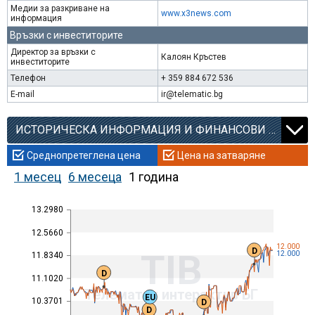
Медии за разкриване на
www.x3news.com
информация
Връзки с инвеститорите
Директор за връзки с
Калоян Кръстев
инвеститорите
Телефон
+ 359 884 672 536
E-mail
ir@telematic.bg
ИСТОРИЧЕСКА ИНФОРМАЦИЯ И ФИНАНСОВИ КОЕФИЦИЕНТИ
Среднопретеглена цена
Цена на затваряне
1 месец
6 месеца
1 година
13.2980
12.5660
12.000
D
TIB
12.000
11.8340
D
11.1020
Телематик интерактив БГ
EU
10.3701
D
D