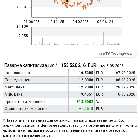
D
9.6381
08.08 ´25
12.11 ´25
24.02 ´26
08.06 ´26
24 109
12 055
виж в
Пазарна капитализация *:
155 520 216
EUR
към 6.08.2026
Начална цена
10.5385
EUR
07.08.2025
Последна цена
12.0000
EUR
06.08.2026
Макс. цена
12.2000
EUR
28.07.2026
Мин. цена
9.4551
EUR
10.03.2026
Процентно изменение
+13.8682
%
-
Стойностно изменение
+1.4615
EUR
-
* Пазарната капитализация се изчислява като произведение от броя
акции, регистриран в Централен депозитар (с изключение на случая, когато
емисията се намира в процес на увеличение на капитала с резерви), и
цената на затваряне за деня.