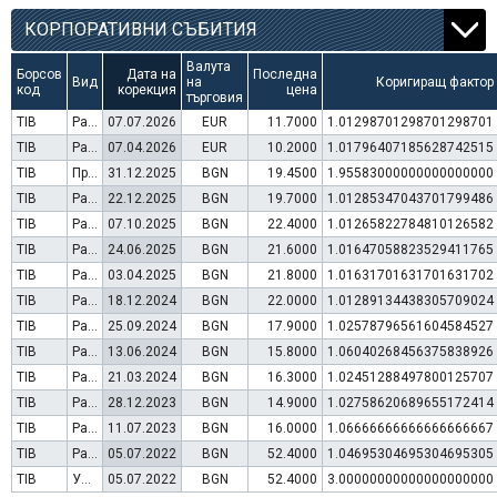
КОРПОРАТИВНИ СЪБИТИЯ
Валута
Борсов
Дата на
Последна
Вид
на
Коригиращ фактор
код
корекция
цена
търговия
TIB
Раздаване на дивидент
07.07.2026
EUR
11.7000
1.01298701298701298701
TIB
Раздаване на дивидент
07.04.2026
EUR
10.2000
1.01796407185628742515
TIB
Преминаване към търговия в Евро
31.12.2025
BGN
19.4500
1.95583000000000000000
TIB
Раздаване на дивидент
22.12.2025
BGN
19.7000
1.01285347043701799486
TIB
Раздаване на дивидент
07.10.2025
BGN
22.4000
1.01265822784810126582
TIB
Раздаване на дивидент
24.06.2025
BGN
21.6000
1.01647058823529411765
TIB
Раздаване на дивидент
03.04.2025
BGN
21.8000
1.01631701631701631702
TIB
Раздаване на дивидент
18.12.2024
BGN
22.0000
1.01289134438305709024
TIB
Раздаване на дивидент
25.09.2024
BGN
17.9000
1.02578796561604584527
TIB
Раздаване на дивидент
13.06.2024
BGN
15.8000
1.06040268456375838926
TIB
Раздаване на дивидент
21.03.2024
BGN
16.3000
1.02451288497800125707
TIB
Раздаване на дивидент
28.12.2023
BGN
14.9000
1.02758620689655172414
TIB
Раздаване на дивидент
11.07.2023
BGN
16.0000
1.06666666666666666667
TIB
Раздаване на дивидент
05.07.2022
BGN
52.4000
1.04695304695304695305
TIB
Увеличение на капитал (резерви)
05.07.2022
BGN
52.4000
3.00000000000000000000