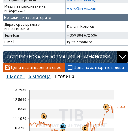
Медии за разкриване на
www.x3news.com
информация
Връзки с инвеститорите
Директор за връзки с
Калоян Кръстев
инвеститорите
Телефон
+ 359 884 672 536
E-mail
ir@telematic.bg
ИСТОРИЧЕСКА ИНФОРМАЦИЯ И ФИНАНСОВИ КОЕФИЦИЕНТИ
Цена на затваряне в евро
Цена на затваряне в лева
1 месец
6 месеца
1 година
13.2980
12.5660
D
12.000
TIB
11.8340
D
11.1020
Телематик интерактив БГ
EU
10.3701
D