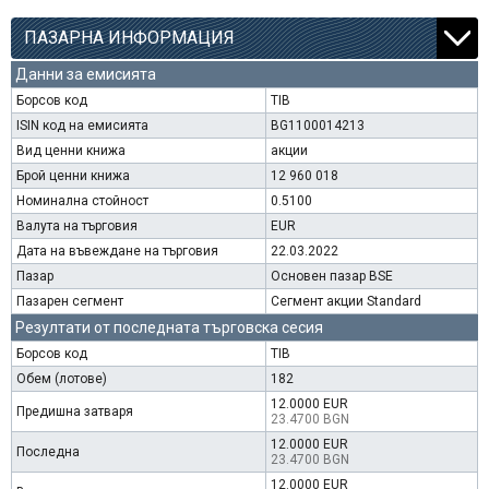
ПАЗАРНА ИНФОРМАЦИЯ
Данни за емисията
Борсов код
TIB
ISIN код на емисията
BG1100014213
Вид ценни книжа
акции
Брой ценни книжа
12 960 018
Номинална стойност
0.5100
Валута на търговия
EUR
Дата на въвеждане на търговия
22.03.2022
Пазар
Основен пазар BSE
Пазарен сегмент
Сегмент акции Standard
Резултати от последната търговска сесия
Борсов код
TIB
Обем (лотове)
182
12.0000 EUR
Предишна затваря
23.4700 BGN
12.0000 EUR
Последна
23.4700 BGN
12.0000 EUR