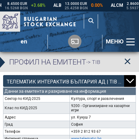
en
МЕНЮ
ПРОФИЛ НА ЕМИТЕНТ
-> TIB
12
000
ТЕЛЕМАТИК ИНТЕРАКТИВ БЪЛГАРИЯ АД | TIB |
Данни за емитента и разкриване на информация
Сектор по КИД-2025
Култура, спорт и развлечения
9200 - Организиране на хазартни
Клас по КИД-2025
игри
Адрес
ул. Кукуш 7
Град
София
Телефон
+359 2 812 93 67
Интернет страница
www.telematic.bg