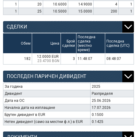
1
20
10.6000
14.9000
4
1
1
25
10.5000
15.0000
200
1
СДЕЛКИ
Последна
Брой
сделка
Последна
Обем
Цена
сделки
(местно
сделка (UTC)
време)
12.0000 EUR
182
3
11:48:07
08:48:07
23.4700 BGN
ПОСЛЕДЕН ПАРИЧЕН ДИВИДЕНТ
За година
2025
Дивидент
Разпределя
Дата на ОС
25.06.2026
Начална дата на изплащане
17.07.2026
Брутен дивидент в EUR
0.1500
Нетен дивидент (само за местни ф.л.) в EUR
0.1425