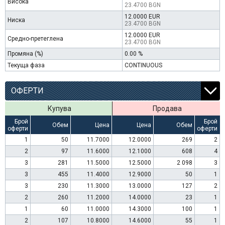
Висока
23.4700 BGN
12.0000 EUR
Ниска
23.4700 BGN
12.0000 EUR
Средно-претеглена
23.4700 BGN
Промяна (%)
0.00 %
Текуща фаза
CONTINUOUS
ОФЕРТИ
Купува
Продава
Брой
Брой
Обем
Цена
Цена
Обем
оферти
оферти
1
50
11.7000
12.0000
269
2
2
97
11.6000
12.1000
608
4
3
281
11.5000
12.5000
2 098
3
3
455
11.4000
12.9000
50
1
3
230
11.3000
13.0000
127
2
2
260
11.2000
14.0000
23
1
1
60
11.0000
14.3000
100
1
2
107
10.8000
14.6000
55
1