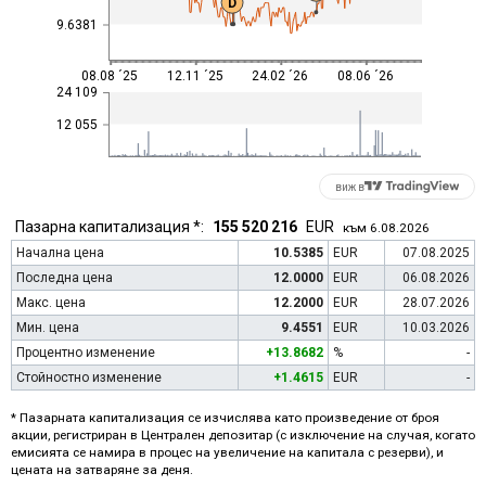
D
9.6381
08.08 ´25
12.11 ´25
24.02 ´26
08.06 ´26
24 109
12 055
виж в
Пазарна капитализация *:
155 520 216
EUR
към 6.08.2026
Начална цена
10.5385
EUR
07.08.2025
Последна цена
12.0000
EUR
06.08.2026
Макс. цена
12.2000
EUR
28.07.2026
Мин. цена
9.4551
EUR
10.03.2026
Процентно изменение
+13.8682
%
-
Стойностно изменение
+1.4615
EUR
-
* Пазарната капитализация се изчислява като произведение от броя
акции, регистриран в Централен депозитар (с изключение на случая, когато
емисията се намира в процес на увеличение на капитала с резерви), и
цената на затваряне за деня.