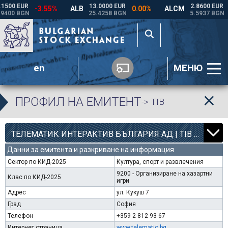
en
МЕНЮ
ПРОФИЛ НА ЕМИТЕНТ
-> TIB
12
000
ТЕЛЕМАТИК ИНТЕРАКТИВ БЪЛГАРИЯ АД | TIB |
Данни за емитента и разкриване на информация
Сектор по КИД-2025
Култура, спорт и развлечения
9200 - Организиране на хазартни
Клас по КИД-2025
игри
Адрес
ул. Кукуш 7
Град
София
Телефон
+359 2 812 93 67
Интернет страница
www.telematic.bg