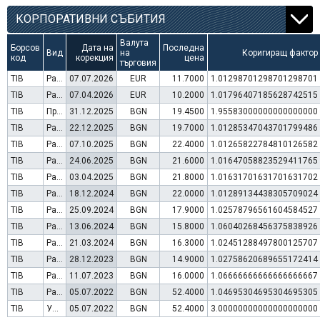
КОРПОРАТИВНИ СЪБИТИЯ
Валута
Борсов
Дата на
Последна
Вид
на
Коригиращ фактор
код
корекция
цена
търговия
TIB
Раздаване на дивидент
07.07.2026
EUR
11.7000
1.01298701298701298701
TIB
Раздаване на дивидент
07.04.2026
EUR
10.2000
1.01796407185628742515
TIB
Преминаване към търговия в Евро
31.12.2025
BGN
19.4500
1.95583000000000000000
TIB
Раздаване на дивидент
22.12.2025
BGN
19.7000
1.01285347043701799486
TIB
Раздаване на дивидент
07.10.2025
BGN
22.4000
1.01265822784810126582
TIB
Раздаване на дивидент
24.06.2025
BGN
21.6000
1.01647058823529411765
TIB
Раздаване на дивидент
03.04.2025
BGN
21.8000
1.01631701631701631702
TIB
Раздаване на дивидент
18.12.2024
BGN
22.0000
1.01289134438305709024
TIB
Раздаване на дивидент
25.09.2024
BGN
17.9000
1.02578796561604584527
TIB
Раздаване на дивидент
13.06.2024
BGN
15.8000
1.06040268456375838926
TIB
Раздаване на дивидент
21.03.2024
BGN
16.3000
1.02451288497800125707
TIB
Раздаване на дивидент
28.12.2023
BGN
14.9000
1.02758620689655172414
TIB
Раздаване на дивидент
11.07.2023
BGN
16.0000
1.06666666666666666667
TIB
Раздаване на дивидент
05.07.2022
BGN
52.4000
1.04695304695304695305
TIB
Увеличение на капитал (резерви)
05.07.2022
BGN
52.4000
3.00000000000000000000