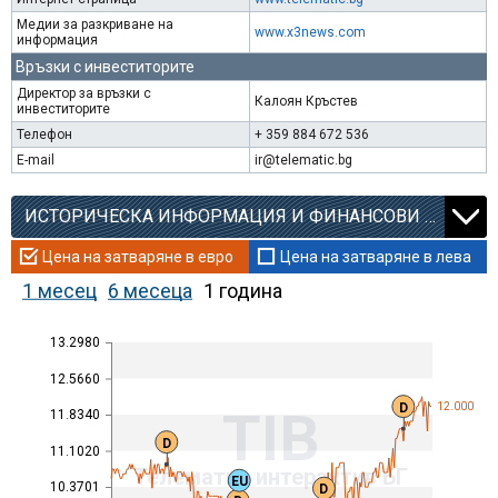
Медии за разкриване на
www.x3news.com
информация
Връзки с инвеститорите
Директор за връзки с
Калоян Кръстев
инвеститорите
Телефон
+ 359 884 672 536
E-mail
ir@telematic.bg
ИСТОРИЧЕСКА ИНФОРМАЦИЯ И ФИНАНСОВИ КОЕФИЦИЕНТИ
Цена на затваряне в евро
Цена на затваряне в лева
1 месец
6 месеца
1 година
13.2980
12.5660
D
12.000
TIB
11.8340
D
11.1020
Телематик интерактив БГ
EU
10.3701
D