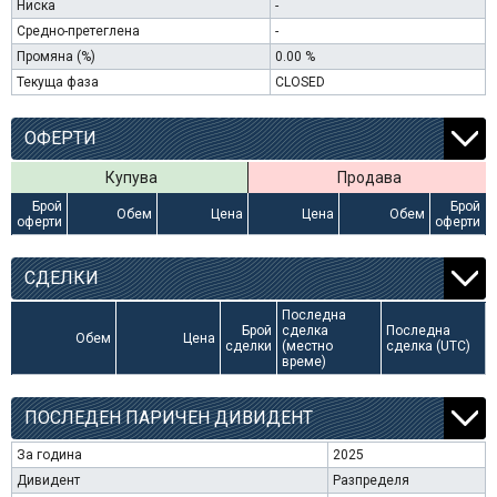
Ниска
-
Средно-претеглена
-
Промяна (%)
0.00 %
Текуща фаза
CLOSED
ОФЕРТИ
Купува
Продава
Брой
Брой
Обем
Цена
Цена
Обем
оферти
оферти
СДЕЛКИ
Последна
Брой
сделка
Последна
Обем
Цена
сделки
(местно
сделка (UTC)
време)
ПОСЛЕДЕН ПАРИЧЕН ДИВИДЕНТ
За година
2025
Дивидент
Разпределя