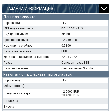
ПАЗАРНА ИНФОРМАЦИЯ
Данни за емисията
Борсов код
TIB
ISIN код на емисията
BG1100014213
Вид ценни книжа
акции
Брой ценни книжа
12 960 018
Номинална стойност
0.5100
Валута на търговия
EUR
Дата на въвеждане на търговия
22.03.2022
Пазар
Основен пазар BSE
Пазарен сегмент
Сегмент акции Standard
Резултати от последната търговска сесия
Борсов код
TIB
Обем (лотове)
-
12.0000 EUR
Предишна затваря
23.4700 BGN
Последна
-
Висока
-