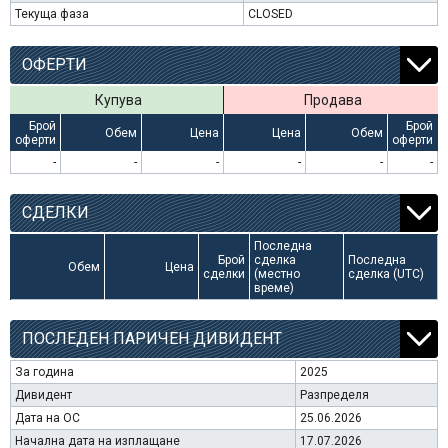
Текуща фаза
CLOSED
ОФЕРТИ
Купува
Продава
Брой
Брой
Обем
Цена
Цена
Обем
оферти
оферти
-
-
-
-
-
-
СДЕЛКИ
Последна
Брой
сделка
Последна
Обем
Цена
сделки
(местно
сделка (UTC)
време)
ПОСЛЕДЕН ПАРИЧЕН ДИВИДЕНТ
За година
2025
Дивидент
Разпределя
Дата на ОС
25.06.2026
Начална дата на изплащане
17.07.2026