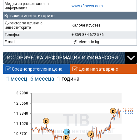
Медии за разкриване на
www.x3news.com
информация
Връзки с инвеститорите
Директор за връзки с
Калоян Кръстев
инвеститорите
Телефон
+ 359 884 672 536
E-mail
ir@telematic.bg
ИСТОРИЧЕСКА ИНФОРМАЦИЯ И ФИНАНСОВИ КОЕФИЦИЕНТИ
Среднопретеглена цена
Цена на затваряне
1 месец
6 месеца
1 година
13.2980
12.5660
12.000
D
TIB
12.000
11.8340
D
11.1020
Телематик интерактив БГ
EU
10.3701
D
D