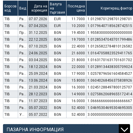
Валута
Борсов
Дата на
Последна
Вид
на
Коригиращ фактор
код
корекция
цена
търговия
TIB
Раздаване на дивидент
07.07.2026
EUR
11.7000
1.01298701298701298701
TIB
Раздаване на дивидент
07.04.2026
EUR
10.2000
1.01796407185628742515
TIB
Преминаване към търговия в Евро
31.12.2025
BGN
19.4500
1.95583000000000000000
TIB
Раздаване на дивидент
22.12.2025
BGN
19.7000
1.01285347043701799486
TIB
Раздаване на дивидент
07.10.2025
BGN
22.4000
1.01265822784810126582
TIB
Раздаване на дивидент
24.06.2025
BGN
21.6000
1.01647058823529411765
TIB
Раздаване на дивидент
03.04.2025
BGN
21.8000
1.01631701631701631702
TIB
Раздаване на дивидент
18.12.2024
BGN
22.0000
1.01289134438305709024
TIB
Раздаване на дивидент
25.09.2024
BGN
17.9000
1.02578796561604584527
TIB
Раздаване на дивидент
13.06.2024
BGN
15.8000
1.06040268456375838926
TIB
Раздаване на дивидент
21.03.2024
BGN
16.3000
1.02451288497800125707
TIB
Раздаване на дивидент
28.12.2023
BGN
14.9000
1.02758620689655172414
TIB
Раздаване на дивидент
11.07.2023
BGN
16.0000
1.06666666666666666667
TIB
Раздаване на дивидент
05.07.2022
BGN
52.4000
1.04695304695304695305
TIB
Увеличение на капитал (резерви)
05.07.2022
BGN
52.4000
3.00000000000000000000
ПАЗАРНА ИНФОРМАЦИЯ