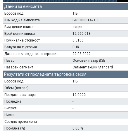
Данни за емисията
Борсов код
TIB
ISIN код на емисията
BG1100014213
Вид ценни книжа
акции
Брой ценни книжа
12 960 018
Номинална стойност
0.5100
Валута на търговия
EUR
Дата на въвеждане на търговия
22.03.2022
Пазар
Основен пазар BSE
Пазарен сегмент
Сегмент акции Standard
Резултати от последната търговска сесия
Борсов код
TIB
Обем (лотове)
-
Предишна затваря
12.0000
Последна
-
Висока
-
Ниска
-
Средно-претеглена
-
Промяна (%)
0.00 %