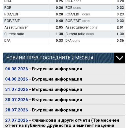
ROA
0.25
ROA
cons
0.20
ROE
0.36
ROE
cons
0.32
ROA/EBIT
0.28
ROA/EBIT
cons
0.23
ROE/EBIT
0.40
ROE/EBIT
cons
0.33
Asset turnover
2.05
Asset turnover
cons
2.01
Current ratio
1.38
Current ratio
cons
1.30
D/A
0.33
D/A
cons
0.36
НОВИНИ ПРЕЗ ПОСЛЕДНИТЕ 2 МЕСЕЦА
06.08.2026
- Вътрешна информация
04.08.2026
- Вътрешна информация
31.07.2026
- Вътрешна информация
30.07.2026
- Вътрешна информация
28.07.2026
- Вътрешна информация
27.07.2026
- Финансови и други отчети (Тримесечен
отчет на публично дружество и емитент на ценни