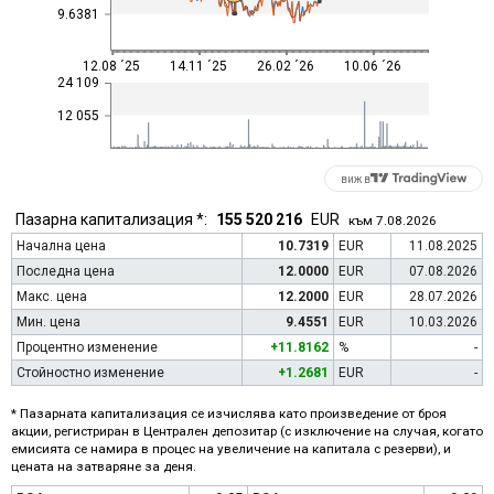
9.6381
12.08 ´25
14.11 ´25
26.02 ´26
10.06 ´26
24 109
12 055
виж в
Пазарна капитализация *:
155 520 216
EUR
към 7.08.2026
Начална цена
10.7319
EUR
11.08.2025
Последна цена
12.0000
EUR
07.08.2026
Макс. цена
12.2000
EUR
28.07.2026
Мин. цена
9.4551
EUR
10.03.2026
Процентно изменение
+11.8162
%
-
Стойностно изменение
+1.2681
EUR
-
* Пазарната капитализация се изчислява като произведение от броя
акции, регистриран в Централен депозитар (с изключение на случая, когато
емисията се намира в процес на увеличение на капитала с резерви), и
цената на затваряне за деня.