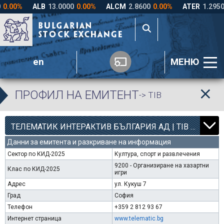
en
МЕНЮ
ПРОФИЛ НА ЕМИТЕНТ
-> TIB
12
000
ТЕЛЕМАТИК ИНТЕРАКТИВ БЪЛГАРИЯ АД | TIB |
Данни за емитента и разкриване на информация
Сектор по КИД-2025
Култура, спорт и развлечения
9200 - Организиране на хазартни
Клас по КИД-2025
игри
Адрес
ул. Кукуш 7
Град
София
Телефон
+359 2 812 93 67
Интернет страница
www.telematic.bg