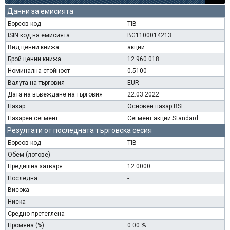
Данни за емисията
Борсов код
TIB
ISIN код на емисията
BG1100014213
Вид ценни книжа
акции
Брой ценни книжа
12 960 018
Номинална стойност
0.5100
Валута на търговия
EUR
Дата на въвеждане на търговия
22.03.2022
Пазар
Основен пазар BSE
Пазарен сегмент
Сегмент акции Standard
Резултати от последната търговска сесия
Борсов код
TIB
Обем (лотове)
-
Предишна затваря
12.0000
Последна
-
Висока
-
Ниска
-
Средно-претеглена
-
Промяна (%)
0.00 %