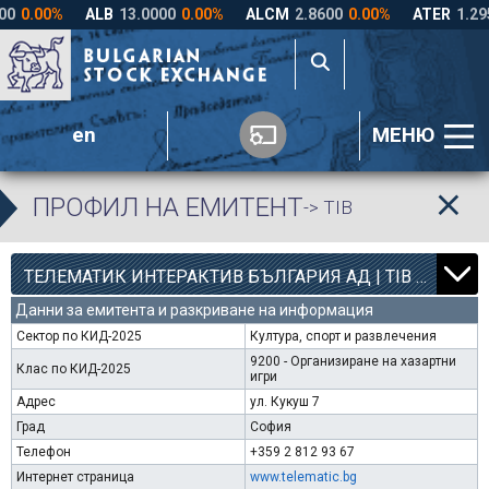
en
МЕНЮ
ПРОФИЛ НА ЕМИТЕНТ
-> TIB
12
000
ТЕЛЕМАТИК ИНТЕРАКТИВ БЪЛГАРИЯ АД | TIB |
Данни за емитента и разкриване на информация
Сектор по КИД-2025
Култура, спорт и развлечения
9200 - Организиране на хазартни
Клас по КИД-2025
игри
Адрес
ул. Кукуш 7
Град
София
Телефон
+359 2 812 93 67
Интернет страница
www.telematic.bg