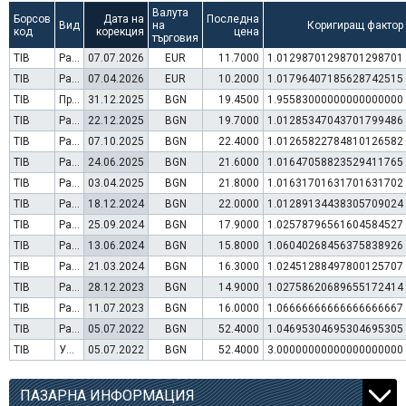
Валута
Борсов
Дата на
Последна
Вид
на
Коригиращ фактор
код
корекция
цена
търговия
TIB
Раздаване на дивидент
07.07.2026
EUR
11.7000
1.01298701298701298701
TIB
Раздаване на дивидент
07.04.2026
EUR
10.2000
1.01796407185628742515
TIB
Преминаване към търговия в Евро
31.12.2025
BGN
19.4500
1.95583000000000000000
TIB
Раздаване на дивидент
22.12.2025
BGN
19.7000
1.01285347043701799486
TIB
Раздаване на дивидент
07.10.2025
BGN
22.4000
1.01265822784810126582
TIB
Раздаване на дивидент
24.06.2025
BGN
21.6000
1.01647058823529411765
TIB
Раздаване на дивидент
03.04.2025
BGN
21.8000
1.01631701631701631702
TIB
Раздаване на дивидент
18.12.2024
BGN
22.0000
1.01289134438305709024
TIB
Раздаване на дивидент
25.09.2024
BGN
17.9000
1.02578796561604584527
TIB
Раздаване на дивидент
13.06.2024
BGN
15.8000
1.06040268456375838926
TIB
Раздаване на дивидент
21.03.2024
BGN
16.3000
1.02451288497800125707
TIB
Раздаване на дивидент
28.12.2023
BGN
14.9000
1.02758620689655172414
TIB
Раздаване на дивидент
11.07.2023
BGN
16.0000
1.06666666666666666667
TIB
Раздаване на дивидент
05.07.2022
BGN
52.4000
1.04695304695304695305
TIB
Увеличение на капитал (резерви)
05.07.2022
BGN
52.4000
3.00000000000000000000
ПАЗАРНА ИНФОРМАЦИЯ