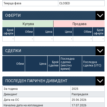
Текуща фаза
CLOSED
ОФЕРТИ
Купува
Продава
Брой
Брой
Обем
Цена
Цена
Обем
оферти
оферти
-
-
-
-
-
-
СДЕЛКИ
Последна
Брой
сделка
Последна
Обем
Цена
сделки
(местно
сделка (UTC)
време)
ПОСЛЕДЕН ПАРИЧЕН ДИВИДЕНТ
За година
2025
Дивидент
Разпределя
Дата на ОС
25.06.2026
Начална дата на изплащане
17.07.2026