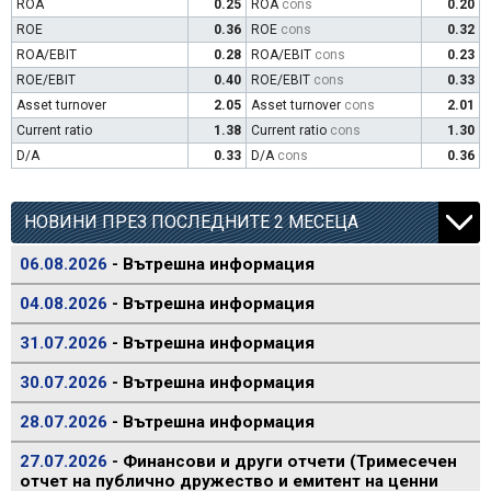
ROA
0.25
ROA
cons
0.20
ROE
0.36
ROE
cons
0.32
ROA/EBIT
0.28
ROA/EBIT
cons
0.23
ROE/EBIT
0.40
ROE/EBIT
cons
0.33
Asset turnover
2.05
Asset turnover
cons
2.01
Current ratio
1.38
Current ratio
cons
1.30
D/A
0.33
D/A
cons
0.36
НОВИНИ ПРЕЗ ПОСЛЕДНИТЕ 2 МЕСЕЦА
06.08.2026
- Вътрешна информация
04.08.2026
- Вътрешна информация
31.07.2026
- Вътрешна информация
30.07.2026
- Вътрешна информация
28.07.2026
- Вътрешна информация
27.07.2026
- Финансови и други отчети (Тримесечен
отчет на публично дружество и емитент на ценни