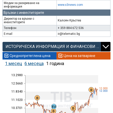
Медии за разкриване на
www.x3news.com
информация
Връзки с инвеститорите
Директор за връзки с
Калоян Кръстев
инвеститорите
Телефон
+ 359 884 672 536
E-mail
ir@telematic.bg
ИСТОРИЧЕСКА ИНФОРМАЦИЯ И ФИНАНСОВИ КОЕФИЦИЕНТИ
Среднопретеглена цена
Цена на затваряне
1 месец
6 месеца
1 година
13.2980
12.5660
12.000
D
TIB
12.000
11.8340
D
11.1020
Телематик интерактив БГ
EU
10.3701
D
D