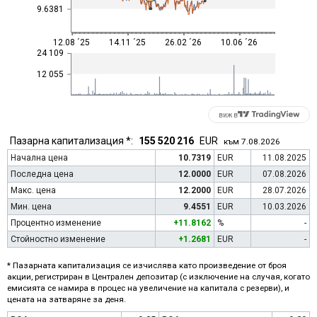
9.6381
12.08 ´25
14.11 ´25
26.02 ´26
10.06 ´26
24 109
12 055
виж в
Пазарна капитализация *:
155 520 216
EUR
към 7.08.2026
Начална цена
10.7319
EUR
11.08.2025
Последна цена
12.0000
EUR
07.08.2026
Макс. цена
12.2000
EUR
28.07.2026
Мин. цена
9.4551
EUR
10.03.2026
Процентно изменение
+11.8162
%
-
Стойностно изменение
+1.2681
EUR
-
* Пазарната капитализация се изчислява като произведение от броя
акции, регистриран в Централен депозитар (с изключение на случая, когато
емисията се намира в процес на увеличение на капитала с резерви), и
цената на затваряне за деня.