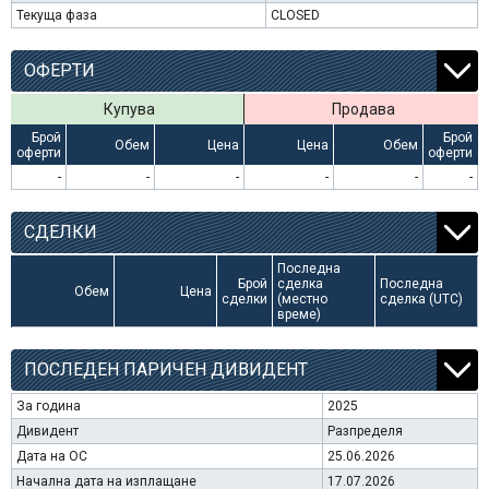
Текуща фаза
CLOSED
ОФЕРТИ
Купува
Продава
Брой
Брой
Обем
Цена
Цена
Обем
оферти
оферти
-
-
-
-
-
-
СДЕЛКИ
Последна
Брой
сделка
Последна
Обем
Цена
сделки
(местно
сделка (UTC)
време)
ПОСЛЕДЕН ПАРИЧЕН ДИВИДЕНТ
За година
2025
Дивидент
Разпределя
Дата на ОС
25.06.2026
Начална дата на изплащане
17.07.2026