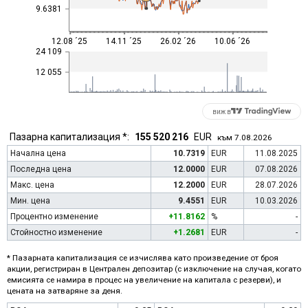
9.6381
12.08 ´25
14.11 ´25
26.02 ´26
10.06 ´26
24 109
12 055
виж в
Пазарна капитализация *:
155 520 216
EUR
към 7.08.2026
Начална цена
10.7319
EUR
11.08.2025
Последна цена
12.0000
EUR
07.08.2026
Макс. цена
12.2000
EUR
28.07.2026
Мин. цена
9.4551
EUR
10.03.2026
Процентно изменение
+11.8162
%
-
Стойностно изменение
+1.2681
EUR
-
* Пазарната капитализация се изчислява като произведение от броя
акции, регистриран в Централен депозитар (с изключение на случая, когато
емисията се намира в процес на увеличение на капитала с резерви), и
цената на затваряне за деня.