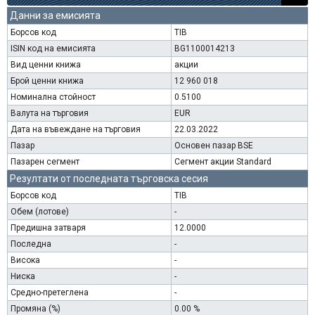
Данни за емисията
Борсов код
TIB
ISIN код на емисията
BG1100014213
Вид ценни книжа
акции
Брой ценни книжа
12 960 018
Номинална стойност
0.5100
Валута на търговия
EUR
Дата на въвеждане на търговия
22.03.2022
Пазар
Основен пазар BSE
Пазарен сегмент
Сегмент акции Standard
Резултати от последната търговска сесия
Борсов код
TIB
Обем (лотове)
-
Предишна затваря
12.0000
Последна
-
Висока
-
Ниска
-
Средно-претеглена
-
Промяна (%)
0.00 %