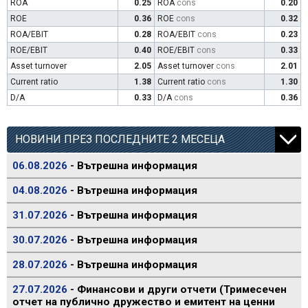
ROA
0.25
ROA
cons
0.20
ROE
0.36
ROE
cons
0.32
ROA/EBIT
0.28
ROA/EBIT
cons
0.23
ROE/EBIT
0.40
ROE/EBIT
cons
0.33
Asset turnover
2.05
Asset turnover
cons
2.01
Current ratio
1.38
Current ratio
cons
1.30
D/A
0.33
D/A
cons
0.36
НОВИНИ ПРЕЗ ПОСЛЕДНИТЕ 2 МЕСЕЦА
06.08.2026
- Вътрешна информация
04.08.2026
- Вътрешна информация
31.07.2026
- Вътрешна информация
30.07.2026
- Вътрешна информация
28.07.2026
- Вътрешна информация
27.07.2026
- Финансови и други отчети (Тримесечен
отчет на публично дружество и емитент на ценни