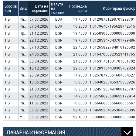
Валута
Борсов
Дата на
Последна
Вид
на
Коригиращ фактор
код
корекция
цена
търговия
TIB
Раздаване на дивидент
07.07.2026
EUR
11.7000
1.01298701298701298701
TIB
Раздаване на дивидент
07.04.2026
EUR
10.2000
1.01796407185628742515
TIB
Преминаване към търговия в Евро
31.12.2025
BGN
19.4500
1.95583000000000000000
TIB
Раздаване на дивидент
22.12.2025
BGN
19.7000
1.01285347043701799486
TIB
Раздаване на дивидент
07.10.2025
BGN
22.4000
1.01265822784810126582
TIB
Раздаване на дивидент
24.06.2025
BGN
21.6000
1.01647058823529411765
TIB
Раздаване на дивидент
03.04.2025
BGN
21.8000
1.01631701631701631702
TIB
Раздаване на дивидент
18.12.2024
BGN
22.0000
1.01289134438305709024
TIB
Раздаване на дивидент
25.09.2024
BGN
17.9000
1.02578796561604584527
TIB
Раздаване на дивидент
13.06.2024
BGN
15.8000
1.06040268456375838926
TIB
Раздаване на дивидент
21.03.2024
BGN
16.3000
1.02451288497800125707
TIB
Раздаване на дивидент
28.12.2023
BGN
14.9000
1.02758620689655172414
TIB
Раздаване на дивидент
11.07.2023
BGN
16.0000
1.06666666666666666667
TIB
Раздаване на дивидент
05.07.2022
BGN
52.4000
1.04695304695304695305
TIB
Увеличение на капитал (резерви)
05.07.2022
BGN
52.4000
3.00000000000000000000
ПАЗАРНА ИНФОРМАЦИЯ