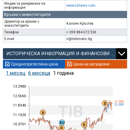
Медии за разкриване на
www.x3news.com
информация
Връзки с инвеститорите
Директор за връзки с
Калоян Кръстев
инвеститорите
Телефон
+ 359 884 672 536
E-mail
ir@telematic.bg
ИСТОРИЧЕСКА ИНФОРМАЦИЯ И ФИНАНСОВИ КОЕФИЦИЕНТИ
Среднопретеглена цена
Цена на затваряне
1 месец
6 месеца
1 година
13.2980
12.5660
12.000
D
TIB
12.000
11.8340
D
11.1020
Телематик интерактив БГ
EU
10.3701
D
D