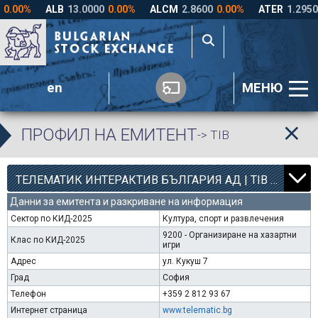
en
МЕНЮ
ПРОФИЛ НА ЕМИТЕНТ
-> TIB
12
000
ТЕЛЕМАТИК ИНТЕРАКТИВ БЪЛГАРИЯ АД | TIB |
Данни за емитента и разкриване на информация
Сектор по КИД-2025
Култура, спорт и развлечения
9200 - Организиране на хазартни
Клас по КИД-2025
игри
Адрес
ул. Кукуш 7
Град
София
Телефон
+359 2 812 93 67
Интернет страница
www.telematic.bg