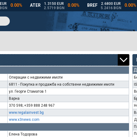
Д
Операции с недвижими имоти
Б
6811 - Покупка и продажба на собствени недвижими имоти
I
ул. Георги Стаматов 1
В
Варна
Б
370 598; +359 888 248 967
Н
www.regalainvest.bg
В
www.x3news.com
Д
П
П
Елена Тодорова