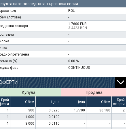
езултати от последната търговска сесия
орсов код
RGL
бем (лотове)
-
1.7600 EUR
редишна затваря
3.4423 BGN
оследна
-
исока
-
иска
-
редно-претеглена
-
ромяна (%)
0.00 %
екуща фаза
CONTINUOUS
ОФЕРТИ
Купува
Продава
Брой
Брой
Обем
Цена
Цена
Обем
ферти
оферти
1
300
0.0290
1.7700
30 180
2
1
1 000
0.0190
-
-
-
1
3 000
0.0110
-
-
-