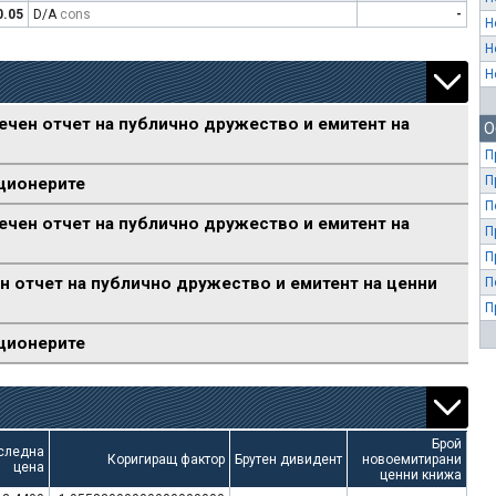
0.05
D/A
cons
-
Н
Н
Н
ечен отчет на публично дружество и емитент на
О
П
П
ционерите
П
ечен отчет на публично дружество и емитент на
П
П
н отчет на публично дружество и емитент на ценни
П
П
ционерите
Брой
следна
Коригиращ фактор
Брутен дивидент
новоемитирани
цена
ценни книжа