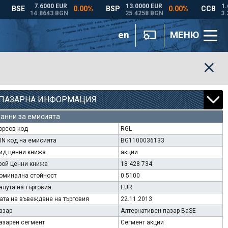
en
МЕНЮ
ПАЗАРНА ИНФОРМАЦИЯ
анни за емисията
орсов код
RGL
SIN код на емисията
BG1100036133
ид ценни книжа
акции
рой ценни книжа
18 428 734
оминална стойност
0.5100
алута на търговия
EUR
ата на въвеждане на търговия
22.11.2013
азар
Алтернативен пазар BaSE
азарен сегмент
Сегмент акции