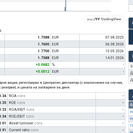
виж в
6
1.7588
EUR
07.08.2025
1.7600
EUR
06.08.2026
1.7700
EUR
15.05.2026
1.7588
EUR
14.01.2026
+0.0682
%
-
З
+0.0012
EUR
-
Д
Д
роя акции, регистриран в Централен депозитар (с изключение на случая,
 резерви), и цената на затваряне за деня.
0.34
ROA
cons
-
0.35
ROE
cons
-
Ф
0.33
ROA/EBIT
cons
-
Н
0.34
ROE/EBIT
cons
-
Н
0.01
Asset turnover
cons
-
Г
3.91
Current ratio
cons
-
Н