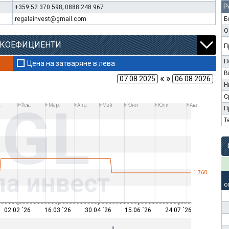
Р
+359 52 370 598; 0888 248 967
regalainvest@gmail.com
Б
О
 КОЕФИЦИЕНТИ
П
П
Цена на затваряне в лева
В
« »
Н
С
RGL
.
Фев.
Мар.
Апр.
Май
Юни
Юли
Авг.
П
Т
ла инвест
1.760
о
02.02 ´26
16.03 ´26
30.04 ´26
15.06 ´26
24.07 ´26