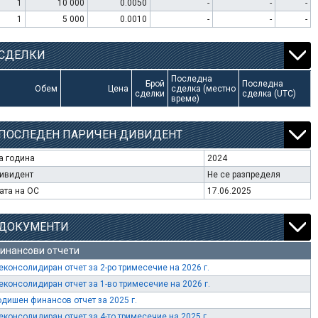
1
10 000
0.0050
-
-
-
1
5 000
0.0010
-
-
-
СДЕЛКИ
Последна
Брой
Последна
Обем
Цена
сделка (местно
сделки
сделка (UTC)
време)
ПОСЛЕДЕН ПАРИЧЕН ДИВИДЕНТ
а година
2024
ивидент
Не се разпределя
ата на ОС
17.06.2025
ДОКУМЕНТИ
инансови отчети
еконсолидиран отчет за 2-ро тримесечие на 2026 г.
еконсолидиран отчет за 1-во тримесечие на 2026 г.
одишен финансов отчет за 2025 г.
еконсолидиран отчет за 4-то тримесечие на 2025 г.