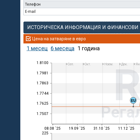
Телефон
E-mail
ИСТОРИЧЕСКА ИНФОРМАЦИЯ И ФИНАНСОВИ
Цена на затваряне в евро
1 месец
6 месеца
1 година
1.8100
Сеп.
Окт.
Ноем.
Дек.
Ян
1.7981
1.7863
1.7744
EU
1.7625
Рега
1.7507
08.08 ´25
19.09 ´25
31.10 ´25
11.12 ´25
225