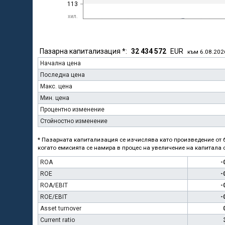
113
хил.
Пазарна капитализация *:
32 434 572
EUR
към 6.08.202
Начална цена
Последна цена
Макс. цена
Мин. цена
Процентно изменение
Стойностно изменение
* Пазарната капитализация се изчислява като произведение от б
когато емисията се намира в процес на увеличение на капитала с
ROA
-
ROE
-
ROA/EBIT
-
ROE/EBIT
-
Asset turnover
Current ratio