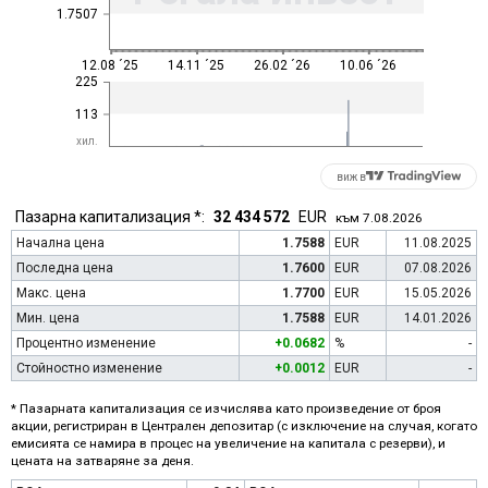
1.7507
12.08 ´25
14.11 ´25
26.02 ´26
10.06 ´26
225
113
хил.
виж в
Пазарна капитализация *:
32 434 572
EUR
към 7.08.2026
Начална цена
1.7588
EUR
11.08.2025
Последна цена
1.7600
EUR
07.08.2026
Макс. цена
1.7700
EUR
15.05.2026
Мин. цена
1.7588
EUR
14.01.2026
Процентно изменение
+0.0682
%
-
Стойностно изменение
+0.0012
EUR
-
* Пазарната капитализация се изчислява като произведение от броя
акции, регистриран в Централен депозитар (с изключение на случая, когато
емисията се намира в процес на увеличение на капитала с резерви), и
цената на затваряне за деня.