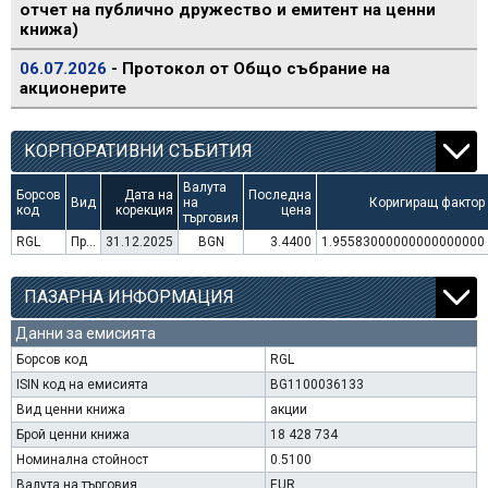
отчет на публично дружество и емитент на ценни
книжа)
06.07.2026
- Протокол от Общо събрание на
акционерите
КОРПОРАТИВНИ СЪБИТИЯ
Валута
Борсов
Дата на
Последна
Вид
на
Коригиращ фактор
код
корекция
цена
търговия
RGL
Преминаване към търговия в Евро
31.12.2025
BGN
3.4400
1.95583000000000000000
ПАЗАРНА ИНФОРМАЦИЯ
Данни за емисията
Борсов код
RGL
ISIN код на емисията
BG1100036133
Вид ценни книжа
акции
Брой ценни книжа
18 428 734
Номинална стойност
0.5100
Валута на търговия
EUR