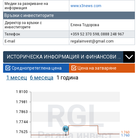
Медии за разкриване на
www.x3news.com
информация
Връзки с инвеститорите
Директор за връзки с
Елена Тодорова
инвеститорите
Телефон
+359 52 370 598; 0888 248 967
E-mail
regalainvest@gmail.com
ИСТОРИЧЕСКА ИНФОРМАЦИЯ И ФИНАНСОВИ КОЕФИЦИЕНТИ
Среднопретеглена цена
Цена на затваряне
1 месец
6 месеца
1 година
1.8100
RGL
1.7981
1.7863
1.7744
EU
Регала инвест
1.7625
1.760
1.760