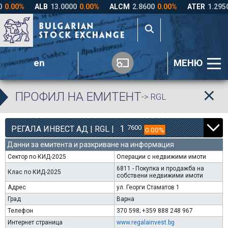
en
МЕНЮ
ПРОФИЛ НА ЕМИТЕНТ
-> RGL
1
7600
РЕГАЛА ИНВЕСТ АД | RGL |
0.00%
Данни за емитента и разкриване на информация
Сектор по КИД-2025
Операции с недвижими имоти
6811 - Покупка и продажба на
Клас по КИД-2025
собствени недвижими имоти
Адрес
ул. Георги Стаматов 1
Град
Варна
Телефон
370 598; +359 888 248 967
Интернет страница
www.regalainvest.bg