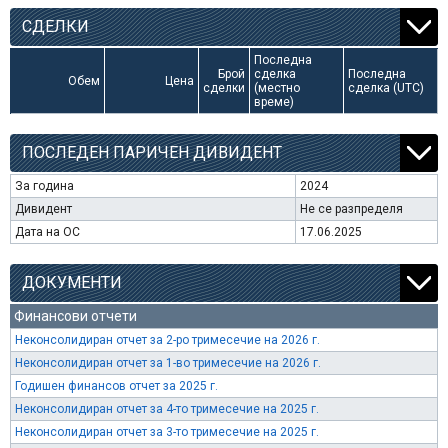
СДЕЛКИ
Последна
Брой
сделка
Последна
Обем
Цена
сделки
(местно
сделка (UTC)
време)
ПОСЛЕДЕН ПАРИЧЕН ДИВИДЕНТ
За година
2024
Дивидент
Не се разпределя
Дата на ОС
17.06.2025
ДОКУМЕНТИ
Финансови отчети
Неконсолидиран отчет за 2-ро тримесечие на 2026 г.
Неконсолидиран отчет за 1-во тримесечие на 2026 г.
Годишен финансов отчет за 2025 г.
Неконсолидиран отчет за 4-то тримесечие на 2025 г.
Неконсолидиран отчет за 3-то тримесечие на 2025 г.