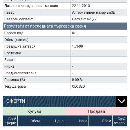
Дата на въвеждане на търговия
22.11.2013
Пазар
Алтернативен пазар BaSE
Пазарен сегмент
Сегмент акции
Резултати от последната търговска сесия
Борсов код
RGL
Обем (лотове)
-
Предишна затваря
1.7600
Последна
-
Висока
-
Ниска
-
Средно-претеглена
-
Промяна (%)
0.00 %
Текуща фаза
CLOSED
ОФЕРТИ
Купува
Продава
Брой
Брой
Обем
Цена
Цена
Обем
оферти
оферти