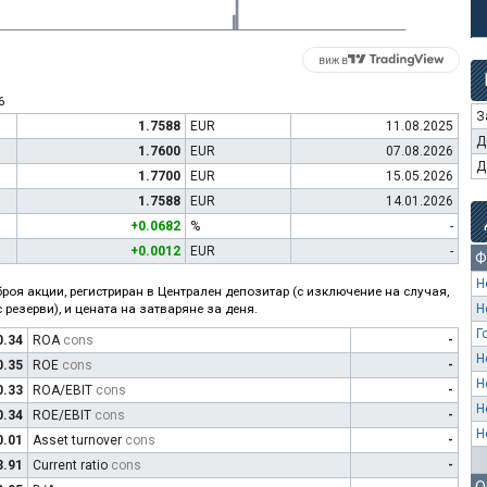
виж в
6
З
1.7588
EUR
11.08.2025
Д
1.7600
EUR
07.08.2026
Д
1.7700
EUR
15.05.2026
1.7588
EUR
14.01.2026
+0.0682
%
-
+0.0012
EUR
-
Ф
Н
роя акции, регистриран в Централен депозитар (с изключение на случая,
 резерви), и цената на затваряне за деня.
Н
Г
0.34
ROA
cons
-
Н
0.35
ROE
cons
-
Н
0.33
ROA/EBIT
cons
-
Н
0.34
ROE/EBIT
cons
-
Н
0.01
Asset turnover
cons
-
3.91
Current ratio
cons
-