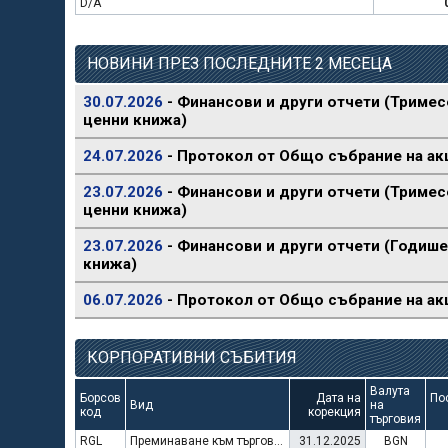
D/A
НОВИНИ ПРЕЗ ПОСЛЕДНИТЕ 2 МЕСЕЦА
30.07.2026
- Финансови и други отчети (Тримес
ценни книжа)
24.07.2026
- Протокол от Общо събрание на ак
23.07.2026
- Финансови и други отчети (Тримес
ценни книжа)
23.07.2026
- Финансови и други отчети (Годише
книжа)
06.07.2026
- Протокол от Общо събрание на ак
КОРПОРАТИВНИ СЪБИТИЯ
Валута
Борсов
Дата на
По
Вид
на
код
корекция
търговия
RGL
Преминаване към търговия в Евро
31.12.2025
BGN