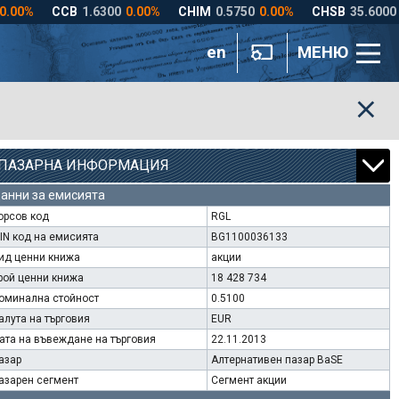
en
МЕНЮ
ПАЗАРНА ИНФОРМАЦИЯ
анни за емисията
орсов код
RGL
SIN код на емисията
BG1100036133
ид ценни книжа
акции
рой ценни книжа
18 428 734
оминална стойност
0.5100
алута на търговия
EUR
ата на въвеждане на търговия
22.11.2013
азар
Алтернативен пазар BaSE
азарен сегмент
Сегмент акции