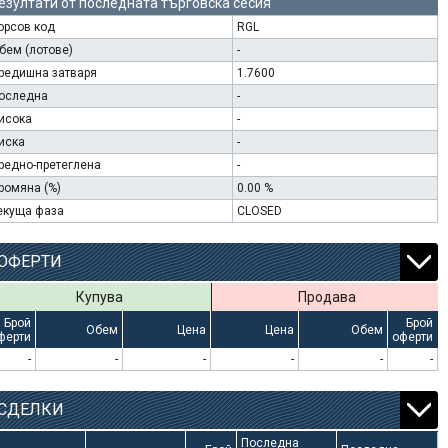
езултати от последната търговска сесия
орсов код
RGL
бем (лотове)
-
редишна затваря
1.7600
оследна
-
исока
-
иска
-
редно-претеглена
-
ромяна (%)
0.00 %
екуща фаза
CLOSED
ОФЕРТИ
Купува
Продава
Брой
Брой
Обем
Цена
Цена
Обем
ферти
оферти
-
-
-
-
-
-
СДЕЛКИ
Последна