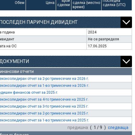
Брой
Последна
Обем
Цена
сделка (местно
сделки
сделка (UTC)
време)
ПОСЛЕДЕН ПАРИЧЕН ДИВИДЕНТ
а година
2024
ивидент
Не се разпределя
ата на ОС
17.06.2025
ДОКУМЕНТИ
инансови отчети
еконсолидиран отчет за 2-ро тримесечие на 2026 г.
еконсолидиран отчет за 1-во тримесечие на 2026 г.
одишен финансов отчет за 2025 г.
еконсолидиран отчет за 4-то тримесечие на 2025 г.
еконсолидиран отчет за 3-то тримесечие на 2025 г.
еконсолидиран отчет за 2-ро тримесечие на 2025 г.
еконсолидиран отчет за 1-во тримесечие на 2025 г.
предишна
( 1 / 9 )
следваща