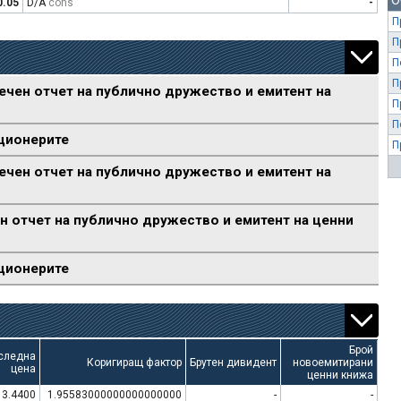
О
0.05
D/A
cons
-
П
П
П
П
ечен отчет на публично дружество и емитент на
П
П
ционерите
П
ечен отчет на публично дружество и емитент на
н отчет на публично дружество и емитент на ценни
ционерите
Брой
следна
Коригиращ фактор
Брутен дивидент
новоемитирани
цена
ценни книжа
3.4400
1.95583000000000000000
-
-