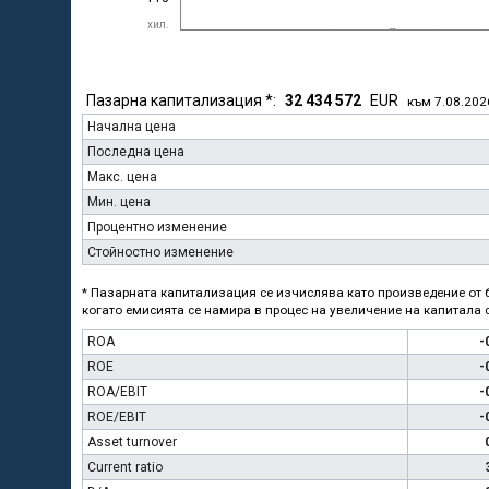
хил.
Пазарна капитализация *:
32 434 572
EUR
към 7.08.202
Начална цена
Последна цена
Макс. цена
Мин. цена
Процентно изменение
Стойностно изменение
* Пазарната капитализация се изчислява като произведение от б
когато емисията се намира в процес на увеличение на капитала с
ROA
-
ROE
-
ROA/EBIT
-
ROE/EBIT
-
Asset turnover
Current ratio