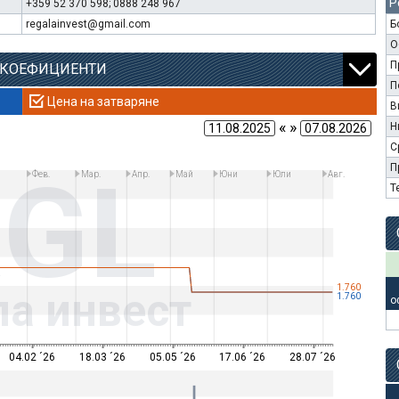
Р
+359 52 370 598; 0888 248 967
regalainvest@gmail.com
Б
О
П
 КОЕФИЦИЕНТИ
П
Цена на затваряне
В
« »
Н
С
RGL
П
Фев.
Мар.
Апр.
Май
Юни
Юли
Авг.
Т
1.760
ла инвест
1.760
о
04.02 ´26
18.03 ´26
05.05 ´26
17.06 ´26
28.07 ´26