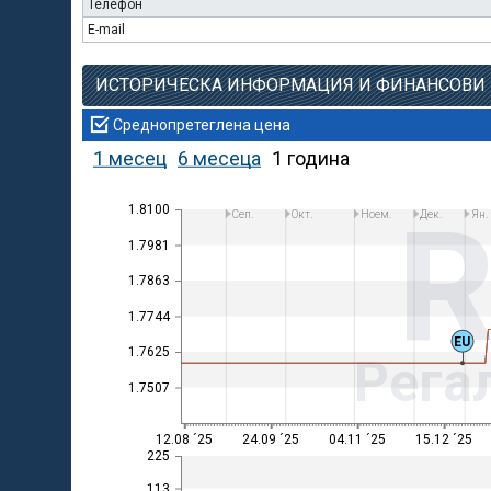
Телефон
E-mail
ИСТОРИЧЕСКА ИНФОРМАЦИЯ И ФИНАНСОВИ
Среднопретеглена цена
1 месец
6 месеца
1 година
1.8100
Сеп.
Окт.
Ноем.
Дек.
Ян.
1.7981
1.7863
1.7744
EU
1.7625
Рега
1.7507
12.08 ´25
24.09 ´25
04.11 ´25
15.12 ´25
225
113