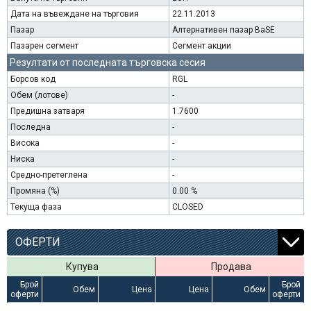
Дата на въвеждане на търговия
22.11.2013
Пазар
Алтернативен пазар BaSE
Пазарен сегмент
Сегмент акции
Резултати от последната търговска сесия
Борсов код
RGL
Обем (лотове)
-
Предишна затваря
1.7600
Последна
-
Висока
-
Ниска
-
Средно-претеглена
-
Промяна (%)
0.00 %
Текуща фаза
CLOSED
ОФЕРТИ
Купува
Продава
Брой
Брой
Обем
Цена
Цена
Обем
оферти
оферти