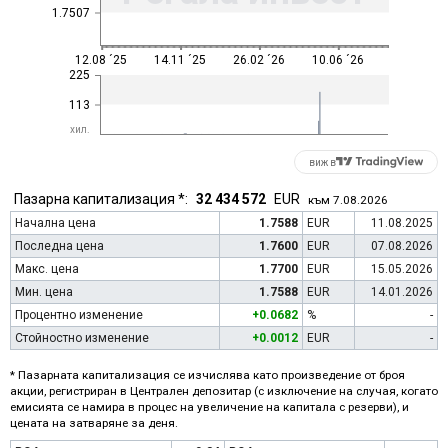
1.7507
12.08 ´25
14.11 ´25
26.02 ´26
10.06 ´26
225
113
хил.
виж в
Пазарна капитализация *:
32 434 572
EUR
към 7.08.2026
Начална цена
1.7588
EUR
11.08.2025
Последна цена
1.7600
EUR
07.08.2026
Макс. цена
1.7700
EUR
15.05.2026
Мин. цена
1.7588
EUR
14.01.2026
Процентно изменение
+0.0682
%
-
Стойностно изменение
+0.0012
EUR
-
* Пазарната капитализация се изчислява като произведение от броя
акции, регистриран в Централен депозитар (с изключение на случая, когато
емисията се намира в процес на увеличение на капитала с резерви), и
цената на затваряне за деня.