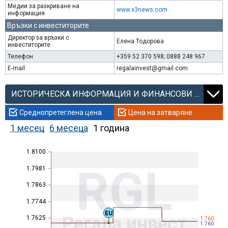
Медии за разкриване на
www.x3news.com
информация
Връзки с инвеститорите
Директор за връзки с
Елена Тодорова
инвеститорите
Телефон
+359 52 370 598; 0888 248 967
E-mail
regalainvest@gmail.com
ИСТОРИЧЕСКА ИНФОРМАЦИЯ И ФИНАНСОВИ КОЕФИЦИЕНТИ
Среднопретеглена цена
Цена на затваряне
1 месец
6 месеца
1 година
1.8100
RGL
1.7981
1.7863
1.7744
EU
Регала инвест
1.7625
1.760
1.760