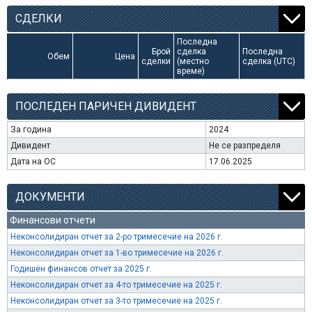
СДЕЛКИ
Последна
Брой
сделка
Последна
Обем
Цена
сделки
(местно
сделка (UTC)
време)
ПОСЛЕДЕН ПАРИЧЕН ДИВИДЕНТ
За година
2024
Дивидент
Не се разпределя
Дата на ОС
17.06.2025
ДОКУМЕНТИ
Финансови отчети
Неконсолидиран отчет за 2-ро тримесечие на 2026 г.
Неконсолидиран отчет за 1-во тримесечие на 2026 г.
Годишен финансов отчет за 2025 г.
Неконсолидиран отчет за 4-то тримесечие на 2025 г.
Неконсолидиран отчет за 3-то тримесечие на 2025 г.