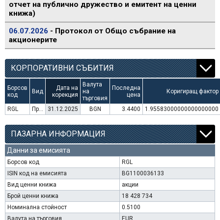
отчет на публично дружество и емитент на ценни
книжа)
06.07.2026
- Протокол от Общо събрание на
акционерите
КОРПОРАТИВНИ СЪБИТИЯ
Валута
Борсов
Дата на
Последна
Вид
на
Коригиращ фактор
код
корекция
цена
търговия
RGL
Преминаване към търговия в Евро
31.12.2025
BGN
3.4400
1.95583000000000000000
ПАЗАРНА ИНФОРМАЦИЯ
Данни за емисията
Борсов код
RGL
ISIN код на емисията
BG1100036133
Вид ценни книжа
акции
Брой ценни книжа
18 428 734
Номинална стойност
0.5100
Валута на търговия
EUR