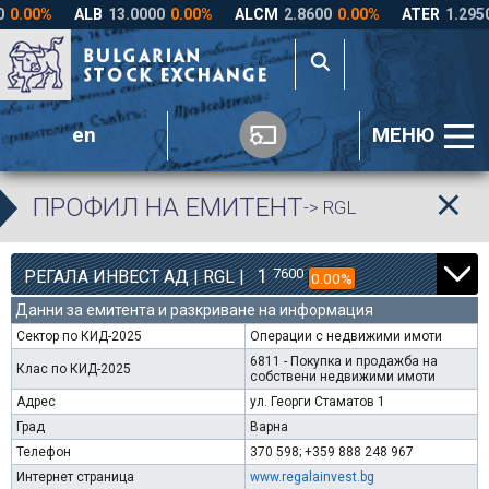
en
МЕНЮ
ПРОФИЛ НА ЕМИТЕНТ
-> RGL
1
7600
РЕГАЛА ИНВЕСТ АД | RGL |
0.00%
Данни за емитента и разкриване на информация
Сектор по КИД-2025
Операции с недвижими имоти
6811 - Покупка и продажба на
Клас по КИД-2025
собствени недвижими имоти
Адрес
ул. Георги Стаматов 1
Град
Варна
Телефон
370 598; +359 888 248 967
Интернет страница
www.regalainvest.bg