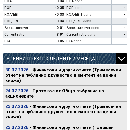
ROA
-0.34
ROA
cons
-
ROE
-0.35
ROE
cons
-
ROA/EBIT
-0.33
ROA/EBIT
cons
-
ROE/EBIT
-0.34
ROE/EBIT
cons
-
Asset turnover
0.01
Asset turnover
cons
-
Current ratio
3.91
Current ratio
cons
-
D/A
0.05
D/A
cons
-
НОВИНИ ПРЕЗ ПОСЛЕДНИТЕ 2 МЕСЕЦА
30.07.2026
- Финансови и други отчети (Тримесечен
отчет на публично дружество и емитент на ценни
книжа)
24.07.2026
- Протокол от Общо събрание на
акционерите
23.07.2026
- Финансови и други отчети (Тримесечен
отчет на публично дружество и емитент на ценни
книжа)
23.07.2026
- Финансови и други отчети (Годишен