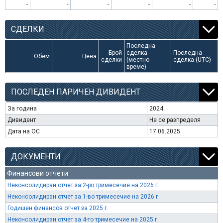
-
-
-
-
-
-
СДЕЛКИ
Последна
Брой
сделка
Последна
Обем
Цена
сделки
(местно
сделка (UTC)
време)
ПОСЛЕДЕН ПАРИЧЕН ДИВИДЕНТ
За година
2024
Дивидент
Не се разпределя
Дата на ОС
17.06.2025
ДОКУМЕНТИ
Финансови отчети
Неконсолидиран отчет за 2-ро тримесечие на 2026 г.
Неконсолидиран отчет за 1-во тримесечие на 2026 г.
Годишен финансов отчет за 2025 г.
Неконсолидиран отчет за 4-то тримесечие на 2025 г.