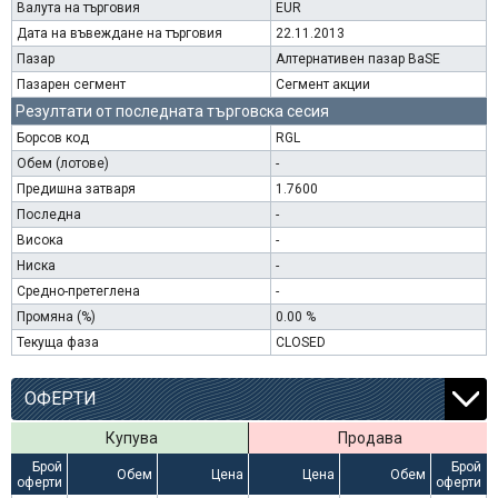
Валута на търговия
EUR
Дата на въвеждане на търговия
22.11.2013
Пазар
Алтернативен пазар BaSE
Пазарен сегмент
Сегмент акции
Резултати от последната търговска сесия
Борсов код
RGL
Обем (лотове)
-
Предишна затваря
1.7600
Последна
-
Висока
-
Ниска
-
Средно-претеглена
-
Промяна (%)
0.00 %
Текуща фаза
CLOSED
ОФЕРТИ
Купува
Продава
Брой
Брой
Обем
Цена
Цена
Обем
оферти
оферти