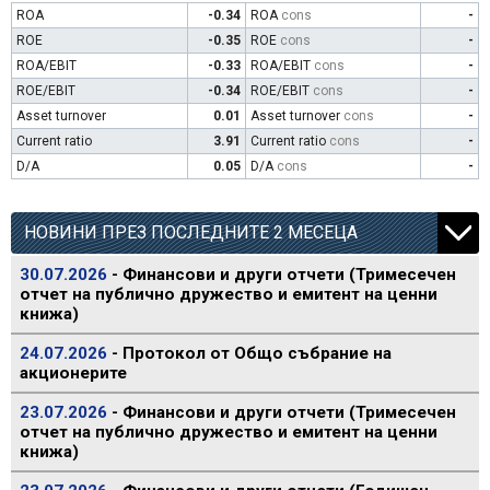
ROA
-0.34
ROA
cons
-
ROE
-0.35
ROE
cons
-
ROA/EBIT
-0.33
ROA/EBIT
cons
-
ROE/EBIT
-0.34
ROE/EBIT
cons
-
Asset turnover
0.01
Asset turnover
cons
-
Current ratio
3.91
Current ratio
cons
-
D/A
0.05
D/A
cons
-
НОВИНИ ПРЕЗ ПОСЛЕДНИТЕ 2 МЕСЕЦА
30.07.2026
- Финансови и други отчети (Тримесечен
отчет на публично дружество и емитент на ценни
книжа)
24.07.2026
- Протокол от Общо събрание на
акционерите
23.07.2026
- Финансови и други отчети (Тримесечен
отчет на публично дружество и емитент на ценни
книжа)