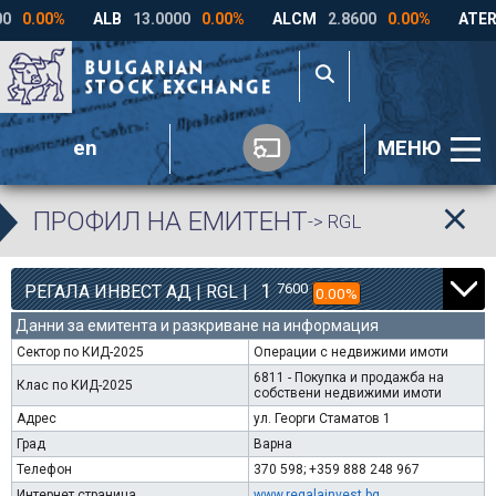
en
МЕНЮ
ПРОФИЛ НА ЕМИТЕНТ
-> RGL
1
7600
РЕГАЛА ИНВЕСТ АД | RGL |
0.00%
Данни за емитента и разкриване на информация
Сектор по КИД-2025
Операции с недвижими имоти
6811 - Покупка и продажба на
Клас по КИД-2025
собствени недвижими имоти
Адрес
ул. Георги Стаматов 1
Град
Варна
Телефон
370 598; +359 888 248 967
Интернет страница
www.regalainvest.bg