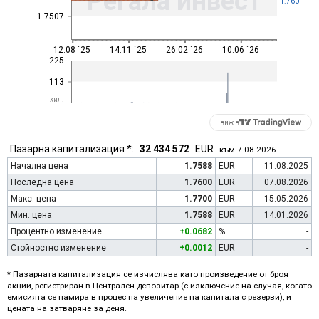
Регала инвест
1.760
1.7507
12.08 ´25
14.11 ´25
26.02 ´26
10.06 ´26
225
113
хил.
виж в
Пазарна капитализация *:
32 434 572
EUR
към 7.08.2026
Начална цена
1.7588
EUR
11.08.2025
Последна цена
1.7600
EUR
07.08.2026
Макс. цена
1.7700
EUR
15.05.2026
Мин. цена
1.7588
EUR
14.01.2026
Процентно изменение
+0.0682
%
-
Стойностно изменение
+0.0012
EUR
-
* Пазарната капитализация се изчислява като произведение от броя
акции, регистриран в Централен депозитар (с изключение на случая, когато
емисията се намира в процес на увеличение на капитала с резерви), и
цената на затваряне за деня.