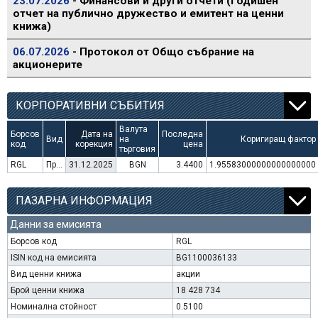
23.07.2026
- Финансови и други отчети (Годишен
отчет на публично дружество и емитент на ценни
книжа)
06.07.2026
- Протокол от Общо събрание на
акционерите
КОРПОРАТИВНИ СЪБИТИЯ
Валута
Борсов
Дата на
Последна
Вид
на
Коригиращ фактор
код
корекция
цена
търговия
RGL
Преминаване към търговия в Евро
31.12.2025
BGN
3.4400
1.95583000000000000000
ПАЗАРНА ИНФОРМАЦИЯ
Данни за емисията
Борсов код
RGL
ISIN код на емисията
BG1100036133
Вид ценни книжа
акции
Брой ценни книжа
18 428 734
Номинална стойност
0.5100