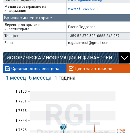
Медии за разкриване на
www.x3news.com
информация
Връзки с инвеститорите
Директор за връзки с
Елена Тодорова
инвеститорите
Телефон
+359 52 370 598; 0888 248 967
E-mail
regalainvest@gmail.com
ИСТОРИЧЕСКА ИНФОРМАЦИЯ И ФИНАНСОВИ КОЕФИЦИЕНТИ
Среднопретеглена цена
Цена на затваряне
1 месец
6 месеца
1 година
1.8100
RGL
1.7981
1.7863
1.7744
EU
1.7625
1.760