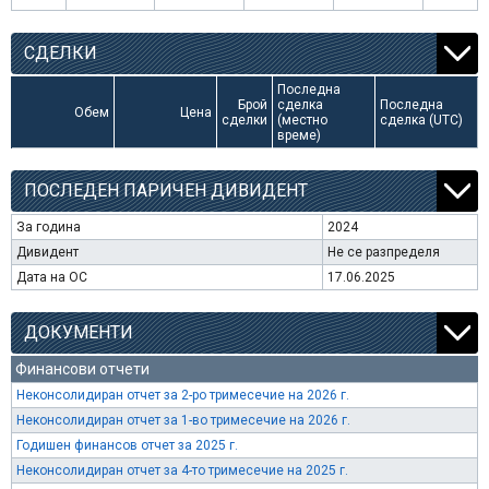
СДЕЛКИ
Последна
Брой
сделка
Последна
Обем
Цена
сделки
(местно
сделка (UTC)
време)
ПОСЛЕДЕН ПАРИЧЕН ДИВИДЕНТ
За година
2024
Дивидент
Не се разпределя
Дата на ОС
17.06.2025
ДОКУМЕНТИ
Финансови отчети
Неконсолидиран отчет за 2-ро тримесечие на 2026 г.
Неконсолидиран отчет за 1-во тримесечие на 2026 г.
Годишен финансов отчет за 2025 г.
Неконсолидиран отчет за 4-то тримесечие на 2025 г.