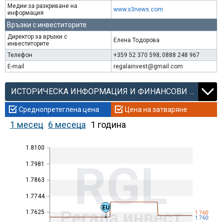
Медии за разкриване на
www.x3news.com
информация
Връзки с инвеститорите
Директор за връзки с
Елена Тодорова
инвеститорите
Телефон
+359 52 370 598; 0888 248 967
E-mail
regalainvest@gmail.com
ИСТОРИЧЕСКА ИНФОРМАЦИЯ И ФИНАНСОВИ КОЕФИЦИЕНТИ
Среднопретеглена цена
Цена на затваряне
1 месец
6 месеца
1 година
1.8100
RGL
1.7981
1.7863
1.7744
EU
Регала инвест
1.7625
1.760
1.760