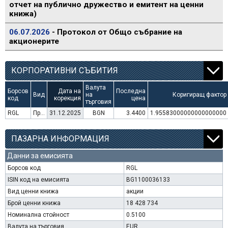
отчет на публично дружество и емитент на ценни
книжа)
06.07.2026
- Протокол от Общо събрание на
акционерите
КОРПОРАТИВНИ СЪБИТИЯ
Валута
Борсов
Дата на
Последна
Вид
на
Коригиращ фактор
код
корекция
цена
търговия
RGL
Преминаване към търговия в Евро
31.12.2025
BGN
3.4400
1.95583000000000000000
ПАЗАРНА ИНФОРМАЦИЯ
Данни за емисията
Борсов код
RGL
ISIN код на емисията
BG1100036133
Вид ценни книжа
акции
Брой ценни книжа
18 428 734
Номинална стойност
0.5100
Валута на търговия
EUR