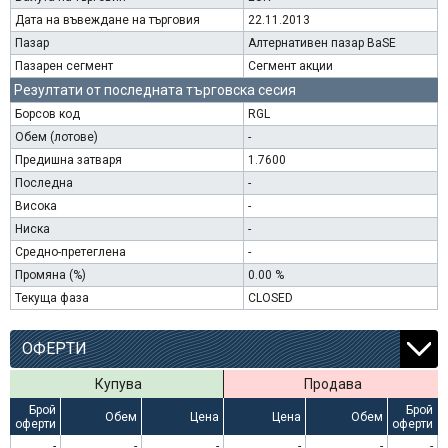
Дата на въвеждане на търговия
22.11.2013
Пазар
Алтернативен пазар BaSE
Пазарен сегмент
Сегмент акции
Резултати от последната търговска сесия
Борсов код
RGL
Обем (лотове)
-
Предишна затваря
1.7600
Последна
-
Висока
-
Ниска
-
Средно-претеглена
-
Промяна (%)
0.00 %
Текуща фаза
CLOSED
ОФЕРТИ
Купува
Продава
Брой
Брой
Обем
Цена
Цена
Обем
оферти
оферти
-
-
-
-
-
-