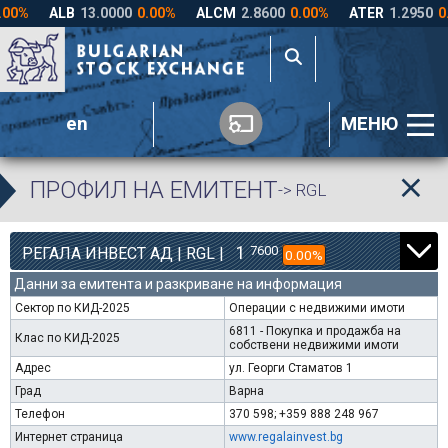
en
МЕНЮ
ПРОФИЛ НА ЕМИТЕНТ
-> RGL
1
7600
РЕГАЛА ИНВЕСТ АД | RGL |
0.00%
Данни за емитента и разкриване на информация
Сектор по КИД-2025
Операции с недвижими имоти
6811 - Покупка и продажба на
Клас по КИД-2025
собствени недвижими имоти
Адрес
ул. Георги Стаматов 1
Град
Варна
Телефон
370 598; +359 888 248 967
Интернет страница
www.regalainvest.bg