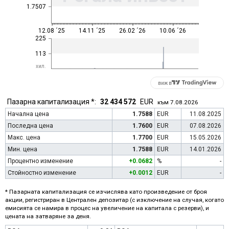
1.7507
12.08 ´25
14.11 ´25
26.02 ´26
10.06 ´26
225
113
хил.
виж в
Пазарна капитализация *:
32 434 572
EUR
към 7.08.2026
Начална цена
1.7588
EUR
11.08.2025
Последна цена
1.7600
EUR
07.08.2026
Макс. цена
1.7700
EUR
15.05.2026
Мин. цена
1.7588
EUR
14.01.2026
Процентно изменение
+0.0682
%
-
Стойностно изменение
+0.0012
EUR
-
* Пазарната капитализация се изчислява като произведение от броя
акции, регистриран в Централен депозитар (с изключение на случая, когато
емисията се намира в процес на увеличение на капитала с резерви), и
цената на затваряне за деня.