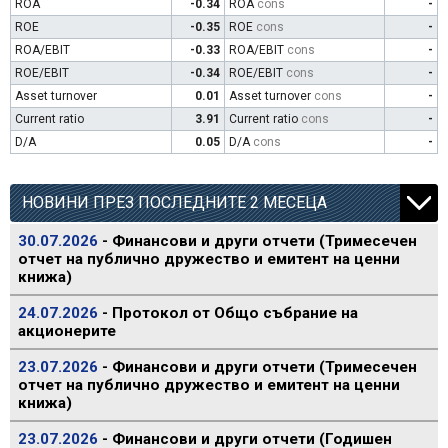
ROA
-0.34
ROA
cons
-
ROE
-0.35
ROE
cons
-
ROA/EBIT
-0.33
ROA/EBIT
cons
-
ROE/EBIT
-0.34
ROE/EBIT
cons
-
Asset turnover
0.01
Asset turnover
cons
-
Current ratio
3.91
Current ratio
cons
-
D/A
0.05
D/A
cons
-
НОВИНИ ПРЕЗ ПОСЛЕДНИТЕ 2 МЕСЕЦА
30.07.2026
- Финансови и други отчети (Тримесечен
отчет на публично дружество и емитент на ценни
книжа)
24.07.2026
- Протокол от Общо събрание на
акционерите
23.07.2026
- Финансови и други отчети (Тримесечен
отчет на публично дружество и емитент на ценни
книжа)
23.07.2026
- Финансови и други отчети (Годишен