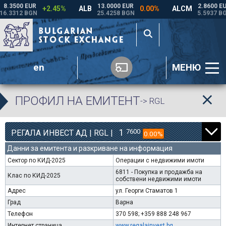
en
МЕНЮ
ПРОФИЛ НА ЕМИТЕНТ
-> RGL
1
7600
РЕГАЛА ИНВЕСТ АД | RGL |
0.00%
Данни за емитента и разкриване на информация
Сектор по КИД-2025
Операции с недвижими имоти
6811 - Покупка и продажба на
Клас по КИД-2025
собствени недвижими имоти
Адрес
ул. Георги Стаматов 1
Град
Варна
Телефон
370 598; +359 888 248 967
Интернет страница
www.regalainvest.bg