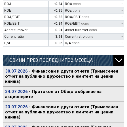
ROA
-0.34
ROA
cons
-
ROE
-0.35
ROE
cons
-
ROA/EBIT
-0.33
ROA/EBIT
cons
-
ROE/EBIT
-0.34
ROE/EBIT
cons
-
Asset turnover
0.01
Asset turnover
cons
-
Current ratio
3.91
Current ratio
cons
-
D/A
0.05
D/A
cons
-
НОВИНИ ПРЕЗ ПОСЛЕДНИТЕ 2 МЕСЕЦА
30.07.2026
- Финансови и други отчети (Тримесечен
отчет на публично дружество и емитент на ценни
книжа)
24.07.2026
- Протокол от Общо събрание на
акционерите
23.07.2026
- Финансови и други отчети (Тримесечен
отчет на публично дружество и емитент на ценни
книжа)