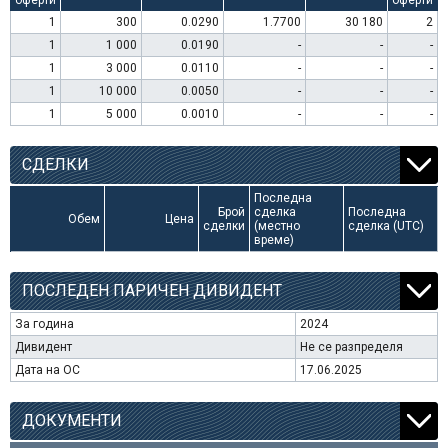
оферти
оферти
1
300
0.0290
1.7700
30 180
2
1
1 000
0.0190
-
-
-
1
3 000
0.0110
-
-
-
1
10 000
0.0050
-
-
-
1
5 000
0.0010
-
-
-
СДЕЛКИ
Последна
Брой
сделка
Последна
Обем
Цена
сделки
(местно
сделка (UTC)
време)
ПОСЛЕДЕН ПАРИЧЕН ДИВИДЕНТ
За година
2024
Дивидент
Не се разпределя
Дата на ОС
17.06.2025
ДОКУМЕНТИ