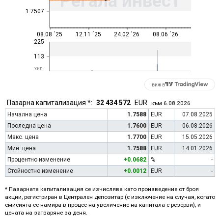
Регала инвест
1.7507
08.08 ´25
12.11 ´25
24.02 ´26
08.06 ´26
225
113
хил.
виж в
Пазарна капитализация *:
32 434 572
EUR
към 6.08.2026
Начална цена
1.7588
EUR
07.08.2025
Последна цена
1.7600
EUR
06.08.2026
Макс. цена
1.7700
EUR
15.05.2026
Мин. цена
1.7588
EUR
14.01.2026
Процентно изменение
+0.0682
%
-
Стойностно изменение
+0.0012
EUR
-
* Пазарната капитализация се изчислява като произведение от броя
акции, регистриран в Централен депозитар (с изключение на случая, когато
емисията се намира в процес на увеличение на капитала с резерви), и
цената на затваряне за деня.