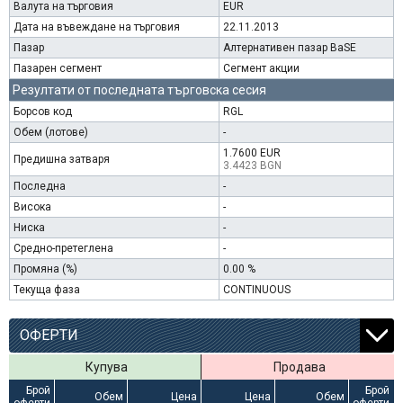
Валута на търговия
EUR
Дата на въвеждане на търговия
22.11.2013
Пазар
Алтернативен пазар BaSE
Пазарен сегмент
Сегмент акции
Резултати от последната търговска сесия
Борсов код
RGL
Обем (лотове)
-
1.7600 EUR
Предишна затваря
3.4423 BGN
Последна
-
Висока
-
Ниска
-
Средно-претеглена
-
Промяна (%)
0.00 %
Текуща фаза
CONTINUOUS
ОФЕРТИ
Купува
Продава
Брой
Брой
Обем
Цена
Цена
Обем