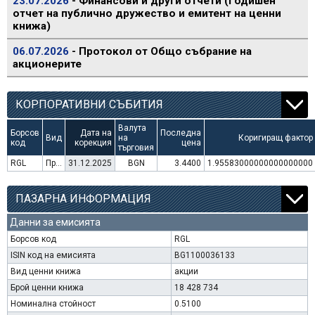
23.07.2026
- Финансови и други отчети (Годишен
отчет на публично дружество и емитент на ценни
книжа)
06.07.2026
- Протокол от Общо събрание на
акционерите
КОРПОРАТИВНИ СЪБИТИЯ
Валута
Борсов
Дата на
Последна
Вид
на
Коригиращ фактор
код
корекция
цена
търговия
RGL
Преминаване към търговия в Евро
31.12.2025
BGN
3.4400
1.95583000000000000000
ПАЗАРНА ИНФОРМАЦИЯ
Данни за емисията
Борсов код
RGL
ISIN код на емисията
BG1100036133
Вид ценни книжа
акции
Брой ценни книжа
18 428 734
Номинална стойност
0.5100