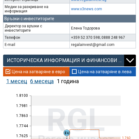
Медии за разкриване на
www.x3news.com
информация
Връзки с инвеститорите
Директор за връзки с
Елена Тодорова
инвеститорите
Телефон
+359 52 370 598; 0888 248 967
E-mail
regalainvest@gmail.com
ИСТОРИЧЕСКА ИНФОРМАЦИЯ И ФИНАНСОВИ КОЕФИЦИЕНТИ
Цена на затваряне в евро
Цена на затваряне в лева
1 месец
6 месеца
1 година
1.8100
RGL
1.7981
1.7863
1.7744
EU
1.7625
1.760