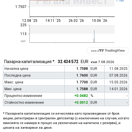
Регала инвест
1.760
1.7507
12.08 ´25
14.11 ´25
26.02 ´26
10.06 ´26
225
113
хил.
виж в
Пазарна капитализация *:
32 434 572
EUR
към 7.08.2026
Начална цена
1.7588
EUR
11.08.2025
Последна цена
1.7600
EUR
07.08.2026
Макс. цена
1.7700
EUR
15.05.2026
Мин. цена
1.7588
EUR
14.01.2026
Процентно изменение
+0.0682
%
-
Стойностно изменение
+0.0012
EUR
-
* Пазарната капитализация се изчислява като произведение от броя
акции, регистриран в Централен депозитар (с изключение на случая, когато
емисията се намира в процес на увеличение на капитала с резерви), и
цената на затваряне за деня.