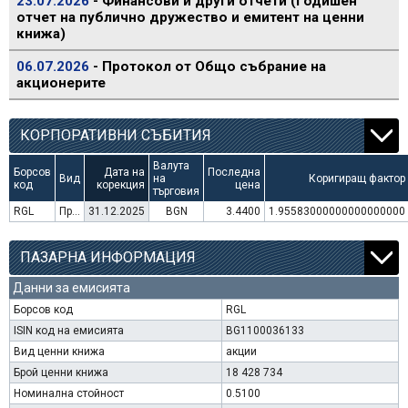
23.07.2026
- Финансови и други отчети (Годишен
отчет на публично дружество и емитент на ценни
книжа)
06.07.2026
- Протокол от Общо събрание на
акционерите
КОРПОРАТИВНИ СЪБИТИЯ
Валута
Борсов
Дата на
Последна
Вид
на
Коригиращ фактор
код
корекция
цена
търговия
RGL
Преминаване към търговия в Евро
31.12.2025
BGN
3.4400
1.95583000000000000000
ПАЗАРНА ИНФОРМАЦИЯ
Данни за емисията
Борсов код
RGL
ISIN код на емисията
BG1100036133
Вид ценни книжа
акции
Брой ценни книжа
18 428 734
Номинална стойност
0.5100