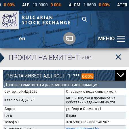
en
МЕНЮ
ПРОФИЛ НА ЕМИТЕНТ
-> RGL
1
7600
РЕГАЛА ИНВЕСТ АД | RGL |
0.00%
Данни за емитента и разкриване на информация
Сектор по КИД-2025
Операции с недвижими имоти
6811 - Покупка и продажба на
Клас по КИД-2025
собствени недвижими имоти
Адрес
ул. Георги Стаматов 1
Град
Варна
Телефон
370 598; +359 888 248 967
Интернет страница
www.regalainvest.bg