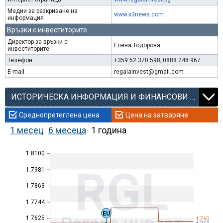
Медии за разкриване на
www.x3news.com
информация
Връзки с инвеститорите
Директор за връзки с
Елена Тодорова
инвеститорите
Телефон
+359 52 370 598; 0888 248 967
E-mail
regalainvest@gmail.com
ИСТОРИЧЕСКА ИНФОРМАЦИЯ И ФИНАНСОВИ КОЕФИЦИЕНТИ
Среднопретеглена цена
Цена на затваряне
1 месец
6 месеца
1 година
1.8100
RGL
1.7981
1.7863
1.7744
EU
1.7625
1.760