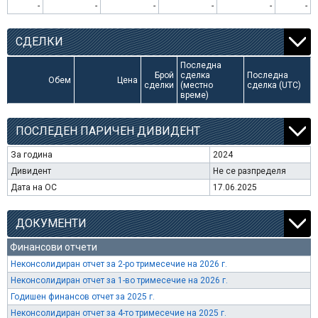
-
-
-
-
-
-
СДЕЛКИ
Последна
Брой
сделка
Последна
Обем
Цена
сделки
(местно
сделка (UTC)
време)
ПОСЛЕДЕН ПАРИЧЕН ДИВИДЕНТ
За година
2024
Дивидент
Не се разпределя
Дата на ОС
17.06.2025
ДОКУМЕНТИ
Финансови отчети
Неконсолидиран отчет за 2-ро тримесечие на 2026 г.
Неконсолидиран отчет за 1-во тримесечие на 2026 г.
Годишен финансов отчет за 2025 г.
Неконсолидиран отчет за 4-то тримесечие на 2025 г.