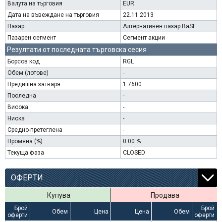
Валута на търговия
EUR
Дата на въвеждане на търговия
22.11.2013
Пазар
Алтернативен пазар BaSE
Пазарен сегмент
Сегмент акции
Резултати от последната търговска сесия
Борсов код
RGL
Обем (лотове)
-
Предишна затваря
1.7600
Последна
-
Висока
-
Ниска
-
Средно-претеглена
-
Промяна (%)
0.00 %
Текуща фаза
CLOSED
ОФЕРТИ
Купува
Продава
Брой
Брой
Обем
Цена
Цена
Обем
оферти
оферти