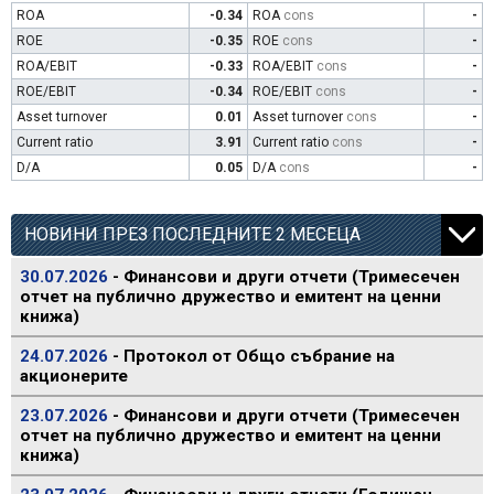
ROA
-0.34
ROA
cons
-
ROE
-0.35
ROE
cons
-
ROA/EBIT
-0.33
ROA/EBIT
cons
-
ROE/EBIT
-0.34
ROE/EBIT
cons
-
Asset turnover
0.01
Asset turnover
cons
-
Current ratio
3.91
Current ratio
cons
-
D/A
0.05
D/A
cons
-
НОВИНИ ПРЕЗ ПОСЛЕДНИТЕ 2 МЕСЕЦА
30.07.2026
- Финансови и други отчети (Тримесечен
отчет на публично дружество и емитент на ценни
книжа)
24.07.2026
- Протокол от Общо събрание на
акционерите
23.07.2026
- Финансови и други отчети (Тримесечен
отчет на публично дружество и емитент на ценни
книжа)