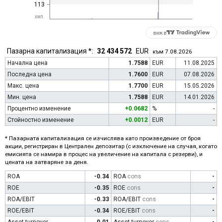
113
хил.
виж в
Пазарна капитализация *:
32 434 572
EUR
към 7.08.2026
Начална цена
1.7588
EUR
11.08.2025
Последна цена
1.7600
EUR
07.08.2026
Макс. цена
1.7700
EUR
15.05.2026
Мин. цена
1.7588
EUR
14.01.2026
Процентно изменение
+0.0682
%
-
Стойностно изменение
+0.0012
EUR
-
* Пазарната капитализация се изчислява като произведение от броя
акции, регистриран в Централен депозитар (с изключение на случая, когато
емисията се намира в процес на увеличение на капитала с резерви), и
цената на затваряне за деня.
ROA
-0.34
ROA
cons
-
ROE
-0.35
ROE
cons
-
ROA/EBIT
-0.33
ROA/EBIT
cons
-
ROE/EBIT
-0.34
ROE/EBIT
cons
-