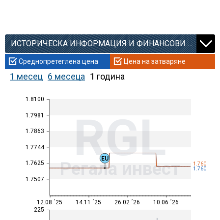
ИСТОРИЧЕСКА ИНФОРМАЦИЯ И ФИНАНСОВИ КОЕФИЦИЕНТИ
Среднопретеглена цена
Цена на затваряне
1 месец
6 месеца
1 година
1.8100
RGL
1.7981
1.7863
1.7744
EU
Регала инвест
1.7625
1.760
1.760
1.7507
12.08 ´25
14.11 ´25
26.02 ´26
10.06 ´26
225