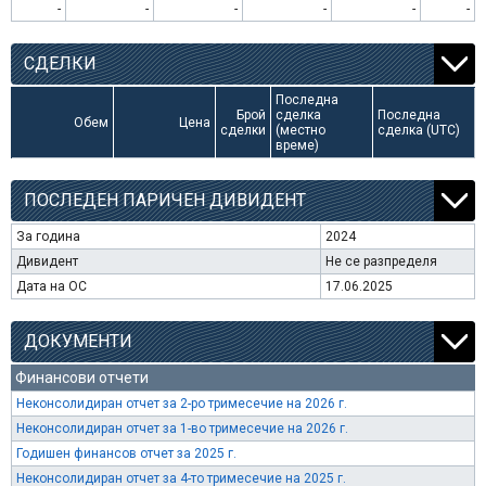
-
-
-
-
-
-
СДЕЛКИ
Последна
Брой
сделка
Последна
Обем
Цена
сделки
(местно
сделка (UTC)
време)
ПОСЛЕДЕН ПАРИЧЕН ДИВИДЕНТ
За година
2024
Дивидент
Не се разпределя
Дата на ОС
17.06.2025
ДОКУМЕНТИ
Финансови отчети
Неконсолидиран отчет за 2-ро тримесечие на 2026 г.
Неконсолидиран отчет за 1-во тримесечие на 2026 г.
Годишен финансов отчет за 2025 г.
Неконсолидиран отчет за 4-то тримесечие на 2025 г.