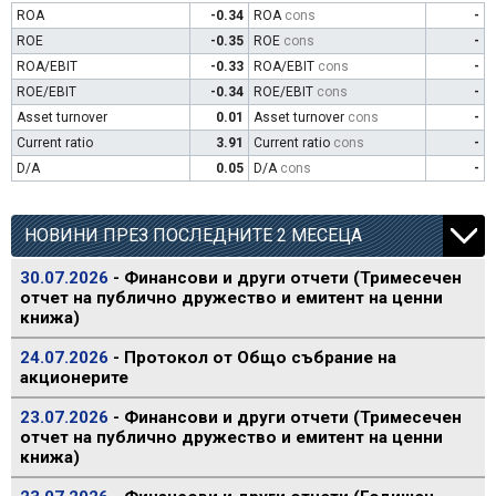
ROA
-0.34
ROA
cons
-
ROE
-0.35
ROE
cons
-
ROA/EBIT
-0.33
ROA/EBIT
cons
-
ROE/EBIT
-0.34
ROE/EBIT
cons
-
Asset turnover
0.01
Asset turnover
cons
-
Current ratio
3.91
Current ratio
cons
-
D/A
0.05
D/A
cons
-
НОВИНИ ПРЕЗ ПОСЛЕДНИТЕ 2 МЕСЕЦА
30.07.2026
- Финансови и други отчети (Тримесечен
отчет на публично дружество и емитент на ценни
книжа)
24.07.2026
- Протокол от Общо събрание на
акционерите
23.07.2026
- Финансови и други отчети (Тримесечен
отчет на публично дружество и емитент на ценни
книжа)