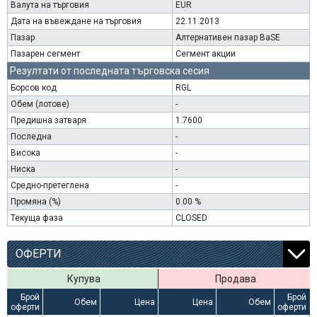
Валута на търговия
EUR
Дата на въвеждане на търговия
22.11.2013
Пазар
Алтернативен пазар BaSE
Пазарен сегмент
Сегмент акции
Резултати от последната търговска сесия
Борсов код
RGL
Обем (лотове)
-
Предишна затваря
1.7600
Последна
-
Висока
-
Ниска
-
Средно-претеглена
-
Промяна (%)
0.00 %
Текуща фаза
CLOSED
ОФЕРТИ
Купува
Продава
Брой
Брой
Обем
Цена
Цена
Обем
оферти
оферти