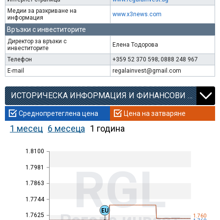
Медии за разкриване на
www.x3news.com
информация
Връзки с инвеститорите
Директор за връзки с
Елена Тодорова
инвеститорите
Телефон
+359 52 370 598; 0888 248 967
E-mail
regalainvest@gmail.com
ИСТОРИЧЕСКА ИНФОРМАЦИЯ И ФИНАНСОВИ КОЕФИЦИЕНТИ
Среднопретеглена цена
Цена на затваряне
1 месец
6 месеца
1 година
1.8100
RGL
1.7981
1.7863
1.7744
EU
1.7625
1.760