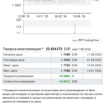
Регала инвест
1.760
1.7507
12.08 ´25
14.11 ´25
26.02 ´26
10.06 ´26
225
113
хил.
виж в
Пазарна капитализация *:
32 434 572
EUR
към 7.08.2026
Начална цена
1.7588
EUR
11.08.2025
Последна цена
1.7600
EUR
07.08.2026
Макс. цена
1.7700
EUR
15.05.2026
Мин. цена
1.7588
EUR
14.01.2026
Процентно изменение
+0.0682
%
-
Стойностно изменение
+0.0012
EUR
-
* Пазарната капитализация се изчислява като произведение от броя
акции, регистриран в Централен депозитар (с изключение на случая, когато
емисията се намира в процес на увеличение на капитала с резерви), и
цената на затваряне за деня.