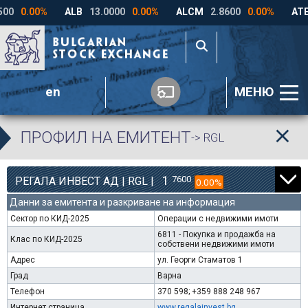
en
МЕНЮ
ПРОФИЛ НА ЕМИТЕНТ
-> RGL
1
7600
РЕГАЛА ИНВЕСТ АД | RGL |
0.00%
Данни за емитента и разкриване на информация
Сектор по КИД-2025
Операции с недвижими имоти
6811 - Покупка и продажба на
Клас по КИД-2025
собствени недвижими имоти
Адрес
ул. Георги Стаматов 1
Град
Варна
Телефон
370 598; +359 888 248 967
Интернет страница
www.regalainvest.bg