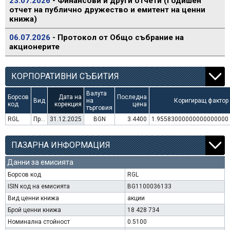
23.07.2026
- Финансови и други отчети (Годишен
отчет на публично дружество и емитент на ценни
книжа)
06.07.2026
- Протокол от Общо събрание на
акционерите
КОРПОРАТИВНИ СЪБИТИЯ
Валута
Борсов
Дата на
Последна
Вид
на
Коригиращ фактор
код
корекция
цена
търговия
RGL
Преминаване към търговия в Евро
31.12.2025
BGN
3.4400
1.95583000000000000000
ПАЗАРНА ИНФОРМАЦИЯ
Данни за емисията
Борсов код
RGL
ISIN код на емисията
BG1100036133
Вид ценни книжа
акции
Брой ценни книжа
18 428 734
Номинална стойност
0.5100