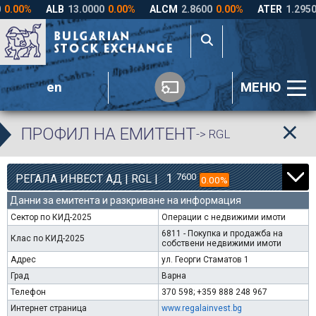
en
МЕНЮ
ПРОФИЛ НА ЕМИТЕНТ
-> RGL
1
7600
РЕГАЛА ИНВЕСТ АД | RGL |
0.00%
Данни за емитента и разкриване на информация
Сектор по КИД-2025
Операции с недвижими имоти
6811 - Покупка и продажба на
Клас по КИД-2025
собствени недвижими имоти
Адрес
ул. Георги Стаматов 1
Град
Варна
Телефон
370 598; +359 888 248 967
Интернет страница
www.regalainvest.bg