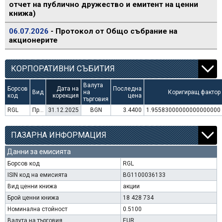
отчет на публично дружество и емитент на ценни
книжа)
06.07.2026
- Протокол от Общо събрание на
акционерите
КОРПОРАТИВНИ СЪБИТИЯ
Валута
Борсов
Дата на
Последна
Вид
на
Коригиращ фактор
код
корекция
цена
търговия
RGL
Преминаване към търговия в Евро
31.12.2025
BGN
3.4400
1.95583000000000000000
ПАЗАРНА ИНФОРМАЦИЯ
Данни за емисията
Борсов код
RGL
ISIN код на емисията
BG1100036133
Вид ценни книжа
акции
Брой ценни книжа
18 428 734
Номинална стойност
0.5100
Валута на търговия
EUR