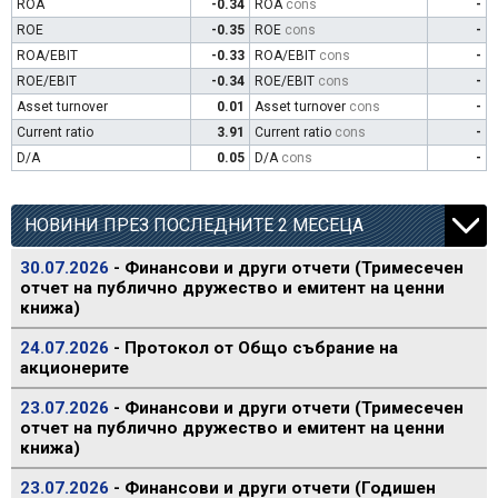
ROA
-0.34
ROA
cons
-
ROE
-0.35
ROE
cons
-
ROA/EBIT
-0.33
ROA/EBIT
cons
-
ROE/EBIT
-0.34
ROE/EBIT
cons
-
Asset turnover
0.01
Asset turnover
cons
-
Current ratio
3.91
Current ratio
cons
-
D/A
0.05
D/A
cons
-
НОВИНИ ПРЕЗ ПОСЛЕДНИТЕ 2 МЕСЕЦА
30.07.2026
- Финансови и други отчети (Тримесечен
отчет на публично дружество и емитент на ценни
книжа)
24.07.2026
- Протокол от Общо събрание на
акционерите
23.07.2026
- Финансови и други отчети (Тримесечен
отчет на публично дружество и емитент на ценни
книжа)
23.07.2026
- Финансови и други отчети (Годишен