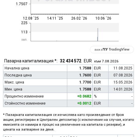
1.7507
12.08 ´25
14.11 ´25
26.02 ´26
10.06 ´26
225
113
хил.
виж в
Пазарна капитализация *:
32 434 572
EUR
към 7.08.2026
Начална цена
1.7588
EUR
11.08.2025
Последна цена
1.7600
EUR
07.08.2026
Макс. цена
1.7700
EUR
15.05.2026
Мин. цена
1.7588
EUR
14.01.2026
Процентно изменение
+0.0682
%
-
Стойностно изменение
+0.0012
EUR
-
* Пазарната капитализация се изчислява като произведение от броя
акции, регистриран в Централен депозитар (с изключение на случая, когато
емисията се намира в процес на увеличение на капитала с резерви), и
цената на затваряне за деня.