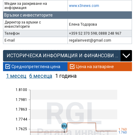
Медии за разкриване на
www.x3news.com
информация
Връзки с инвеститорите
Директор за връзки с
Елена Тодорова
инвеститорите
Телефон
+359 52 370 598; 0888 248 967
E-mail
regalainvest@gmail.com
ИСТОРИЧЕСКА ИНФОРМАЦИЯ И ФИНАНСОВИ КОЕФИЦИЕНТИ
Среднопретеглена цена
Цена на затваряне
1 месец
6 месеца
1 година
1.8100
RGL
1.7981
1.7863
1.7744
EU
Регала инвест
1.7625
1.760
1.760