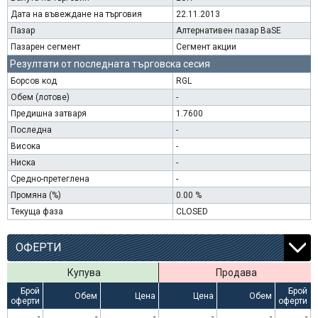
Дата на въвеждане на търговия
22.11.2013
Пазар
Алтернативен пазар BaSE
Пазарен сегмент
Сегмент акции
Резултати от последната търговска сесия
Борсов код
RGL
Обем (лотове)
-
Предишна затваря
1.7600
Последна
-
Висока
-
Ниска
-
Средно-претеглена
-
Промяна (%)
0.00 %
Текуща фаза
CLOSED
ОФЕРТИ
Купува
Продава
Брой
Брой
Обем
Цена
Цена
Обем
оферти
оферти
-
-
-
-
-
-