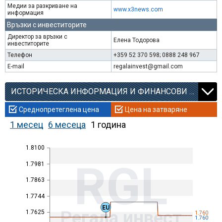
Медии за разкриване на
www.x3news.com
информация
Връзки с инвеститорите
Директор за връзки с
Елена Тодорова
инвеститорите
Телефон
+359 52 370 598; 0888 248 967
E-mail
regalainvest@gmail.com
ИСТОРИЧЕСКА ИНФОРМАЦИЯ И ФИНАНСОВИ КОЕФИЦИЕНТИ
Среднопретеглена цена
Цена на затваряне
1 месец
6 месеца
1 година
1.8100
RGL
1.7981
1.7863
1.7744
EU
Регала инвест
1.7625
1.760
1.760