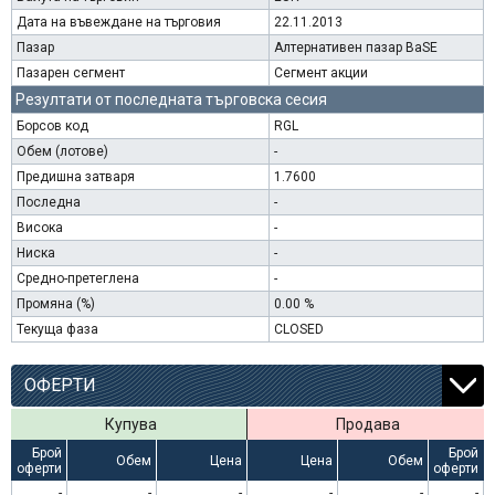
Дата на въвеждане на търговия
22.11.2013
Пазар
Алтернативен пазар BaSE
Пазарен сегмент
Сегмент акции
Резултати от последната търговска сесия
Борсов код
RGL
Обем (лотове)
-
Предишна затваря
1.7600
Последна
-
Висока
-
Ниска
-
Средно-претеглена
-
Промяна (%)
0.00 %
Текуща фаза
CLOSED
ОФЕРТИ
Купува
Продава
Брой
Брой
Обем
Цена
Цена
Обем
оферти
оферти
-
-
-
-
-
-