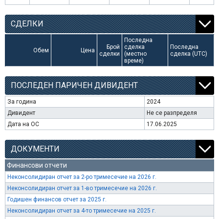
СДЕЛКИ
Последна
Брой
сделка
Последна
Обем
Цена
сделки
(местно
сделка (UTC)
време)
ПОСЛЕДЕН ПАРИЧЕН ДИВИДЕНТ
За година
2024
Дивидент
Не се разпределя
Дата на ОС
17.06.2025
ДОКУМЕНТИ
Финансови отчети
Неконсолидиран отчет за 2-ро тримесечие на 2026 г.
Неконсолидиран отчет за 1-во тримесечие на 2026 г.
Годишен финансов отчет за 2025 г.
Неконсолидиран отчет за 4-то тримесечие на 2025 г.