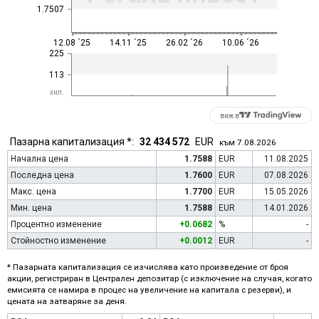
1.7507
12.08 ´25
14.11 ´25
26.02 ´26
10.06 ´26
225
113
хил.
виж в
Пазарна капитализация *:
32 434 572
EUR
към 7.08.2026
Начална цена
1.7588
EUR
11.08.2025
Последна цена
1.7600
EUR
07.08.2026
Макс. цена
1.7700
EUR
15.05.2026
Мин. цена
1.7588
EUR
14.01.2026
Процентно изменение
+0.0682
%
-
Стойностно изменение
+0.0012
EUR
-
* Пазарната капитализация се изчислява като произведение от броя
акции, регистриран в Централен депозитар (с изключение на случая, когато
емисията се намира в процес на увеличение на капитала с резерви), и
цената на затваряне за деня.