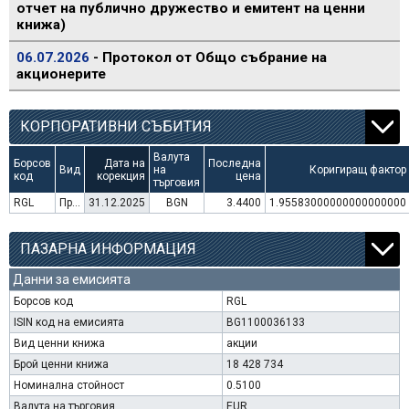
отчет на публично дружество и емитент на ценни
книжа)
06.07.2026
- Протокол от Общо събрание на
акционерите
КОРПОРАТИВНИ СЪБИТИЯ
Валута
Борсов
Дата на
Последна
Вид
на
Коригиращ фактор
код
корекция
цена
търговия
RGL
Преминаване към търговия в Евро
31.12.2025
BGN
3.4400
1.95583000000000000000
ПАЗАРНА ИНФОРМАЦИЯ
Данни за емисията
Борсов код
RGL
ISIN код на емисията
BG1100036133
Вид ценни книжа
акции
Брой ценни книжа
18 428 734
Номинална стойност
0.5100
Валута на търговия
EUR