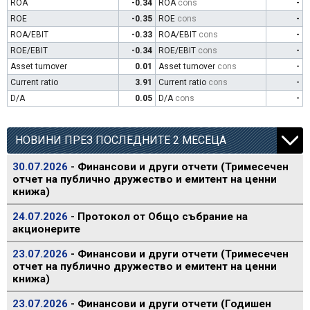
ROA
-0.34
ROA
cons
-
ROE
-0.35
ROE
cons
-
ROA/EBIT
-0.33
ROA/EBIT
cons
-
ROE/EBIT
-0.34
ROE/EBIT
cons
-
Asset turnover
0.01
Asset turnover
cons
-
Current ratio
3.91
Current ratio
cons
-
D/A
0.05
D/A
cons
-
НОВИНИ ПРЕЗ ПОСЛЕДНИТЕ 2 МЕСЕЦА
30.07.2026
- Финансови и други отчети (Тримесечен
отчет на публично дружество и емитент на ценни
книжа)
24.07.2026
- Протокол от Общо събрание на
акционерите
23.07.2026
- Финансови и други отчети (Тримесечен
отчет на публично дружество и емитент на ценни
книжа)
23.07.2026
- Финансови и други отчети (Годишен