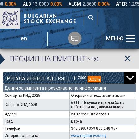
en
МЕНЮ
ПРОФИЛ НА ЕМИТЕНТ
-> RGL
1
7600
РЕГАЛА ИНВЕСТ АД | RGL |
0.00%
Данни за емитента и разкриване на информация
Сектор по КИД-2025
Операции с недвижими имоти
6811 - Покупка и продажба на
Клас по КИД-2025
собствени недвижими имоти
Адрес
ул. Георги Стаматов 1
Град
Варна
Телефон
370 598; +359 888 248 967
Интернет страница
www.regalainvest.bg