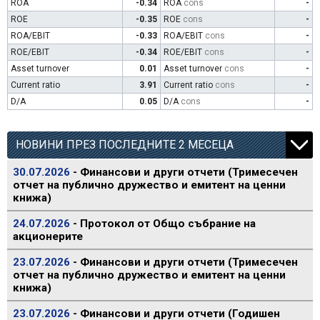
ROA
-0.34
ROA
cons
-
ROE
-0.35
ROE
cons
-
ROA/EBIT
-0.33
ROA/EBIT
cons
-
ROE/EBIT
-0.34
ROE/EBIT
cons
-
Asset turnover
0.01
Asset turnover
cons
-
Current ratio
3.91
Current ratio
cons
-
D/A
0.05
D/A
cons
-
НОВИНИ ПРЕЗ ПОСЛЕДНИТЕ 2 МЕСЕЦА
30.07.2026
- Финансови и други отчети (Тримесечен
отчет на публично дружество и емитент на ценни
книжа)
24.07.2026
- Протокол от Общо събрание на
акционерите
23.07.2026
- Финансови и други отчети (Тримесечен
отчет на публично дружество и емитент на ценни
книжа)
23.07.2026
- Финансови и други отчети (Годишен