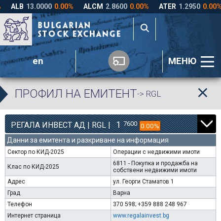
en
МЕНЮ
ПРОФИЛ НА ЕМИТЕНТ
-> RGL
1
7600
РЕГАЛА ИНВЕСТ АД | RGL |
0.00%
Данни за емитента и разкриване на информация
Сектор по КИД-2025
Операции с недвижими имоти
6811 - Покупка и продажба на
Клас по КИД-2025
собствени недвижими имоти
Адрес
ул. Георги Стаматов 1
Град
Варна
Телефон
370 598; +359 888 248 967
Интернет страница
www.regalainvest.bg