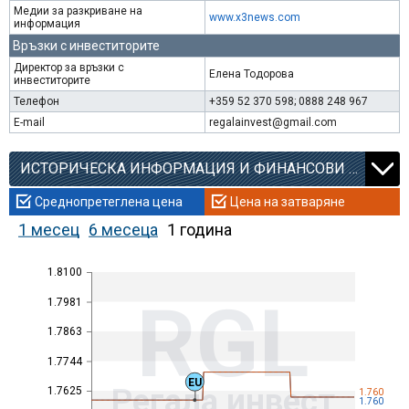
Медии за разкриване на
www.x3news.com
информация
Връзки с инвеститорите
Директор за връзки с
Елена Тодорова
инвеститорите
Телефон
+359 52 370 598; 0888 248 967
E-mail
regalainvest@gmail.com
ИСТОРИЧЕСКА ИНФОРМАЦИЯ И ФИНАНСОВИ КОЕФИЦИЕНТИ
Среднопретеглена цена
Цена на затваряне
1 месец
6 месеца
1 година
1.8100
RGL
1.7981
1.7863
1.7744
EU
Регала инвест
1.7625
1.760
1.760