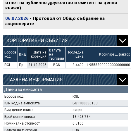
отчет на публично дружество и емитент на ценни
книжа)
06.07.2026
- Протокол от Общо събрание на
акционерите
КОРПОРАТИВНИ СЪБИТИЯ
Валута
Борсов
Дата на
Последна
Вид
на
Коригиращ фактор
код
корекция
цена
търговия
RGL
Преминаване към търговия в Евро
31.12.2025
BGN
3.4400
1.95583000000000000000
ПАЗАРНА ИНФОРМАЦИЯ
Данни за емисията
Борсов код
RGL
ISIN код на емисията
BG1100036133
Вид ценни книжа
акции
Брой ценни книжа
18 428 734
Номинална стойност
0.5100
Валута на търговия
EUR