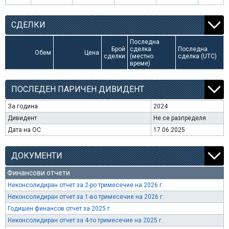
СДЕЛКИ
Последна
Брой
сделка
Последна
Обем
Цена
сделки
(местно
сделка (UTC)
време)
ПОСЛЕДЕН ПАРИЧЕН ДИВИДЕНТ
За година
2024
Дивидент
Не се разпределя
Дата на ОС
17.06.2025
ДОКУМЕНТИ
Финансови отчети
Неконсолидиран отчет за 2-ро тримесечие на 2026 г.
Неконсолидиран отчет за 1-во тримесечие на 2026 г.
Годишен финансов отчет за 2025 г.
Неконсолидиран отчет за 4-то тримесечие на 2025 г.