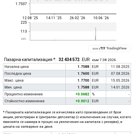
1.7507
12.08 ´25
14.11 ´25
26.02 ´26
10.06 ´26
225
113
хил.
виж в
Пазарна капитализация *:
32 434 572
EUR
към 7.08.2026
Начална цена
1.7588
EUR
11.08.2025
Последна цена
1.7600
EUR
07.08.2026
Макс. цена
1.7700
EUR
15.05.2026
Мин. цена
1.7588
EUR
14.01.2026
Процентно изменение
+0.0682
%
-
Стойностно изменение
+0.0012
EUR
-
* Пазарната капитализация се изчислява като произведение от броя
акции, регистриран в Централен депозитар (с изключение на случая, когато
емисията се намира в процес на увеличение на капитала с резерви), и
цената на затваряне за деня.