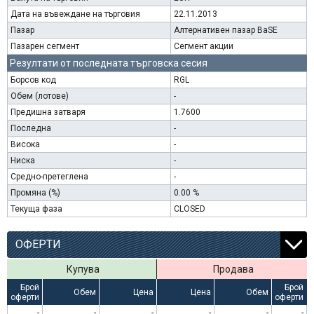
Дата на въвеждане на търговия
22.11.2013
Пазар
Алтернативен пазар BaSE
Пазарен сегмент
Сегмент акции
Резултати от последната търговска сесия
Борсов код
RGL
Обем (лотове)
-
Предишна затваря
1.7600
Последна
-
Висока
-
Ниска
-
Средно-претеглена
-
Промяна (%)
0.00 %
Текуща фаза
CLOSED
ОФЕРТИ
Купува
Продава
Брой
Брой
Обем
Цена
Цена
Обем
оферти
оферти
-
-
-
-
-
-