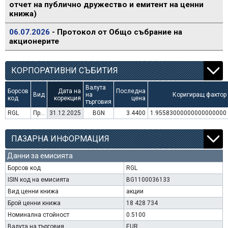
отчет на публично дружество и емитент на ценни
книжа)
06.07.2026
- Протокол от Общо събрание на
акционерите
КОРПОРАТИВНИ СЪБИТИЯ
Валута
Борсов
Дата на
Последна
Вид
на
Коригиращ фактор
код
корекция
цена
търговия
RGL
Преминаване към търговия в Евро
31.12.2025
BGN
3.4400
1.95583000000000000000
ПАЗАРНА ИНФОРМАЦИЯ
Данни за емисията
Борсов код
RGL
ISIN код на емисията
BG1100036133
Вид ценни книжа
акции
Брой ценни книжа
18 428 734
Номинална стойност
0.5100
Валута на търговия
EUR