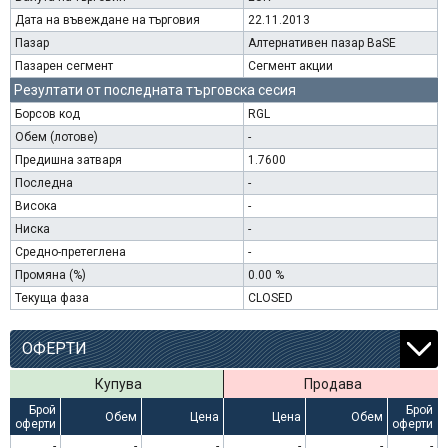
Дата на въвеждане на търговия
22.11.2013
Пазар
Алтернативен пазар BaSE
Пазарен сегмент
Сегмент акции
Резултати от последната търговска сесия
Борсов код
RGL
Обем (лотове)
-
Предишна затваря
1.7600
Последна
-
Висока
-
Ниска
-
Средно-претеглена
-
Промяна (%)
0.00 %
Текуща фаза
CLOSED
ОФЕРТИ
Купува
Продава
Брой
Брой
Обем
Цена
Цена
Обем
оферти
оферти
-
-
-
-
-
-