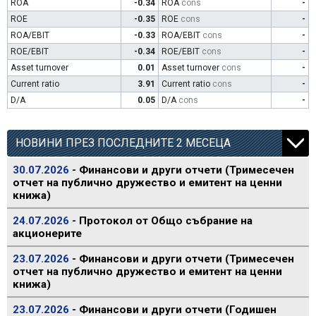
ROA
-0.34
ROA
cons
-
ROE
-0.35
ROE
cons
-
ROA/EBIT
-0.33
ROA/EBIT
cons
-
ROE/EBIT
-0.34
ROE/EBIT
cons
-
Asset turnover
0.01
Asset turnover
cons
-
Current ratio
3.91
Current ratio
cons
-
D/A
0.05
D/A
cons
-
НОВИНИ ПРЕЗ ПОСЛЕДНИТЕ 2 МЕСЕЦА
30.07.2026
- Финансови и други отчети (Тримесечен
отчет на публично дружество и емитент на ценни
книжа)
24.07.2026
- Протокол от Общо събрание на
акционерите
23.07.2026
- Финансови и други отчети (Тримесечен
отчет на публично дружество и емитент на ценни
книжа)
23.07.2026
- Финансови и други отчети (Годишен