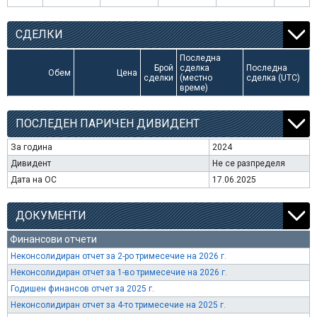
СДЕЛКИ
Последна
Брой
сделка
Последна
Обем
Цена
сделки
(местно
сделка (UTC)
време)
ПОСЛЕДЕН ПАРИЧЕН ДИВИДЕНТ
За година
2024
Дивидент
Не се разпределя
Дата на ОС
17.06.2025
ДОКУМЕНТИ
Финансови отчети
Неконсолидиран отчет за 2-ро тримесечие на 2026 г.
Неконсолидиран отчет за 1-во тримесечие на 2026 г.
Годишен финансов отчет за 2025 г.
Неконсолидиран отчет за 4-то тримесечие на 2025 г.