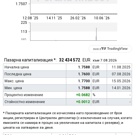
1.7507
12.08 ´25
14.11 ´25
26.02 ´26
10.06 ´26
225
113
хил.
виж в
Пазарна капитализация *:
32 434 572
EUR
към 7.08.2026
Начална цена
1.7588
EUR
11.08.2025
Последна цена
1.7600
EUR
07.08.2026
Макс. цена
1.7700
EUR
15.05.2026
Мин. цена
1.7588
EUR
14.01.2026
Процентно изменение
+0.0682
%
-
Стойностно изменение
+0.0012
EUR
-
* Пазарната капитализация се изчислява като произведение от броя
акции, регистриран в Централен депозитар (с изключение на случая, когато
емисията се намира в процес на увеличение на капитала с резерви), и
цената на затваряне за деня.