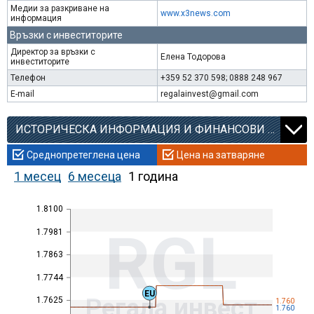
Медии за разкриване на
www.x3news.com
информация
Връзки с инвеститорите
Директор за връзки с
Елена Тодорова
инвеститорите
Телефон
+359 52 370 598; 0888 248 967
E-mail
regalainvest@gmail.com
ИСТОРИЧЕСКА ИНФОРМАЦИЯ И ФИНАНСОВИ КОЕФИЦИЕНТИ
Среднопретеглена цена
Цена на затваряне
1 месец
6 месеца
1 година
1.8100
RGL
1.7981
1.7863
1.7744
EU
Регала инвест
1.7625
1.760
1.760