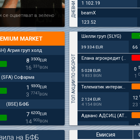
1 102.19
beamX
Актуално
Българска ф
и се оцветяват в зелено
дружеството 
123.52
Шелли груп (SLYG)
EMIUM MARKET
39 334 EUR
66
GH) Агрия груп холд
ТОП АКЦИИ ПО ОБОРОТ
Елана агрокредит (EAC)
3500
8
EUR
331
16
BGN
0
5 028 EUR
9 833 BGN
1
(SFA) Софарма
9300
Телематик интерактив БГ
1
EUR
7747
3
BGN
12
2 124 EUR
(BSE) БФБ
4 154 BGN
23
6200
7
EUR
Адванс АДСИЦ (ATER)
903
14
BGN
1
1 841 EUR
CHIM) Химимпорт
3 600 BGN
2
Емисия
вила на БФБ
5850