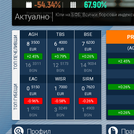
Актуално
Юли на БФБ: Всички борсови индекс
AGH
TBS
BSE
PR
ТОП ПЕЧЕЛИВШИ
3500
4000
6200
8
6
7
(A
EUR
EUR
EUR
+2.45%
+0.79%
+0.26%
+2.45%
3311
5173
9034
16
12
14
BGN
BGN
BGN
EAC
WISR
SIRM
ТОП ГУБЕЩИ
+0.26%
5150
7000
7620
0
1
0
EUR
EUR
EUR
-0.96%
-0.58%
-0.26%
0072
3249
4903
1
3
1
+0.26%
BGN
BGN
BGN
(
Профил
Пра