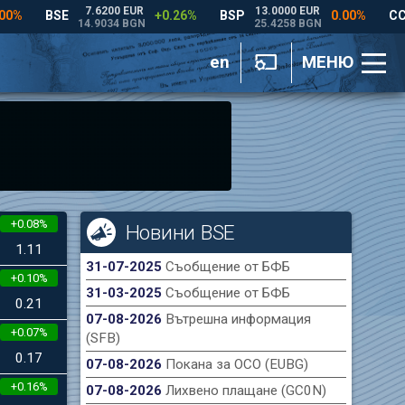
en
МЕНЮ
+0.08%
Новини BSE
1.11
31-07-2025
Съобщение от БФБ
+0.10%
31-03-2025
Съобщение от БФБ
0.21
07-08-2026
Вътрешна информация
+0.07%
(SFB)
0.17
07-08-2026
Покана за ОСО (EUBG)
+0.16%
07-08-2026
Лихвено плащане (GC0N)